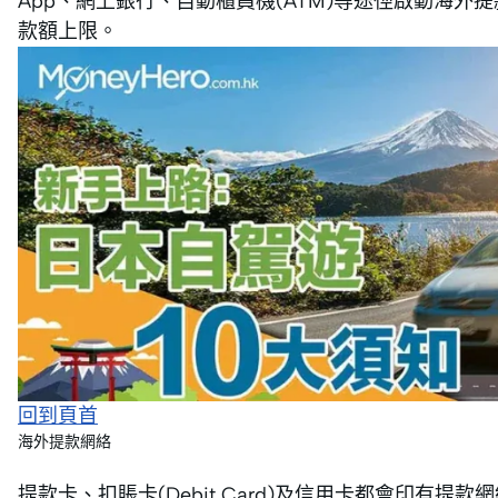
App、網上銀行、自動櫃員機(ATM)等途徑啟動海
款額上限。
回到頁首
海外提款網絡
提款卡、扣賬卡(Debit Card)及信用卡都會印有提