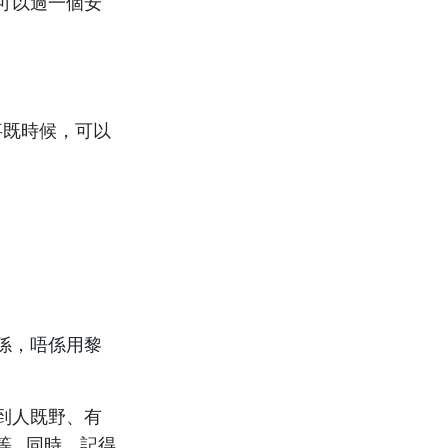
可以過一個安
事既時候，可以
係，唔係用黎
到人既野、有
等…同時，記得