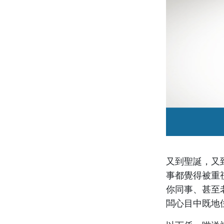
又到聖誕，又
事都覺得被重
你同事、甚至
闆心目中既地