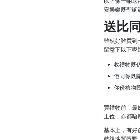
以下係一啲送
安樂樂既聖誕
送比
雖然好難買到
留意下以下呢
收禮物既
佢同你既
你份禮物既
買禮物前，最
上位，亦都唔
基本上，有好
歧視性質既野