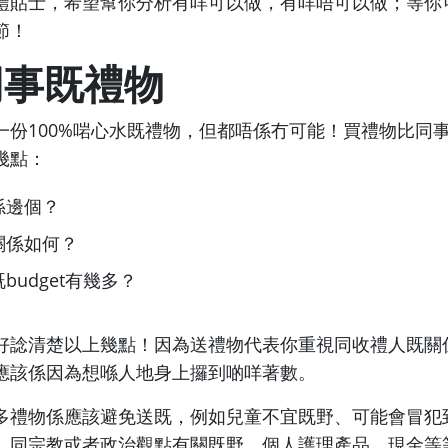
禮貼士，希望幫你分析有咩可以做，有咩唔可以做；等你
節！
同事既禮物
一份100%啱心水既禮物，但都唔係冇可能！買禮物比同
幾點：
係邊個？
關係如何？
budget有幾多？
好諗清楚以上幾點！因為送禮物代表你重視同收禮人既關
應該係因為想喺人地身上攞到啲咩著數。
多禮物係應該避免送既，例如兒童不宜既野、可能會冒犯
、同宗教或者政治觀點有關既野、個人護理產品、現金等