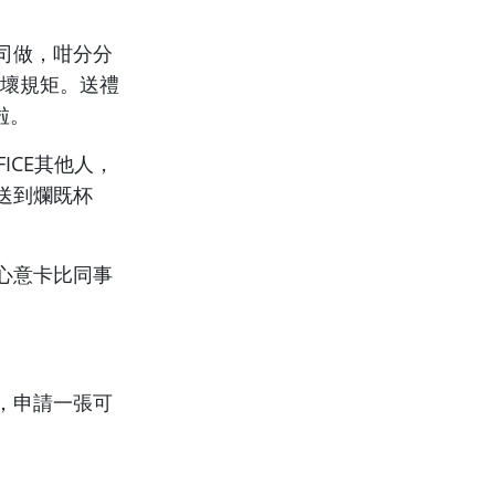
司做，咁分分
做壞規矩。送禮
啦。
ICE其他人，
送到爛既杯
心意卡比同事
，申請一張可