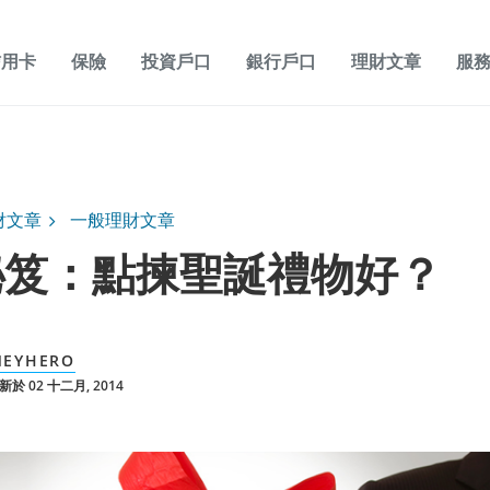
信用卡
保險
投資戶口
銀行戶口
理財文章
服
財文章
一般理財文章
秘笈：點揀聖誕禮物好？
EYHERO
於 02 十二月, 2014