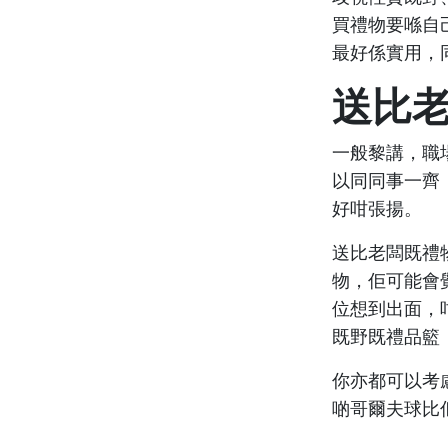
買禮物要喺自
最好係實用，
送比
一般黎講，職
以同同事一齊
好咁張揚。
送比老闆既禮
物，佢可能會
位想到出面，
既野既禮品籃
你亦都可以考
啲哥爾夫球比