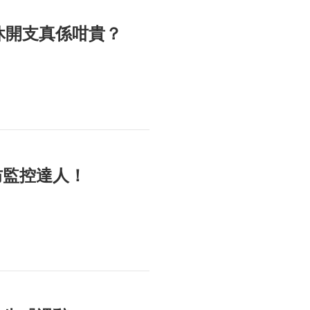
休開支真係咁貴？
防監控達人！