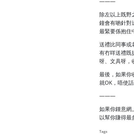
———
除左以上既野
鐘會有啲針對
最緊要係抱住
送禮比同事或老
有冇咩送禮既
呀、文具呀，
最後，如果你
就OK，唔使
———
如果你鍾意網
以幫你賺得最
Tags