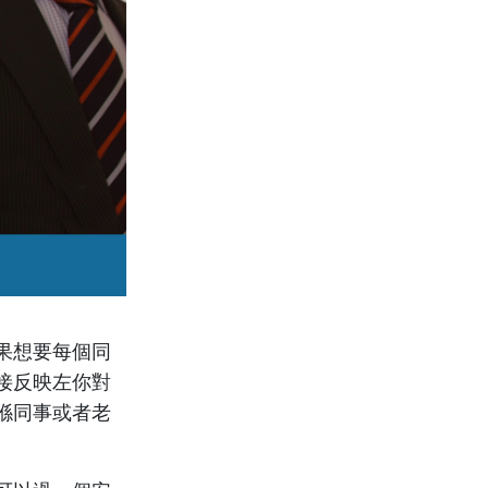
果想要每個同
接反映左你對
喺同事或者老
。