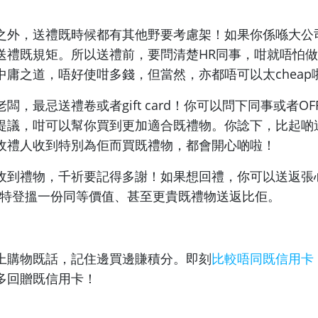
之外，送禮既時候都有其他野要考慮架！如果你係喺大公
送禮既規矩。所以送禮前，要問清楚HR同事，咁就唔怕
中庸之道，唔好使咁多錢，但當然，亦都唔可以太cheap
闆，最忌送禮卷或者gift card！你可以問下同事或者OFF
提議，咁可以幫你買到更加適合既禮物。你諗下，比起啲
收禮人收到特別為佢而買既禮物，都會開心啲啦！
收到禮物，千祈要記得多謝！如果想回禮，你可以送返張
話特登搵一份同等價值、甚至更貴既禮物送返比佢。
上購物既話，記住邊買邊賺積分。即刻
比較唔同既信用卡
多回贈既信用卡！