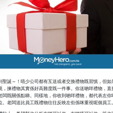
到聖誕～！唔少公司都有互送或者交換禮物既習慎，但如
視，揀禮物其實係好高難度既一件事。你送啲咩禮物，直
老闆既關係點睇。同樣地，你收到啲咩禮物，都代表左你
位。老闆送比員工既禮物往往反映左佢係咪重視呢個員工