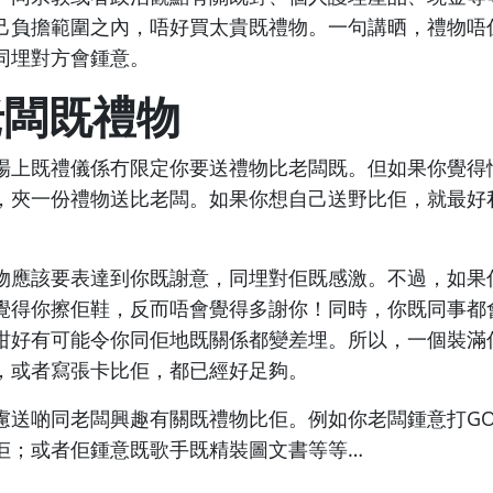
己負擔範圍之內，唔好買太貴既禮物。一句講晒，禮物唔
同埋對方會鍾意。
老闆既禮物
場上既禮儀係冇限定你要送禮物比老闆既。但如果你覺得
，夾一份禮物送比老闆。如果你想自己送野比佢，就最好
物應該要表達到你既謝意，同埋對佢既感激。不過，如果
覺得你擦佢鞋，反而唔會覺得多謝你！同時，你既同事都
咁好有可能令你同佢地既關係都變差埋。所以，一個裝滿
，或者寫張卡比佢，都已經好足夠。
慮送啲同老闆興趣有關既禮物比佢。例如你老闆鍾意打GO
佢；或者佢鍾意既歌手既精裝圖文書等等…