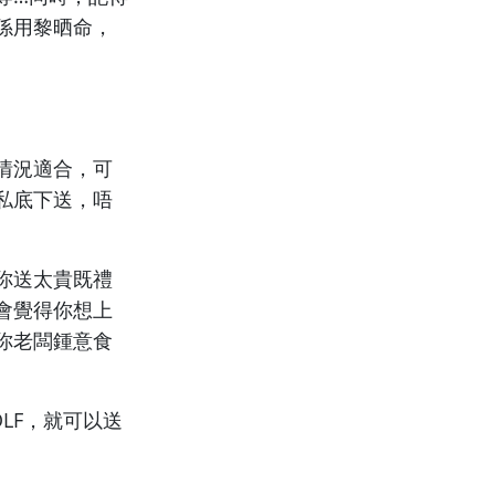
係用黎晒命，
情況適合，可
私底下送，唔
你送太貴既禮
會覺得你想上
你老闆鍾意食
LF，就可以送