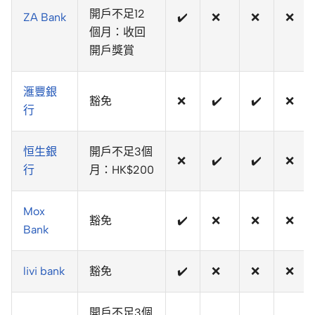
開戶不足12
ZA Bank
✔️
❌
❌
❌
個月：收回
開戶獎賞
滙豐銀
豁免
❌
✔️
✔️
❌
行
恒生銀
開戶不足3個
❌
✔️
✔️
❌
行
月：HK$200
Mox
豁免
✔️
❌
❌
❌
Bank
livi bank
豁免
✔️
❌
❌
❌
開戶不足3個