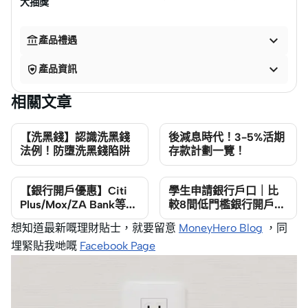
大抽獎


產品禮遇


產品資訊
相關文章
【洗黑錢】認識洗黑錢
後減息時代！3-5%活期
法例！防墮洗黑錢陷阱
存款計劃一覽！
【銀行開戶優惠】Citi
學生申請銀行戶口｜比
Plus/Mox/ZA Bank等銀
較8間低門檻銀行開戶口
行戶口優惠＋獨家優惠
最低存款及優惠2025
想知道最新嘅理財貼士，就要留意
MoneyHero Blog
，同
合集
埋緊貼我哋嘅
Facebook Page