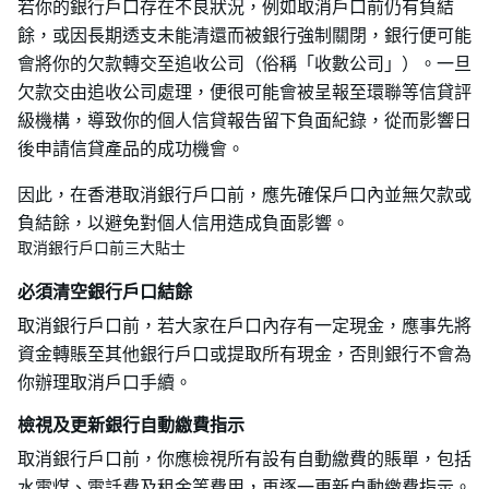
若你的銀行戶口存在不良狀況，例如取消戶口前仍有負結
餘，或因長期透支未能清還而被銀行強制關閉，銀行便可能
會將你的欠款轉交至追收公司（俗稱「收數公司」）。一旦
欠款交由追收公司處理，便很可能會被呈報至環聯等信貸評
級機構，導致你的個人信貸報告留下負面紀錄，從而影響日
後申請信貸產品的成功機會。
因此，在香港取消銀行戶口前，應先確保戶口內並無欠款或
負結餘，以避免對個人信用造成負面影響。
取消銀行戶口前三大貼士
必須清空銀行戶口結餘
取消銀行戶口前，若大家在戶口內存有一定現金，應事先將
資金轉賬至其他銀行戶口或提取所有現金，否則銀行不會為
你辦理取消戶口手續。
檢視及更新銀行自動繳費指示
取消銀行戶口前，你應檢視所有設有自動繳費的賬單，包括
水電煤、電話費及租金等費用，再逐一更新自動繳費指示。