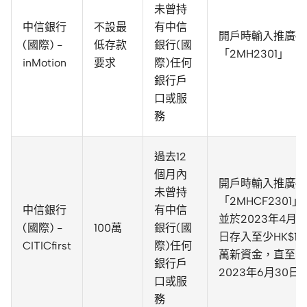
未曾持
中信銀行
不設最
有中信
開戶時輸入推廣碼
(國際) -
低存款
銀行(國
「2MH2301」
inMotion
要求
際)任何
銀行戶
口或服
務
過去12
個月內
開戶時輸入推廣碼
未曾持
「2MHCF2301」
中信銀行
有中信
並於2023年4月3
(國際) -
100萬
銀行(國
日存入至少HK$10
CITICfirst
際)任何
萬新資金，直至
銀行戶
2023年6月30日
口或服
務