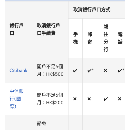
取消銀行戶口方式
銀行戶
取消銀行戶
親
口
口手續費
手
郵
往
電
機
寄
分
話
行
開戶不足6個
Citibank
✔️
✔️*
❌
✔️*
月：HK$500
中信銀
開戶不足6個
行(國
❌
❌
✔️
❌
月：HK$200
際)
豁免