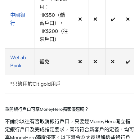
月：
中國銀
HK$50（儲
❌
❌
✔️
❌
行
蓄戶口），
HK$200（往
來戶口）
WeLab
豁免
❌
❌
❌
✔️
Bank
*只適用於Citigold用戶
重開銀行戶口可享MoneyHero獨家優惠嗎？
不論你以往有否取消銀行戶口，只要經MoneyHero開立指
定銀行戶口及完成指定要求，同時符合新客戶的定義，均可
享MoneyHero獨家優惠。以下將會為大家講解這些銀行戶