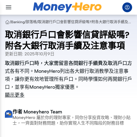
/
Banking
/
部落格
/
取消銀行戶口會影響信貸評級嗎?附各大銀行取消手續及注意事項
取消銀行戶口會影響信貸評級嗎?
附各大銀行取消手續及注意事項
更新日期
:
2025年10月9日
取消銀行戶口時，大家需留意各間銀行手續費及取消戶口方
取消銀行戶口時，大家需留意各間銀行手續費及取消戶口方
式各有不同。MoneyHero列出各大銀行取消教學及注意事
式各有不同。MoneyHero列出各大銀行取消教學及注意事
項，讓你更有效地管理所有戶口。同時學懂如何再開銀行戶
項，讓你更有效地管理所有戶口。同時學懂如何再開銀行戶
口，並享有MoneyHero獨家優惠。
口，並享有MoneyHero獨家優惠。
顯示更多
作者
Moneyhero Team
MoneyHero 屬於你的理財專家，同你分享投資攻略、理財小貼
士，一齊面對財務問題，助你實現人生不同階段的財務目標