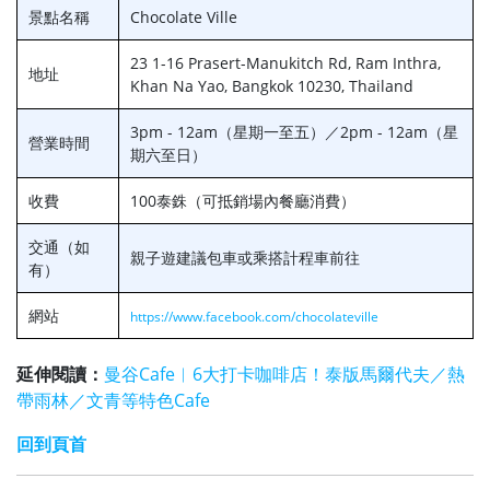
景點名稱
Chocolate Ville
23 1-16 Prasert-Manukitch Rd, Ram Inthra,
地址
Khan Na Yao, Bangkok 10230, Thailand
3pm - 12am（星期一至五）／2pm - 12am（星
營業時間
期六至日）
收費
100泰銖（可抵銷場內餐廳消費）
交通（如
親子遊建議包車或乘搭計程車前往
有）
網站
https://www.facebook.com/chocolateville
延伸閱讀：
曼谷Cafe︱6大打卡咖啡店！泰版馬爾代夫／熱
帶雨林／文青等特色Cafe
回到頁首