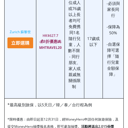
位成人
-必須與
或76歲
家長同
以上長
行
者均可
免費携
-保障為
Zurich 蘇黎世
同1名
50%
HK$627.7
隨行兒
17歲或
💰8折優惠
碼:
-自選保
童，人
以下
MHTRAVEL20
障可選
數不限
擇「隨
- 同行
行兒童
朋友、
全額保
家人或
障」
親戚無
關係限
制
*最高級別旅保，以5天日／韓／泰／台行程為例
*限時優惠：由即日起至12月31日，經MoneyHero申請任何旅遊保險，及
提交MoneyHero抽獎報名表格，即可參加抽獎。
活動將送出2,015份獎