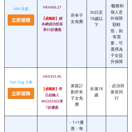
-醫療和
HK$466.27
AXA 安盛
個人意
30日至
所有子
外保障
18歲以
【💰獨家】
經
女免費
本網成功投保
額較
下
享85折優惠
低，如
有需
要，可
選擇為
子女提
升保障
HK$355.96
Dah Sing 大新
家庭計
- 必須與
未滿18
【💰獨家】
即
劃所有
家長同
歲
日起輸入
子女免
行
MH202403享
費
7折優惠
- 1+1優
惠：每