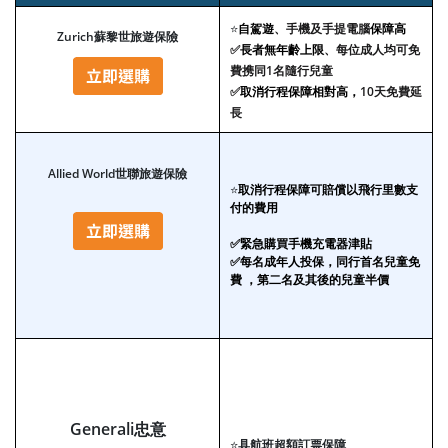
⭐
自駕遊
、手機及手提電腦
保障高
Zurich蘇黎世旅遊保險
✅
長者無年齡上限
、每位成人均可免
費携同1名隨行兒童
✅
取消行程保障相對高，
10天免費延
長
Allied World世聯旅遊保險
⭐
取消行程保障可賠償以飛行里數支
付的費用
✅緊急購買手機充電器津貼
✅每名成年人投保，同行首名兒童免
費 ，第二名及其後的兒童半價
Generali忠意
⭐
具航班超額訂票保障