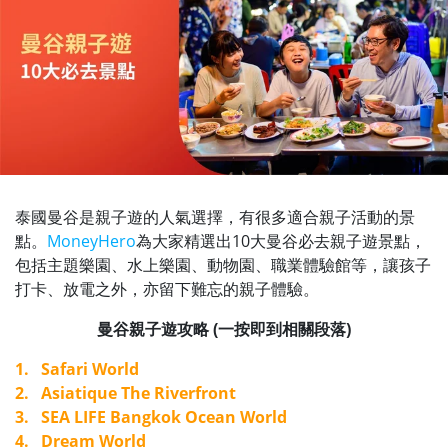
泰國曼谷是親子遊的人氣選擇，有很多適合親子活動的景
點。
MoneyHero
為大家精選出10大曼谷必去親子遊景點，
包括主題樂園、水上樂園、動物園、職業體驗館等，讓孩子
打卡、放電之外，亦留下難忘的親子體驗。
曼谷親子遊攻略 (一按即到相關段落)
1. Safari World
2. Asiatique The Riverfront
3. SEA LIFE Bangkok Ocean World
4. Dream World