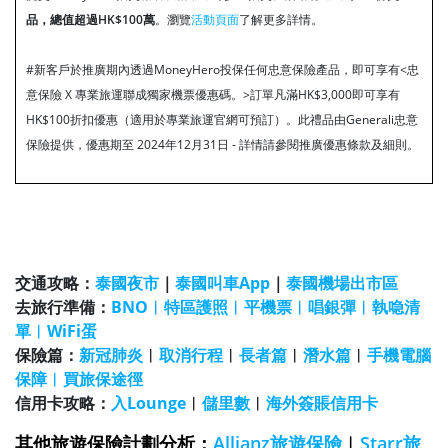
品，總值超過HK$100萬
。瀏覽
活動頁面
了解更多詳情。
#新客戶於推廣期內透過MoneyHero投保任何忠意保險產品，即可享有<忠
意保險 X 專業旅運聯成獨家機票優惠碼。>訂單凡滿HK$3,000即可享有
HK$100折扣優惠（適用於專業旅運官網可預訂）。此禮品由Generali忠意
保險提供，優惠期至 2024年12月31日 - 詳情請參閱推廣優惠條款及細則。
交通攻略：
泰國夜市
｜
泰國叫車App
｜
泰國機場出市區
去旅行準備：
BNO
︱
特區護照
︱
平機票
︱
唱銀彈
︱
執喼清
單
︱
WiFi蛋
保險篇：
新冠肺炎
︱
取消行程
︱
長者篇
︱
潛水
篇
︱
手機電腦
保障︱
買旅保途徑
信用卡攻略：
入Lounge
︱
儲里數
︱
海外簽賬信用卡
其他旅遊保險計劃分析：
Allianz旅遊保險
︱
Starr旅