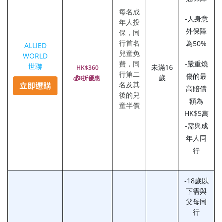
每名成
-人身意
年人投
外保障
保，同
行首名
為50%
ALLIED
兒童免
WORLD
費，同
-嚴重燒
世聯
未滿16
HK$360
行第二
傷的最
歲
💰8折優惠
名及其
高賠償
後的兒
額為
童半價
HK$5萬
-需與成
年人同
行
-18歲以
下需與
父母同
行