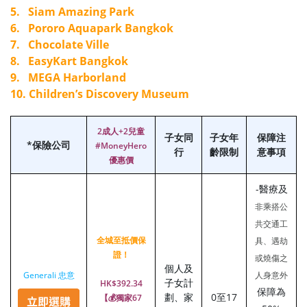
5. Siam Amazing Park
6. Pororo Aquapark Bangkok
7. Chocolate Ville
8. EasyKart Bangkok
9. MEGA Harborland
10. Children’s Discovery Museum
2成人+2兒童
子女同
子女年
保障注
*保險公司
#MoneyHero
行
齡限制
意事項
優惠價
-醫療及
非乘搭公
共交通工
全城至抵價保
具、遇劫
證！
或燒傷之
個人及
Generali 忠意
人身意外
子女計
HK$392.34
保障為
劃、家
0至17
【💰獨家67