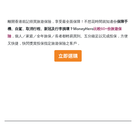
離開香港前記得買旅遊保險，享受最全面保障！不想花時間就知邊份
保障手
機、自駕、取消行程、新冠及行李損壞？MoneyHero
比較60+份旅遊保
險
，個人／家庭／全年旅保／長者都輕易買到。五分鐘足以完成投保，方便
又快捷，快閃獎賞投保指定旅遊保險之客戶，