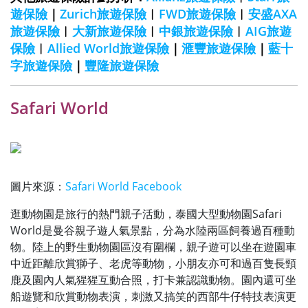
遊保險
｜
Zurich旅遊保險
︱
FWD旅遊保險
︱
安盛AXA
旅遊保險
︱
大新旅遊保險
︱
中銀旅遊保險
︱
AIG旅遊
保險
︱
Allied World旅遊保險
｜
滙豐旅遊保險
｜
藍十
字旅遊保險
｜
豐隆旅遊保險
Safari World
圖片來源：
Safari World Facebook
逛動物園是旅行的熱門親子活動，泰國大型動物園Safari
World是曼谷親子遊人氣景點，分為水陸兩區飼養過百種動
物。陸上的野生動物園區沒有圍欄，親子遊可以坐在遊園車
中近距離欣賞獅子、老虎等動物，小朋友亦可和過百隻長頸
鹿及園內人氣猩猩互動合照，打卡兼認識動物。園內還可坐
船遊覽和欣賞動物表演，刺激又搞笑的西部牛仔特技表演更