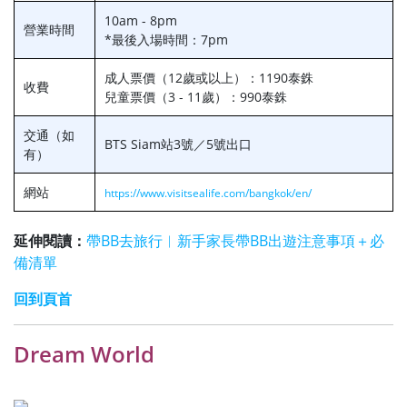
10am - 8pm
營業時間
*最後入場時間：7pm
成人票價（12歲或以上）：1190泰銖
收費
兒童票價（3 - 11歲）：990泰銖
交通（如
BTS Siam站3號／5號出口
有）
網站
https://www.visitsealife.com/bangkok/en/
延伸閱讀：
帶BB去旅行︱新手家長帶BB出遊注意事項＋必
備清單
回到頁首
Dream World