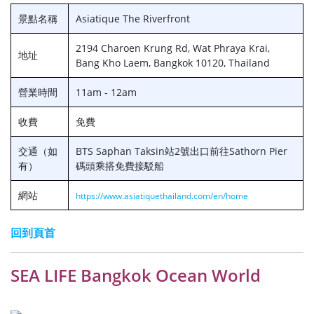
景點名稱
Asiatique The Riverfront
2194 Charoen Krung Rd, Wat Phraya Krai,
地址
Bang Kho Laem, Bangkok 10120, Thailand
營業時間
11am - 12am
收費
免費
交通（如
BTS Saphan Taksin站2號出口前往Sathorn Pier
有）
碼頭乘搭免費接駁船
網站
https://www.asiatiquethailand.com/en/home
回到頁首
SEA LIFE Bangkok Ocean World