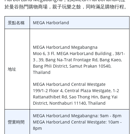
於曼谷熱門購物商場，親子玩樂之餘，同時滿足購物行程。
景點名稱
MEGA Harborland
MEGA HarborLand Megabangna
Moo 6, 3 Fl. MEGA HarborLand Building , 38/1-
3 , 39, Bang Na-Trat Frontage Rd, Bang Kaeo,
Bang Phli District, Samut Prakan 10540,
地址
Thailand
MEGA HarborLand Central Westgate
199/1-2 Floor 4, Central Plaza Westgate, 1-2
Rattanathibet Rd, Sao Thong Hin, Bang Yai
District, Nonthaburi 11140, Thailand
MEGA HarborLand Megabangna: 9am - 8pm
營業時間
MEGA HarborLand Central Westgate: 10am -
8pm