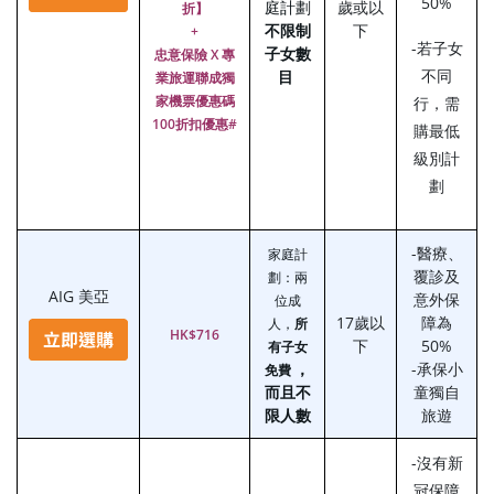
50%
庭計劃
歲或以
折】
不限制
下
+
-若子女
子女數
忠意保險 X 專
不同
目
業旅運聯成獨
家機票優惠碼
行，需
100折扣優惠#
購最低
級別計
劃
-醫療、
家庭計
覆診及
劃：兩
AIG 美亞
意外保
位成
17歲以
障為
人，
所
HK$716
下
50%
有子女
，
-承保小
免費
而且不
童獨自
限人數
旅遊
-沒有新
冠保障