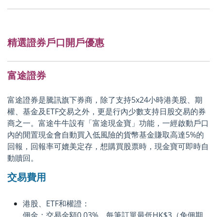
精選證券戶口開戶優惠
富途證券
富途證券是騰訊旗下券商，除了支持5x24小時港美股、期
權、基金及ETF交易之外，更是行內少數支持日股交易的券
商之一。富途牛牛設有「富途現金寶」功能，一經啟動戶口
內的閒置現金會自動買入低風險的貨幣基金賺取高達5%的
回報，回報率可媲美定存，想購買股票時，現金寶可即時自
動贖回。
交易費用
港股、ETF和權證：
佣金：交易金額0.03%，每筆訂單最低HK$3（免佣期