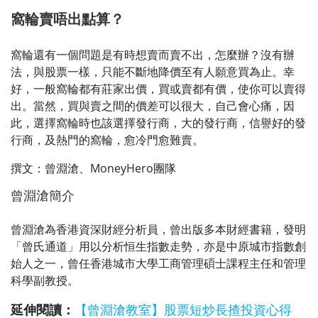
窩輪賣唔出點算？
窩輪還有一個問題是有時想賣而賣不出，怎麼辦？沒有辦
法，與股票一樣，只能不斷地降價至有人願意買為止。幸
好，一般窩輪都有莊家出價，買或賣都有價，使你可以賣得
出。當然，買與賣之間的價差可以很大，自己會心痛，因
此，選擇窩輪時也該選擇發行商，大的發行商，信譽好的發
行商，及熱門的窩輪，愈冷門愈難賣。
撰文：曾淵滄、MoneyHero團隊
曾淵滄簡介
曾淵滄為香港資深財經分析員，曾出版多本財經書籍，發明
「曾氏通道」用以分析恒生指數走勢，亦是中原城市指數創
始人之一，曾任香港城市大學工商管理碩士課程主任和管理
科學副教授。
延伸閱讀：
【曾淵滄教室】股票短炒長揸投資心得