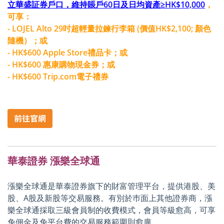
立華盛証券戶口，維持賬戶60日及日均資產≥HK$10,000
，
可享：
- LOJEL Alto 29吋超輕量拉鍊行李箱 (價值HK$2,100; 顏色
隨機）；或
- HK$600 Apple Store禮品卡；或
- HK$600 惠康購物現金券；或
- HK$600 Trip.com電子禮券
華泰證券 漲樂全球通
漲樂全球通是華泰證券旗下的財富管理平台，提供港股、美
股、A股及新股等交易服務。有別於巿面上其他證券商，漲
樂全球通採取三級會員制的收費模式，會員等級愈高，可享
免佣金及免平台費的交易服務範圍則愈廣。