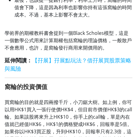
值會下降，這是因為利率也影響你持有這張窩輪的時間
成本。不過，基本上影響不會太大。
學術界的期權教科書會提到一個Black Scholes模型，這是
一個數學公式用來計算期權包括窩輪的理論價格，一般散戶
不會應用，也許，是窩輪發行商用來開價用的。
延伸閱讀：
【孖展】孖展點玩法？借孖展買股票策略
與風險
窩輪的投資價值
買窩輪的目的就是四兩撥千斤，小刀鋸大樹。如上例，你可
以用HK$1買入一張行使價HK$4，但目前市價僅HK$3的call
輪。如果該股將來升上HK$10，你手上的call輪，單是內在
值就已經值HK$6，HK$1的價格變成HK$6，回報率是5倍。
如果你以HK$3買正股，升到HK$10，回報率只有2.3倍，這