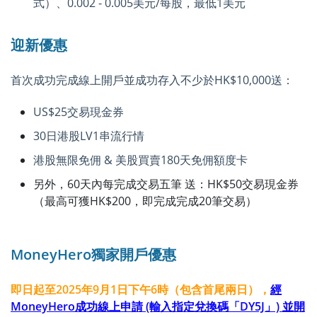
式）、0.002 - 0.005美元/每股，最低1美元
迎新優惠
首次成功完成線上開戶並成功存入不少於HK$10,000送：
US$25交易現金券
30日港股LV1串流行情
港股無限免佣 & 美股買賣180天免佣額度卡
另外，60天內每完成交易五筆 送：HK$50交易現金券
（最高可獲HK$200，即完成完成20筆交易）
MoneyHero獨家開戶優惠
即日起至2025年9月1日下午6時（包含首尾兩日），
經
MoneyHero成功線上申請 (輸入指定兌換碼「DY5J」) 並開