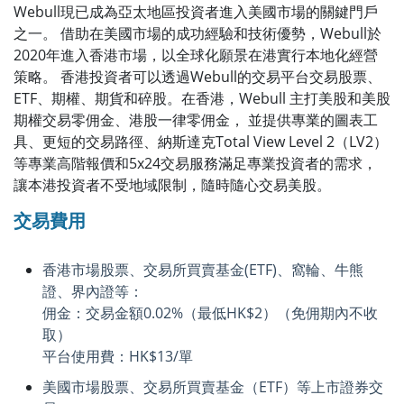
Webull
現已成為亞太地區投資者進入美國市場的關鍵門戶
之一。 借助在美國市場的成功經驗和技術優勢，
Webull
於
2020
年進入香港市場，以全球化願景在港實行本地化經營
策略。 香港投資者可以透過
Webull
的交易平台交易股票、
ETF
、期權、期貨和碎股。在香港，
Webull
主打美股和美股
期權交易零佣金、港股一律零佣金， 並提供專業的圖表工
具、更短的交易路徑、納斯達克
Total View Level 2
（
LV2
）
等專業高階報價和
5x24
交易服務滿足專業投資者的需求，
讓本港投資者不受地域限制，隨時隨心交易美股。
交易費用
香港市場股票、交易所買賣基金(ETF)、窩輪、牛熊
證、界內證等：
佣金：交易金額0.02%（最低HK$2）（免佣期內不收
取）
平台使用費：HK$13/單
美國市場股票、交易所買賣基金（ETF）等上市證券交