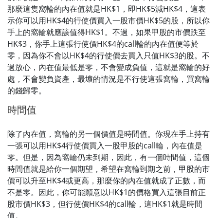
那麼這隻窩輪的內在值就是HK$1，即HK$5減HK$4，這表
示你可以用HK$4的行使價買入一股市價HK$5的股，所以你
手上的窩輪就應該值得HK$1。不過，如果甲股的市價跌至
HK$3，你手上這張行使價HK$4的call輪的內在值便等於
零，因為你不會以HK$4的行使價去買入只值HK$3的股。不
過放心，內在值最低是零，不會變成負值，這就是窩輪的好
處，不會變負資產，最壞的情況是不行使這張窩輪，買窩輪
的錢歸零。
時間值
除了內在值，窩輪的另一個價值是時間值。你現在手上持有
一張可以用HK$4行使價買入一股甲股的call輪，內在值是
零。但是，因為窩輪仍未到期，因此，有一個時間值，這個
時間值就是給你一個期望，希望在窩輪到期之前，甲股的市
價可以升至HK$4或更高，那麼你的內在值就成了正數，而
不是零。因此，你可能願意以HK$1的價格買入這張目前正
股市價HK$3，但行使價HK$4的call輪，這HK$1就是時間
值。