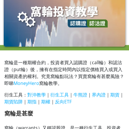
窩輪是一種期權合約，投資者買入認購證（call輪）和認沽
證（put輪）後，擁有在指定時間內以指定價格買入或買入
相關資產的權利。究竟窩輪點玩法？買賣窩輪有甚麼風險？
即睇
MoneyHero
窩輪教學。
衍生工具：
對沖教學
｜
衍生工具
｜
牛熊證
｜
界內證
｜
期貨
｜
期貨陷阱
｜
期指
｜
期權
｜
反向ETF
窩輪是甚麼
窩輪（warrants）又稱認股證，是一種衍生工具，投資者