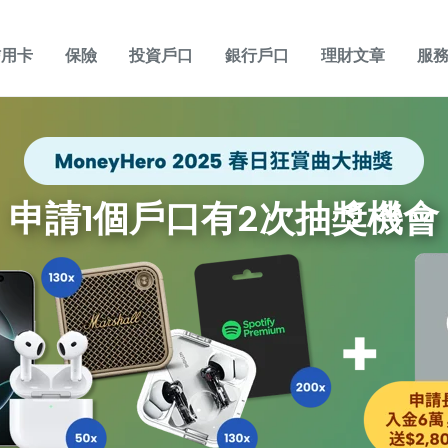
信用卡
保險
投資戶口
銀行戶口
理財文章
服
申請1個戶口有2次抽獎機會