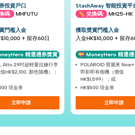
hAway 智能投資平台
OSL
兌換碼:
MH25-HK
✏️ 兌換碼:
-
賞門檻入金
獲取獎賞門檻入金
10,000 + 留存
60日
入金 HK$10,000 | 毋需
MoneyHero 精選禮券獎賞
💝 MoneyHero 精
ROID 寶麗來 Now+ i‑Type
POLAROID 寶麗來 Now+ 
即有相機（價值
即影即有相機（價值
1,599）；或
HK$1,599）；或
500 現金券
HK$500現金券
立即申請
立即申請