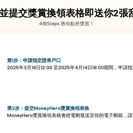
o申請並提交獎賞換領表格即送你2
4個Steps 教你點拎獎賞！
第1步：申請指定證券戶口
2025年3月18日12:00 至2025年4月14日18:00期間，申
第2步：提交MoneyHero獎賞換領表格
MoneyHero獎賞換領表格會經電郵發送至你的電子郵箱，