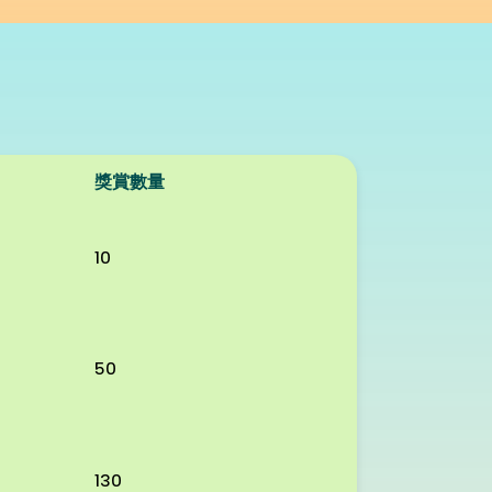
獎賞數量
10
50
130