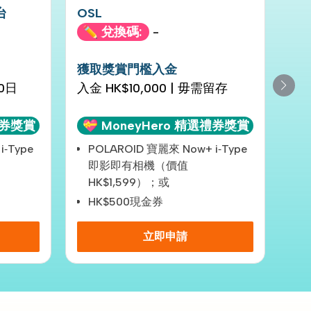
長橋證券投資戶口
微
✏️ 兌換碼:
AAKMAY
✏
獲取獎賞門檻入金
獲
留存
入金HK$10,000 + 留存60日
入金
選禮券獎賞
💝 MoneyHero 精選禮券獎賞

i‑Type
Bowers & Wilkins PX7 S2e 頭戴
M
式降噪藍牙耳機 (價值HK$3,580;
喇
顏色隨機)；或
H
【全城最高】HK$1600現金券
立即申請