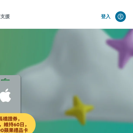
務支援
登入