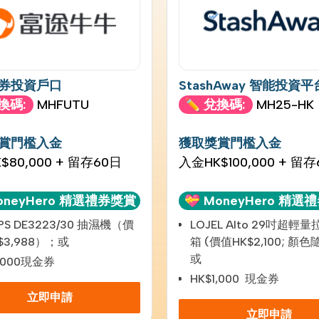
hAway 智能投資平台
長橋證券投資戶口
兌換碼:
MH25-HK
✏️ 兌換碼:
AAKMAY
賞門檻入金
獲取獎賞門檻入金
100,000 + 留存
60天
入金HK$60,000 + 留存
MoneyHero 精選禮券獎賞
💝 MoneyHero 精
EL Alto 29吋超輕量拉鍊行李
Dyson HT01 Airstrait
價值HK$2,100; 顏色隨機）；
風直髮器 (價值HK$3,980
【剩餘472名額, 4/11更
,000
現金券
HK$2,800現金券
立即申請
立即申請