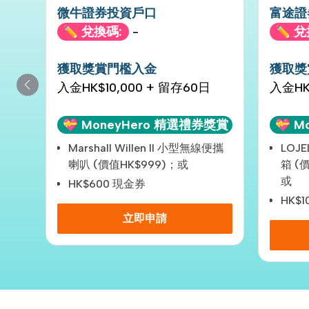
富途證券投資戶口
Stas
✏️ 兌換碼:
MHFUTU
✏️ 
獲取獎賞門檻入金
獲取獎
入金HK$10,000 + 留存60日
入金HK$
獎賞
💝 MoneyHero 精選禮券獎賞
💝 
便攜
LOJEL Alto 29吋超輕量拉鍊行李
POLA
箱 (價值HK$2,100; 顏色隨機）
；
即影
或
HK$
HK$1000
現金券
HK$
立即申請