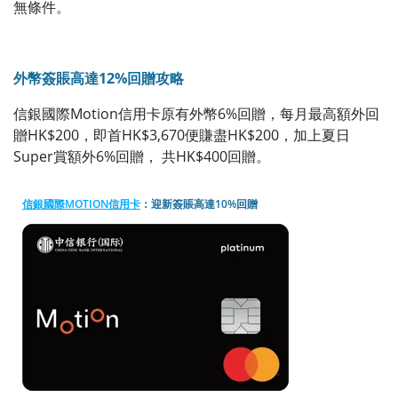
NESCAFÉ®
無條件。
NESCAFÉ® Dolce
Dolce Gusto®
Gusto® Genio S
Genio S Plus 咖
Plus 咖啡機 + 6盒
啡機 + 6盒咖啡
咖啡膠囊 (價值
膠囊 (價值
HK$1,780) 或
外幣簽賬高達12%回贈攻略
HK$1,780) 或
Marshall Willen II
Marshall Willen
小型無線便攜喇叭
信銀國際Motion信用卡原有外幣6%回贈，每月最高額外回
II 小型無線便攜
(價值HK$999) 或
喇叭 (價值
贈HK$200，即首HK$3,670便賺盡HK$200，加上夏日
Braun MultiFry 3
HK$999) 或
Super賞額外6%回贈， 共HK$400回贈。
空氣炸鍋 HF3000
Braun MultiFry
(價值HK$988) 或
3 空氣炸鍋
HK$600 Apple
HF3000 (價值
Store 禮品卡 或
信銀國際MOTION信用卡
：迎新簽賬高達10%回贈
HK$988) 或
HK$600 惠康購物
HK$600 Apple
現金券 或 HK$600
Store 禮品卡 或
現金回贈(直接存
HK$600 惠康購
入FPS戶口)
物現金券 或
HK$600 現金回
贈(直接存入FPS
戶口)