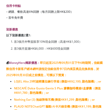
信用卡特點
– 網購、餐飲高達6%回贈（每月回贈上限HK$200）
– 首年免年費
迎新優惠
以下迎新優惠2選1:
首3個月外幣簽賬享10%現金回贈（高達HK$1,000）
首3個月簽滿HK$6,000：HK$600現金回贈
💰
MoneyHero獨家優惠：
即日起至2025年09月01日下午6時期間
，
信銀國
際信用卡新客戶經本網申請指定信銀信用卡7日内填妥奬品兌換表格，於
2025年09月30日或之前獲批，可獲以下獎賞：
LOJEL Alto 29吋超輕量拉鍊行李箱 (價值HK$2,100; 顏色隨機）; or
NESCAFÉ Dolce Gusto Genio S Plus 膠囊咖啡機連6盒膠囊（價值
HK$1,780 ; 顏色隨機）; or
Nothing Ear (3) 無線降噪耳機(價值HK$1,299 ;顏色隨機）; or
PLAUD NOTEChatGPT 驅動 AI卡片錄音機 (價值HK$1,199; 顏色隨