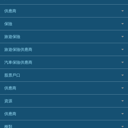
尊尚信用卡
免TU貸款
循環貸款教學
AE美國運通
CreFIT 維信
公司信用卡
Black Friday優惠
供應商
急借錢
個人化貸款產品推介 🔥全新
DBS星展銀行
DBS 星展銀行
電子錢包信用卡
淘寶付款方式
業主貸款
債務重組一覽
HSBC滙豐銀行
八達通自動增值信用卡
保險
DSB 大新銀行
日本遊信用卡攻略
一田購物優惠日
汽車貸款
供樓利息扣稅
Mox
Fubon 富邦銀行
韓國遊信用卡攻略
SOGO感謝祭
旅遊保險
緊急貸款比較
旅遊保險
最佳貸款app
信銀國際
HK Finance 香港信貸
台灣遊信用卡攻略
HKTVmall優惠碼
汽車保險
最佳小額貸款比較
大新銀行
日本旅遊保險及資訊
HSBC 滙豐銀行貸款
旅遊保險供應商
機場貴賓室信用卡
交稅優惠
家居保險
易批必批貸款
恒生銀行
泰國旅遊保險及資訊
K Cash 貸款
Visa信用卡
酒店優惠碼
家傭保險
AXA 安盛
24小時貸款
汽車保險供應商
Standard Chartered渣打銀行
台灣旅遊保險及資訊
Mox 銀行
萬事達卡
機票優惠碼
寵物保險
AIG 美亞
最佳循環貸款
安信EarnMORE
韓國旅遊保險及資訊
大新汽車保險
National Resources 中潤物業按揭
銀聯信用卡
股票戶口
定期人壽保險
Allianz 安聯
AEON
歐洲旅遊保險及資訊
中銀汽車保險
OCBC 華僑銀行
高獎賞信用卡推薦
危疾保險
Allied World 世聯
富途證券
東亞銀行
供應商
越南旅遊保險及資訊
Allianz安聯汽車保險
PrimeCredit 安信信貸
酒店信用卡
年金資訊
Avo
IB盈透證券
SIM
澳洲旅遊保險及資訊
bolttech保障汽車保險
Promise 邦民日本財務
富途牛牛好唔好？
資源
樓宇火險
中國銀行
老虎證券
Airwallex信用卡
長者嘆世界
Zurich蘇黎世汽車保險
Rabbit Credit月兔信貸
Webull微牛證券好唔好？
Bolttech 保特
uSMART 盈立證券
股票戶口開戶
供應商
家庭親子遊
QBE昆士蘭汽車保險
Standard Chartered 渣打銀行
Longbridge長橋證券好唔好？
Blue Cross 藍十字
華盛証券
證券行邊間好？
全年周圍飛
平安汽車保險
UA 亞洲聯合財務
老虎證券好唔好？
銀行戶口比較
種類
中國平安