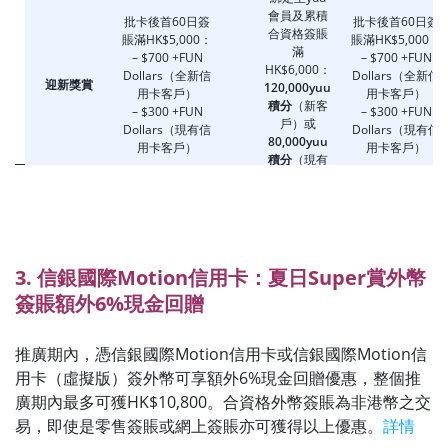
會員及累積
批卡後首60日簽
批卡後首60日簽
合資格簽賬
賬滿HK$5,000：
賬滿HK$5,000：
滿
– $700 +FUN
– $700 +FUN
HK$6,000：
Dollars（全新信
Dollars（全新信
迎新獎賞
120,000yuu
用卡客戶）
用卡客戶）
積分
（新客
– $300 +FUN
– $300 +FUN
戶）或
Dollars（現有信
Dollars（現有信
80,000yuu
用卡客戶）
用卡客戶）
積分
（現有
客戶）；及
【即日起至08月
3. 信銀國際Motion信用卡：夏日Super賞外幣
29日下午6時】
簽賬額外6%現金回贈
新客戶批卡後30
【即日起至08月
日内簽賬滿
29日下午6時】
推廣期內，憑信銀國際Motion信用卡或信銀國際Motion信
HK$100：
用卡（虛擬版）簽外幣可享額外6%現金回贈優惠，整個推
Delsey 30"
新客戶批卡後30日
GRENELLE SE
廣期內最多可獲HK$10,800。合資格外幣簽賬為非港幣之交
内簽賬滿
Expandable
HK$100：
易，即使是零售簽賬或網上簽賬亦可獲得以上優惠。
詳情
Front Opening
Delsey 30"