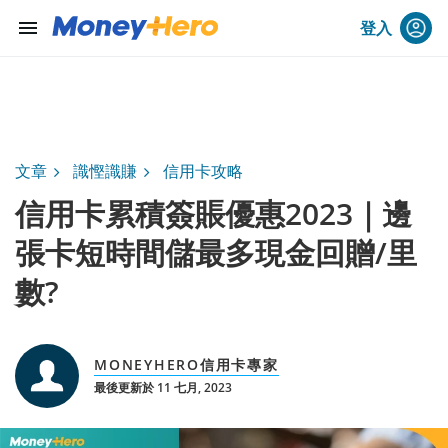
menu
登入
文章
識慳識賺
信用卡攻略
信用卡累積簽賬優惠2023｜邊
張卡短時間儲最多現金回贈/里
數?
MONEYHERO信用卡專家
最後更新於 11 七月, 2023