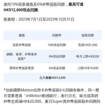
Suitcase (價值
GRENELLE SE
連同10%迎新優惠及6%外幣簽賬回贈，
最高可達
HK$4,980; 顏色
Expandable Front
隨機) 或
HK$12,600現金回贈
。
Opening Suitcase
NESCAFÉ®
(價值HK$4,980;
Dolce Gusto®
推廣期：2023年7月1日至2023年10月31日
顏色隨機) 或
Genio S Plus 咖
NESCAFÉ® Dolce
啡機 + 6盒咖啡
Gusto® Genio S
膠囊 (價值
Plus 咖啡機 + 6盒
HK$1,780) 或
優惠
回贈率
簽賬回贈
咖啡膠囊 (價值
Marshall MAJOR
HK$1,780) 或
IV 頭戴式藍牙無
迎新外幣簽賬
10%現金回贈
Marshall MAJOR
高達HK$1,000
線耳機 (價值
IV 頭戴式藍牙無線
HK$1,299 ;顏色
【2025年07月
耳機 (價值
網購、食肆、外幣基本
隨機）或
31日下午6時至
6%現金回贈
每月上限HK$200
HK$1,299 ;顏色隨
簽賬*
HK$800 Apple
2025年08月29
機）或 HK$800
Store禮品卡 或
日下午6時期
Apple Store禮品
限時外幣簽賬獎賞
HK$800 惠康購
6%現金回贈
上限HK$10,800
間】
卡 或 HK$800 惠
MoneyHero
物現金券 或
全新及現有客，
康購物現金券 或
獨家優惠
HK$800 現金回
戶批卡後30日内
合共
高達HK$12,600
HK$800 現金回贈
贈(直接存入FPS
簽賬滿
(直接存入FPS戶
戶口)
HK$100，可獲
口)
獨家優惠
*信銀國際Motion信用卡外幣簽賬6％回贈有條件，同一曆
現有客戶批卡後
HK$300惠康購
月需要透過「inMotion動感銀行」進行日元、歐元或英鎊
現有客戶批卡後30
30日內簽賬滿
物現金券
日內簽賬滿
外幣交易滿HK$20,000。夏日Super賞外幣簽賬額外回贈則
HK$100享：
HK$100享：