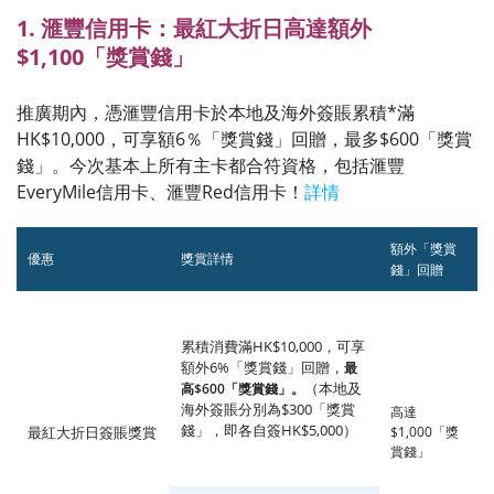
1. 滙豐信用卡：最紅大折日高達額外
$1,100「獎賞錢」
推廣期內，憑滙豐信用卡於本地及海外簽賬累積*滿
HK$10,000，可享額6％「獎賞錢」回贈，最多$600「獎賞
錢」。今次基本上所有主卡都合符資格，包括滙豐
EveryMile信用卡、滙豐Red信用卡！
詳情
額外「獎賞
優惠
獎賞詳情
錢」回贈
累積消費滿HK$10,000，可享
額外6%「獎賞錢」回贈，
最
（本地及
高$600「獎賞錢」。
海外簽賬分別為$300「獎賞
高達
錢」，即各自簽HK$5,000）
最紅大折日簽賬獎賞
$1,000「獎
賞錢」