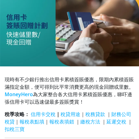
現時有不少銀行推出信用卡累積簽賬優惠，限期內累積簽賬
滿指定金額，便可得到比平常消費更高的現金回贈或里數。
MoneyHero
為大家整合各大信用卡累積簽賬優惠，睇吓邊
張信用卡可以迅速儲最多簽賬獎賞！
稅季攻略：
信用卡交稅
｜
稅貸用途
｜
稅務貸款
｜
財務公司
稅貸
｜
報稅表點填
｜
報稅表填錯
｜
繳稅方法
｜
延遲交稅
｜
扣稅三寶