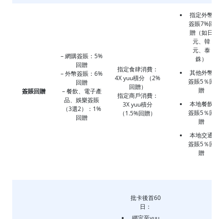
指定外幣
簽賬7%回
贈（如日
元、韓
元、泰
– 網購簽賬：5%
銖）
回贈
指定食肆消費：
其他外幣
– 外幣簽賬：6%
4X yuu積分 （2%
簽賬5％回
回贈
回贈）
贈
簽賬回贈
– 餐飲、電子產
指定商戶消費：
品、娛樂簽賬
本地餐飲
3X yuu積分
（3選2）：1%
簽賬5％回
（1.5%回贈）
回贈
贈
本地交通
簽賬5％回
贈
批卡後首60
日：
綁定至yuu