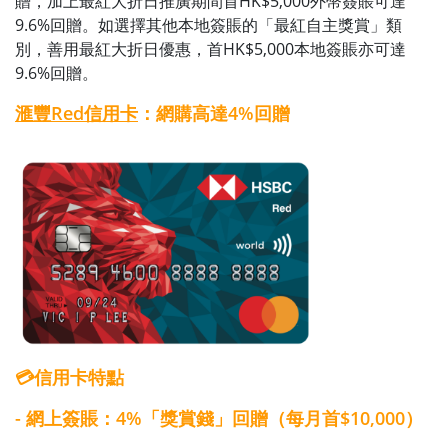
贈，加上最紅大折日推廣期間首HK$5,000外幣簽賬可達
9.6%回贈。如選擇其他本地簽賬的「最紅自主獎賞」類
別，善用最紅大折日優惠，首HK$5,000本地簽賬亦可達
9.6%回贈。
滙豐Red信用卡
：網購高達4%回贈
💳信用卡特點
- 網上簽賬：4%「獎賞錢」回贈（每月首$10,000）