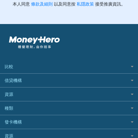
比較
私人貸款比較
借貸機構
稅季/稅務貸款
BEA 東亞銀行
資源
網上貸款
BOC 中國銀行
結餘轉戶(清卡數貸款)
如何申請個人貸款
種類
Cashing Pro 優尚信貸
銀行貸款
如何管理個人貸款
CCB(Asia) 中國建設銀行 (亞洲)
網購優惠
發卡機構
財務公司貸款
個人貸款有用資訊
Citibank 花旗銀行
精選外幣網購信用卡
免入息貸款
清卡數貸款教學
Citibank花旗銀行
資源
CNCBI 信銀國際