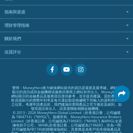
長橋證券
港股5隻高息ETF精選
手機邊份好
WeLab Bank
華盛証券好唔好？
尊尚銀行戶口
大新銀行
WeBull微牛證券
什麼是ETF？
定期存款
自駕遊比較
指南與資源
WeLend 貸款
漲樂全球通好唔好？
Citi Plus
Generali 忠意
漲樂全球通｜華泰國際
香港30大高息股排行
港元定存
相機有得保
X Wallet 貸款
IB盈透證券好唔好？
中信銀行inMotion
理財資訊
HSBC滙豐銀行
理財管理指南
OSL
黃金ETF懶人包
人民幣定存
專為孕婦設計的最佳旅遊保險
ZA Bank
盈立證券 uSMART 好唔好？
Airwallex銀行
識慳識賺
MSIG 三井住友
StashAway
最值得注意的比特幣ETF
美元定存
常用相關詞彙
最佳滑雪旅遊保險
關於我們
Stashaway好唔好？
債務管理
Prudential 保誠
Syfe
選股策略：五步調查攻略
英鎊定存
MoneyHero電子報
最適合BB的旅遊保險
Hashkey好唔好？
投資理財
服務承諾
QBE 昆士蘭
信貸評分
澳元定存
所有合作銀行或機構
Syfe好唔好？
置業安居
網上支援
Starr
信貸評分指南
人生保障
精選產品
Zurich 蘇黎世
精明旅遊
換領現金券流程
創業求職
常見問題
聲明﹕MoneyHero致力確保網站提供的資訊是最新及最準確。網站所
顯示的資訊或與金融機構或服務供應商之網站有所出入。MoneyHero
專欄文章
條款及細則
網站顯示的金融產品及服務資訊僅供參考，並非提供建議。貸款產品比
較頁面顯示的實際年利率及每月還款額是根據閣下所輸入的資料而作出
編輯守則
之估算。考慮申請產品前，我們建議你查閱產品之官方條款及細則。如
發現資訊有出入，請直接聯絡相關金融機構。
廣告合作
© 2013 - 2026 MoneyHero Global Limited（於香港註冊，公司編號
為 1864714）(“MHGL”)。版權所有。MoneyHero Insurance Brokers
廣告政策
Limited（於香港註冊，公司編號為2196683）(”MHIBL”) 為MHGL全資
擁有的子公司。 MHIBL於香港註冊，公司編號為2196683，亦為一間
私隱政策
許可編號為FB1740的授權保險經紀，其業務是為客戶安排保險產品及