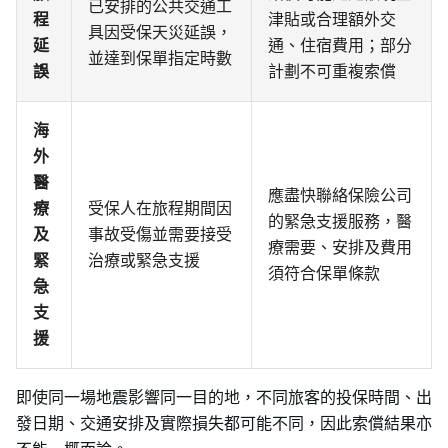
已安排的公共交通工
程
津貼或合理額外交
具因受保天災延誤，
延
通、住宿費用；部分
並達到保單指定時數
誤
計劃不可重複索償
海
外
醫
應盡快聯絡保險公司
療
受保人在旅程期間因
的緊急支援服務，醫
及
事故受傷並需要接受
療需要、安排及費用
緊
治療或緊急支援
須符合保單條款
急
支
援
即使同一場地震影響同一目的地，不同旅客的投保時間、出
發日期、交通安排及實際損失都可能不同，因此索償結果亦