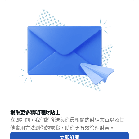
採取行動。
安排、取消後五步處理
適的高齡旅遊保險，成
別、子女優惠、年齡及
及旅保索償重點。香港
為長者出行前不可或缺
人數限制，以及海外醫
受熱帶氣旋影響的月份
的一環。本文將為你拆
療、行程取消、航班延
一般介乎5月至11月，當
解80歲以上旅遊保險的
誤和行李保障。本文整
中7月至9月最常受到影
基本保障範圍、與一般
理7大投保注意事項，助
響。準備在風季出發，
保單有何不同，以及投
你按家庭成員與旅程需
除了留意香港天文台的
保須注意的重點，助你
要選擇合適計劃。
熱帶氣旋消息，也應查
為摯愛長輩安排一趟安
閱航空公司及香港國際
心之旅。
機場的即時航班資料。
航班是否升降不單取決
於風球號碼，因此即使
警告信號沒有改變，航
班安排仍可能調整。
獲取更多精明理財貼士
立即訂閱，我們將發送與你最相關的財經文章以及其
他實用方法到你的電郵，助你更有效管理財富。
立即訂閱