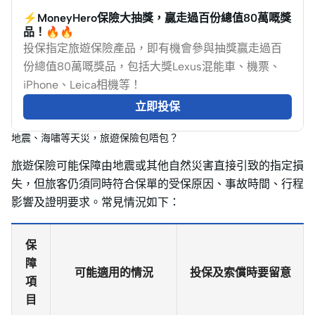
⚡MoneyHero保險大抽獎，贏走過百份總值80萬嘅獎
品！🔥🔥
投保指定旅遊保險產品，即有機會參與抽獎贏走過百
份總值80萬嘅獎品，包括大獎Lexus混能車、機票、
iPhone、Leica相機等！
立即投保
地震、海嘯等天災，旅遊保險包唔包？
旅遊保險可能保障由地震或其他自然災害直接引致的指定損
失，但旅客仍須同時符合保單的受保原因、事故時間、行程
影響及證明要求。常見情況如下：
保
障
可能適用的情況
投保及索償時要留意
項
目