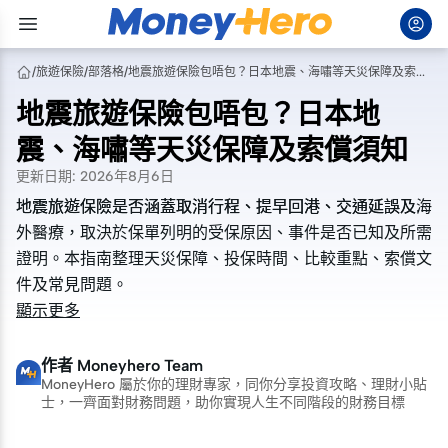
/
旅遊保險
/
部落格
/
地震旅遊保險包唔包？日本地震、海嘯等天災保障及索償須知
地震旅遊保險包唔包？日本地
震、海嘯等天災保障及索償須知
更新日期
:
2026年8月6日
地震旅遊保險是否涵蓋取消行程、提早回港、交通延誤及海
地震旅遊保險是否涵蓋取消行程、提早回港、交通延誤及海
外醫療，取決於保單列明的受保原因、事件是否已知及所需
外醫療，取決於保單列明的受保原因、事件是否已知及所需
證明。本指南整理天災保障、投保時間、比較重點、索償文
證明。本指南整理天災保障、投保時間、比較重點、索償文
件及常見問題。
件及常見問題。
顯示更多
作者
Moneyhero Team
MoneyHero 屬於你的理財專家，同你分享投資攻略、理財小貼
士，一齊面對財務問題，助你實現人生不同階段的財務目標