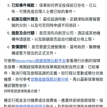
已知事件條款：
保單如何界定投保前已存在、已公
布、可預見或合理人士應已知的事件。
延誤及額外開支：
最低延誤時數、定額津貼與實報實
銷的分別，以及可否同時申請不同項目。
退款及自付額：
是否須先向航空公司、酒店或其他機
構申請退款，以及餘額是否設自付額或分項上限。
索償證明：
是否需要交通營運商、當地政府、醫療機
構或警方發出的正式文件。
可使用
MoneyHero旅遊保險比較平台
查看現行計劃的保障
及保費，再開啟保障表和保單條款核對自然災害、已知事
件、取消行程及旅程延誤的定義。如行程以里數或積分兌換
機票，亦可參考
世聯旅遊保險計劃分析
，再以最新保單條款
確認實際安排。
何時買旅遊保險最合適？
確定行程並支付機票或住宿費後，應盡快安排旅遊保險。保
監局的
旅遊保險投保提示
指出，及早投保可讓符合條款的取