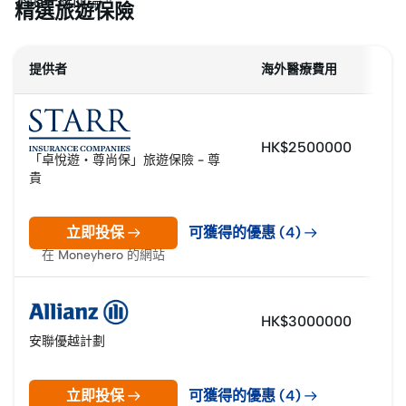
不能一概而論。
精選旅遊保險
提供者
海外醫療費用
HK$2500000
「卓悅遊・尊尚保」旅遊保險 - 尊
貴
立即投保
可獲得的優惠 (4)
在 Moneyhero 的網站
HK$3000000
安聯優越計劃
立即投保
可獲得的優惠 (4)