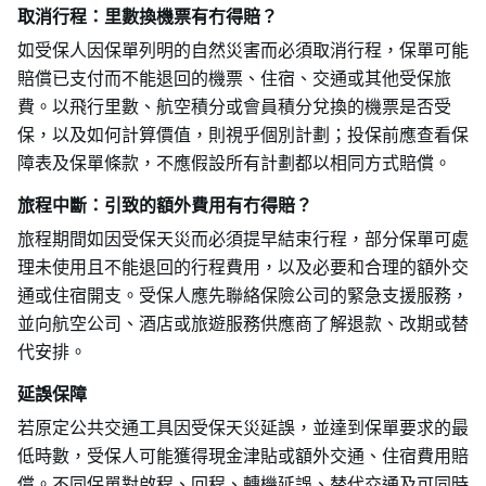
取消行程：里數換機票有冇得賠？
如受保人因保單列明的自然災害而必須取消行程，保單可能
賠償已支付而不能退回的機票、住宿、交通或其他受保旅
費。以飛行里數、航空積分或會員積分兌換的機票是否受
保，以及如何計算價值，則視乎個別計劃；投保前應查看保
障表及保單條款，不應假設所有計劃都以相同方式賠償。
旅程中斷：引致的額外費用有冇得賠？
旅程期間如因受保天災而必須提早結束行程，部分保單可處
理未使用且不能退回的行程費用，以及必要和合理的額外交
通或住宿開支。受保人應先聯絡保險公司的緊急支援服務，
並向航空公司、酒店或旅遊服務供應商了解退款、改期或替
代安排。
延誤保障
若原定公共交通工具因受保天災延誤，並達到保單要求的最
低時數，受保人可能獲得現金津貼或額外交通、住宿費用賠
償。不同保單對啟程、回程、轉機延誤、替代交通及可同時