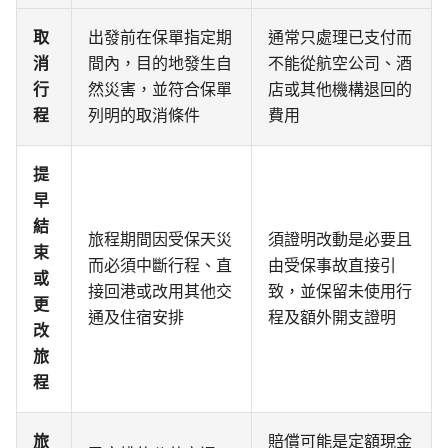
取
出發前在保單指定期
通常只處理已支付而
消
間內，目的地發生自
不能從航空公司、酒
行
然災害，並符合保單
店或其他機構退回的
程
列明的取消條件
費用
提
早
結
旅程期間因受保天災
須證明改動是必要且
束
而必須中斷行程、直
由受保事故直接引
或
接回港或改用其他交
致，並保留未使用行
更
通及住宿安排
程及額外開支證明
改
旅
程
旅
賠償可能是定額現金