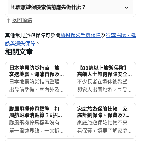

地震旅遊保險索償前應先做什麼？
返回頂端
其他常見旅遊保障可參閱
旅遊保險手機保障
及
行李損壞、延
誤與遺失保障
。
相關文章
日本地震防災指南｜旅
【80歲以上旅遊保險】
客遇地震、海嘯自保及
高齡人士如何保障安全
求助方法
出行？
日本地震防災指南整理
不少長者在退休後希望
出發前準備、室內外及
與家人出國旅遊，享受
交通工具上的自保方
人生第二春。不過，年
法、海嘯避難原則、官
過80歲後，身體機能及
颱風飛機停飛標準｜打
家庭旅遊保險比較｜家
方防災資訊、緊急求助
健康狀況變化較大，一
風航班取消點算？5招應
庭計劃保障、保費及7大
對+旅保保障
投保注意事項
電話、家庭旅客注意事
颱風飛機停飛標準沒有
旦旅途中出現突發情
家庭旅遊保險比較不只
項與旅遊保險重點，方
單一風速界線，一文拆
況，應變及支援尤為重
看保費，還要了解家庭
便香港旅客按不同情況
解側風、八號風球航班
要。因此，選擇一份合
計劃與個人旅保的分