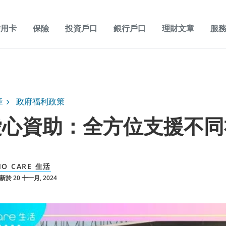
信用卡
保險
投資戶口
銀行戶口
理財文章
服
章
政府福利政策
愛心資助：全方位支援不同
O CARE 生活
於 20 十一月, 2024