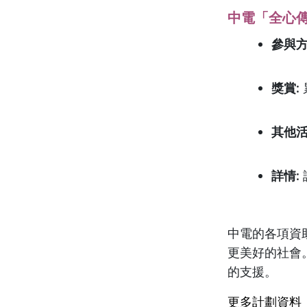
中電「全心
參與
獎賞
:
其他
詳情
:
中電的各項資
更美好的社會
的支援。
更多計劃資料