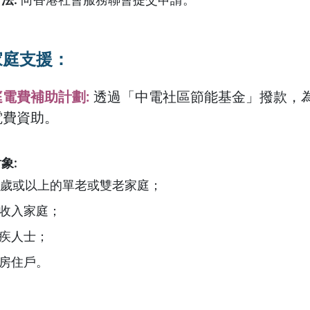
家庭支援：
庭電費補助計劃
:
透過「中電社區節能基金」撥款，
電費資助。
對象
:
5歲或以上的單老或雙老家庭；
收入家庭；
疾人士；
房住戶。