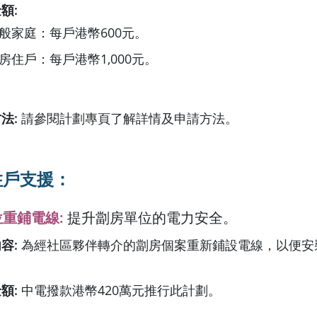
金額
:
般家庭：每戶港幣600元。
房住戶：每戶港幣1,000元。
方法
:
請參閱計劃專頁了解詳情及申請方法。
住戶支援：
位重鋪電線
:
提升劏房單位的電力安全。
內容
:
為經社區夥伴轉介的劏房個案重新鋪設電線，以便安
金額
:
中電撥款港幣420萬元推行此計劃。