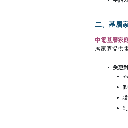
二、基層
中電基層家
層家庭提供
受惠
6
低
殘
劏