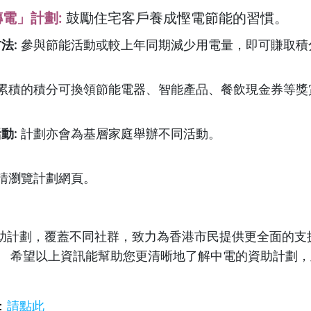
傳電」計劃
:
鼓勵住宅客戶養成慳電節能的習慣。
方法
:
參與節能活動或較上年同期減少用電量，即可賺取積
累積的積分可換領節能電器、智能產品、餐飲現金券等獎
活動
:
計劃亦會為基層家庭舉辦不同活動。
請瀏覽計劃網頁。
助計劃，覆蓋不同社群，致力為香港市民提供更全面的支
。 希望以上資訊能幫助您更清晰地了解中電的資助計劃
：
請點此