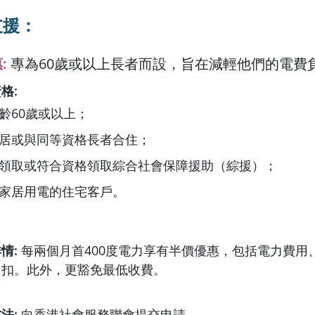
支援：
惠
:
專為60歲或以上長者而設，旨在減輕他們的電費
資格
:
齡60歲或以上；
居或與同等資格長者合住；
領取或符合資格領取綜合社會保障援助（綜援）；
家居用電的住宅客戶。
詳情
:
每兩個月首400度電力享有半價優惠，包括電力費用
回扣。此外，更豁免最低收費。
方法
:
向香港社會服務聯會提交申請。