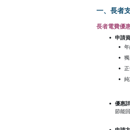
一、長者
長者電費優
申請
年
獨
正
純
優惠
節能
申請