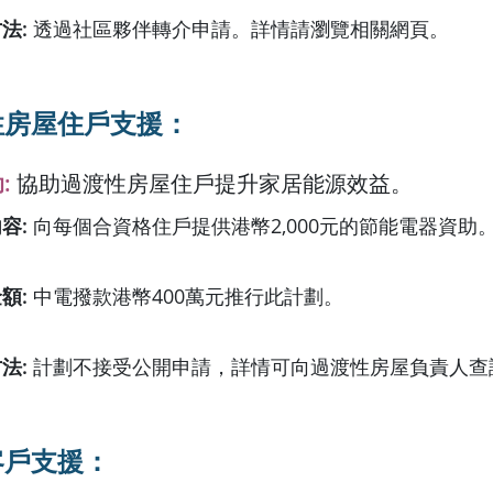
方法
:
透過社區夥伴轉介申請。詳情請瀏覽相關網頁。
性房屋住戶支援：
助
:
協助過渡性房屋住戶提升家居能源效益。
內容
:
向每個合資格住戶提供港幣2,000元的節能電器資助
金額
:
中電撥款港幣400萬元推行此計劃。
方法
:
計劃不接受公開申請，詳情可向過渡性房屋負責人查
客戶支援：