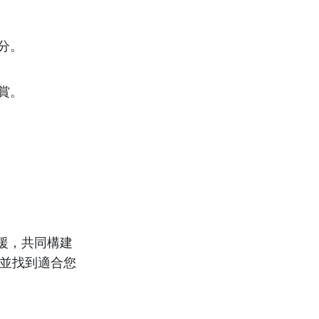
分。
賞。
援，共同構建
，並找到適合您