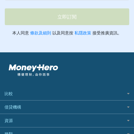
比較
私人貸款比較
借貸機構
稅季/稅務貸款
BEA 東亞銀行
資源
網上貸款
BOC 中國銀行
結餘轉戶(清卡數貸款)
如何申請個人貸款
種類