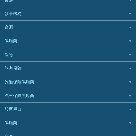
Cashing Pro 優尚信貸
銀行貸款
如何管理個人貸款
CCB(Asia) 中國建設銀行 (亞洲)
網購優惠
發卡機構
財務公司貸款
個人貸款有用資訊
Citibank 花旗銀行
精選外幣網購信用卡
免入息貸款
清卡數貸款教學
Citibank花旗銀行
資源
CNCBI 信銀國際
尊尚信用卡
免TU貸款
循環貸款教學
AE美國運通
CreFIT 維信
公司信用卡
Black Friday優惠
供應商
急借錢
個人化貸款產品推介 🔥全新
DBS星展銀行
DBS 星展銀行
電子錢包信用卡
淘寶付款方式
業主貸款
債務重組一覽
HSBC滙豐銀行
八達通自動增值信用卡
保險
DSB 大新銀行
日本遊信用卡攻略
一田購物優惠日
汽車貸款
供樓利息扣稅
Mox
Fubon 富邦銀行
韓國遊信用卡攻略
SOGO感謝祭
旅遊保險
緊急貸款比較
旅遊保險
最佳貸款app
信銀國際
HK Finance 香港信貸
台灣遊信用卡攻略
HKTVmall優惠碼
汽車保險
最佳小額貸款比較
大新銀行
日本旅遊保險及資訊
HSBC 滙豐銀行貸款
旅遊保險供應商
機場貴賓室信用卡
交稅優惠
家居保險
易批必批貸款
恒生銀行
泰國旅遊保險及資訊
K Cash 貸款
Visa信用卡
酒店優惠碼
家傭保險
AXA 安盛
24小時貸款
汽車保險供應商
Standard Chartered渣打銀行
台灣旅遊保險及資訊
Mox 銀行
萬事達卡
機票優惠碼
寵物保險
AIG 美亞
最佳循環貸款
安信EarnMORE
韓國旅遊保險及資訊
大新汽車保險
National Resources 中潤物業按揭
銀聯信用卡
股票戶口
定期人壽保險
Allianz 安聯
AEON
歐洲旅遊保險及資訊
中銀汽車保險
OCBC 華僑銀行
高獎賞信用卡推薦
危疾保險
Allied World 世聯
富途證券
東亞銀行
供應商
越南旅遊保險及資訊
Allianz安聯汽車保險
PrimeCredit 安信信貸
酒店信用卡
年金資訊
Avo
IB盈透證券
SIM
澳洲旅遊保險及資訊
bolttech保障汽車保險
Promise 邦民日本財務
富途牛牛好唔好？