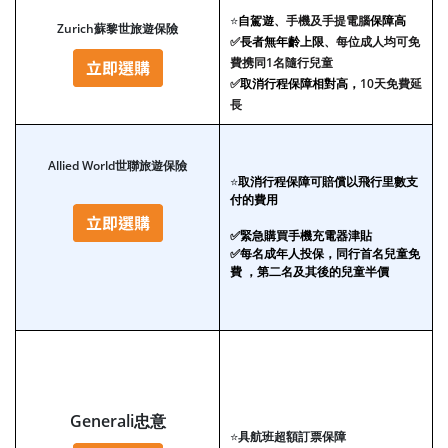
⭐
自駕遊
、手機及手提電腦
保障高
Zurich蘇黎世旅遊保險
✅
長者無年齡上限
、每位成人均可免
費携同1名隨行兒童
✅
取消行程保障相對高，
10天免費延
長
Allied World世聯旅遊保險
⭐
取消行程保障可賠償以飛行里數支
付的費用
✅緊急購買手機充電器津貼
✅每名成年人投保，同行首名兒童免
費 ，第二名及其後的兒童半價
Generali忠意
⭐
具航班超額訂票保障