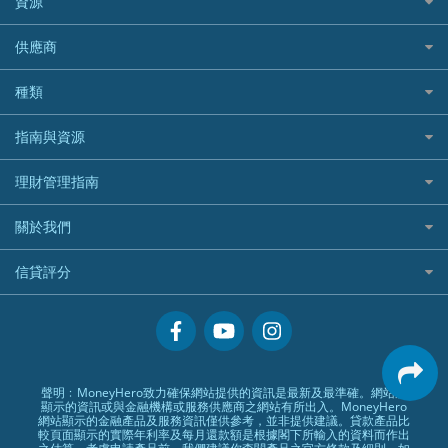
資源
樓宇火險
中國銀行
老虎證券
Airwallex信用卡
長者嘆世界
Zurich蘇黎世汽車保險
Rabbit Credit月兔信貸
Webull微牛證券好唔好？
Bolttech 保特
uSMART 盈立證券
股票戶口開戶
供應商
家庭親子遊
QBE昆士蘭汽車保險
Standard Chartered 渣打銀行
Longbridge長橋證券好唔好？
Blue Cross 藍十字
華盛証券
證券行邊間好？
全年周圍飛
平安汽車保險
UA 亞洲聯合財務
老虎證券好唔好？
銀行戶口比較
種類
中國平安
長橋證券
港股5隻高息ETF精選
手機邊份好
WeLab Bank
華盛証券好唔好？
尊尚銀行戶口
大新銀行
WeBull微牛證券
什麼是ETF？
定期存款
自駕遊比較
指南與資源
WeLend 貸款
漲樂全球通好唔好？
Citi Plus
Generali 忠意
漲樂全球通｜華泰國際
香港30大高息股排行
港元定存
相機有得保
X Wallet 貸款
IB盈透證券好唔好？
中信銀行inMotion
理財資訊
HSBC滙豐銀行
理財管理指南
OSL
黃金ETF懶人包
人民幣定存
專為孕婦設計的最佳旅遊保險
ZA Bank
盈立證券 uSMART 好唔好？
Airwallex銀行
識慳識賺
MSIG 三井住友
StashAway
最值得注意的比特幣ETF
美元定存
常用相關詞彙
最佳滑雪旅遊保險
關於我們
Stashaway好唔好？
債務管理
Prudential 保誠
Syfe
選股策略：五步調查攻略
英鎊定存
MoneyHero電子報
最適合BB的旅遊保險
Hashkey好唔好？
投資理財
服務承諾
QBE 昆士蘭
信貸評分
澳元定存
所有合作銀行或機構
Syfe好唔好？
置業安居
網上支援
Starr
信貸評分指南
人生保障
精選產品
Zurich 蘇黎世
精明旅遊
換領現金券流程
創業求職
常見問題
聲明﹕MoneyHero致力確保網站提供的資訊是最新及最準確。網站所
顯示的資訊或與金融機構或服務供應商之網站有所出入。MoneyHero
專欄文章
條款及細則
網站顯示的金融產品及服務資訊僅供參考，並非提供建議。貸款產品比
較頁面顯示的實際年利率及每月還款額是根據閣下所輸入的資料而作出
編輯守則