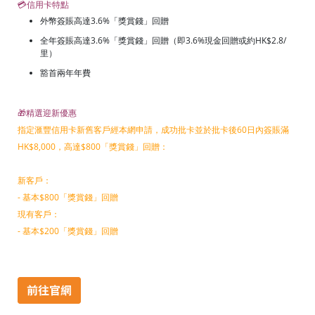
💳信用卡特點
外幣簽賬高達3.6%「獎賞錢」回贈
全年簽賬高達3.6%「獎賞錢」回贈（即3.6%現金回贈或約HK$2.8/
里）
豁首兩年年費
🎁精選迎新優惠
指定滙豐信用卡新舊客戶經本網申請，成功批卡並於批卡後60日內簽賬滿
HK$8,000，高達$800「獎賞錢」回贈：
新客戶：
- 基本$800「獎賞錢」回贈
現有客戶：
- 基本$200「獎賞錢」回贈