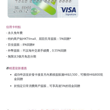
信用卡特點
- 永久免年費
- 特約商戶如HKTVmall、屈臣氏等簽賬：5%回贈*
- 百佳簽賬：8%回贈#
- 外幣簽賬：不設海外交易手續費，0.55%回贈
- 無限次3個月免息分期
🎁
精選迎新優惠
成功申請並於發卡後首月內累積簽賬滿HK$3,500，可獲得HK$800現
金回贈
於指定日常消費商戶簽賬，可享高達5%的現金回贈