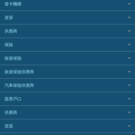
CCB(Asia) 中國建設銀行 (亞洲)
網購優惠
發卡機構
財務公司貸款
個人貸款有用資訊
Citibank 花旗銀行
精選外幣網購信用卡
免入息貸款
清卡數貸款教學
Citibank花旗銀行
資源
CNCBI 信銀國際
尊尚信用卡
免TU貸款
循環貸款教學
AE美國運通
CreFIT 維信
公司信用卡
Black Friday優惠
供應商
急借錢
個人化貸款產品推介 🔥全新
DBS星展銀行
DBS 星展銀行
電子錢包信用卡
淘寶付款方式
業主貸款
債務重組一覽
HSBC滙豐銀行
八達通自動增值信用卡
保險
DSB 大新銀行
日本遊信用卡攻略
一田購物優惠日
汽車貸款
供樓利息扣稅
Mox
Fubon 富邦銀行
韓國遊信用卡攻略
SOGO感謝祭
旅遊保險
緊急貸款比較
旅遊保險
最佳貸款app
信銀國際
HK Finance 香港信貸
台灣遊信用卡攻略
HKTVmall優惠碼
汽車保險
最佳小額貸款比較
大新銀行
日本旅遊保險及資訊
HSBC 滙豐銀行貸款
旅遊保險供應商
機場貴賓室信用卡
交稅優惠
家居保險
易批必批貸款
恒生銀行
泰國旅遊保險及資訊
K Cash 貸款
Visa信用卡
酒店優惠碼
家傭保險
AXA 安盛
24小時貸款
汽車保險供應商
Standard Chartered渣打銀行
台灣旅遊保險及資訊
Mox 銀行
萬事達卡
機票優惠碼
寵物保險
AIG 美亞
最佳循環貸款
安信EarnMORE
韓國旅遊保險及資訊
大新汽車保險
National Resources 中潤物業按揭
銀聯信用卡
股票戶口
定期人壽保險
Allianz 安聯
AEON
歐洲旅遊保險及資訊
中銀汽車保險
OCBC 華僑銀行
高獎賞信用卡推薦
危疾保險
Allied World 世聯
富途證券
東亞銀行
供應商
越南旅遊保險及資訊
Allianz安聯汽車保險
PrimeCredit 安信信貸
酒店信用卡
年金資訊
Avo
IB盈透證券
SIM
澳洲旅遊保險及資訊
bolttech保障汽車保險
Promise 邦民日本財務
富途牛牛好唔好？
資源
樓宇火險
中國銀行
老虎證券
Airwallex信用卡
長者嘆世界
Zurich蘇黎世汽車保險
Rabbit Credit月兔信貸
Webull微牛證券好唔好？