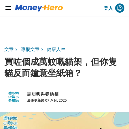
menu
登入
文章
專欄文章
健康人生
買咗個成萬蚊嘅貓架，但你隻
貓反而鐘意坐紙箱？
志明狗與春嬌貓
最後更新於 07 八月, 2025