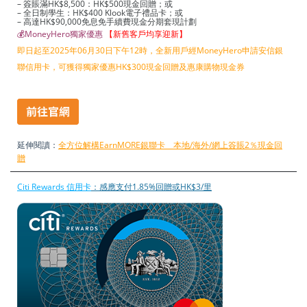
– 簽賬滿HK$8,500：HK$500現金回贈；或
– 全日制學生：HK$400 Klook電子禮品卡；或
– 高達HK$90,000免息免手續費現金分期套現計劃
💰MoneyHero獨家優惠
【新舊客戶均享迎新】
即日起至2025年06月30日下午12時，全新用戶經MoneyHero申請安信銀
聯信用卡，可獲得獨家優惠HK$300現金回贈及惠康購物現金券
延伸閱讀：
全方位解構EarnMORE銀聯卡 本地/海外/網上簽賬2％現金回
贈
Citi Rewards 信用卡
：感應支付1.85%回贈或HK$3/里