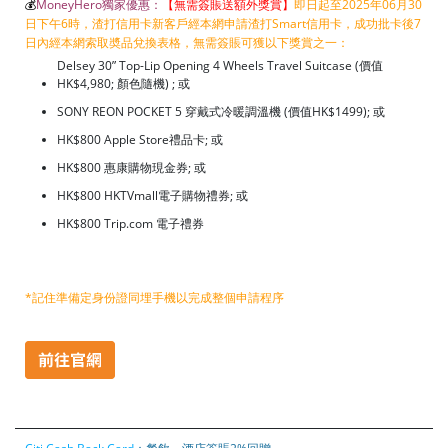
💰
MoneyHero獨家優惠：
【無需簽賬送額外獎賞】
即日起至2025年06月30
日下午6時，渣打信用卡新客戶經本網申請渣打Smart信用卡，成功批卡後7
日內經本網索取奬品兌換表格，無需簽賬可獲以下獎賞之一：
Delsey 30” Top-Lip Opening 4 Wheels Travel Suitcase (價值
HK$4,980; 顏色隨機) ; 或
SONY REON POCKET 5 穿戴式冷暖調溫機 (價值HK$1499); 或
HK$800 Apple Store禮品卡; 或
HK$800 惠康購物現金券; 或
HK$800 HKTVmall電子購物禮券; 或
HK$800 Trip.com 電子禮券
*記住準備定身份證同埋手機以完成整個申請程序