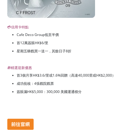
💳信用卡特點
Cafe Deco Group低至半價
首12萬簽賬HK$6/里
星期五睇戲買一送一，其餘日子8折
🎁精選迎新優惠
首3個月享HK$3.6/里或1.6%回贈（高達40,000里或HK$2,000）
成功批核：4張戲院戲票
簽賬滿HK$5,000：300,000 美國運通積分