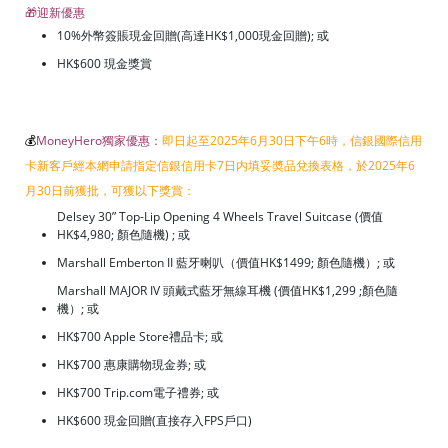
🎁迎新優惠
10%外幣簽賬現金回贈(高達HK$1,000現金回贈); 或
HK$600 現金獎賞
💰
MoneyHero獨家優惠：
即日起至2025年6月30日下午6時，信銀國際信用
卡新客戶經本網申請指定信銀信用卡7日内填妥奬品兌換表格，於2025年6
月30日前獲批，可獲以下獎賞：
Delsey 30” Top-Lip Opening 4 Wheels Travel Suitcase (價值
HK$4,980; 顏色隨機) ; 或
Marshall Emberton II 藍牙喇叭（價值HK$1499; 顏色隨機）; 或
Marshall MAJOR IV 頭戴式藍牙無線耳機 (價值HK$1,299 ;顏色隨
機）; 或
HK$700 Apple Store禮品卡; 或
HK$700 惠康購物現金券; 或
HK$700 Trip.com電子禮券; 或
HK$600 現金回贈(直接存入FPS戶口)