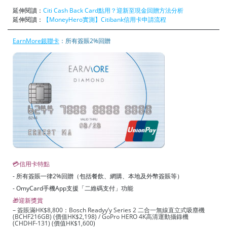
延伸閱讀：
Citi Cash Back Card點用？迎新至現金回贈方法分析
延伸閱讀：
【MoneyHero實測】Citibank信用卡申請流程
EarnMore銀聯卡
：所有簽賬2%回贈
💳信用卡特點
- 所有簽賬一律2%回贈（包括餐飲、網購、本地及外幣簽賬等）
- OmyCard手機App支援「二維碼支付」功能
🎁迎新獎賞
– 簽賬滿HK$8,800：Bosch Readyy’y Series 2 二合一無線直立式吸塵機
(BCHF216GB) (價值HK$2,198) / GoPro HERO 4K高清運動攝錄機
(CHDHF-131) (價值HK$1,600)