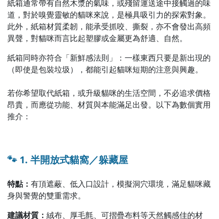
紙箱通常帶有自然木漿的氣味，或殘留運送途中接觸過的味
道，對於嗅覺靈敏的貓咪來說，是極具吸引力的探索對象。
此外，紙箱材質柔韌，能承受抓咬、撕裂，亦不會發出高頻
異聲，對貓咪而言比起塑膠或金屬更為舒適、自然。
紙箱同時亦符合「新鮮感法則」：一樣東西只要是新出現的
（即使是包裝垃圾），都能引起貓咪短期的注意與興趣。
若你希望取代紙箱，或升級貓咪的生活空間，不必追求價格
昂貴，而應從功能、材質與本能滿足出發。以下為數個實用
推介：
🐾 1. 半開放式貓窩／躲藏屋
特點：
有頂遮蔽、低入口設計，模擬洞穴環境，滿足貓咪藏
身與警覺的雙重需求。
建議材質：
絨布、厚毛氈、可摺疊布料等天然觸感佳的材