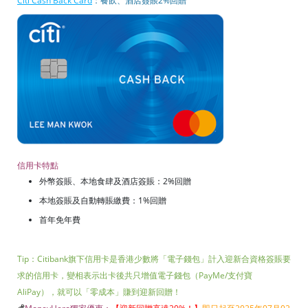
Citi Cash Back Card
：餐飲、酒店簽賬2%回贈
信用卡特點
外幣簽賬、本地食肆及酒店簽賬：2%回贈
本地簽賬及自動轉賬繳費：1%回贈
首年免年費
Tip：Citibank旗下信用卡是香港少數將「電子錢包」計入迎新合資格簽賬要
求的信用卡，變相表示出卡後共只增值電子錢包（PayMe/支付寶
AliPay），就可以「零成本」賺到迎新回贈！