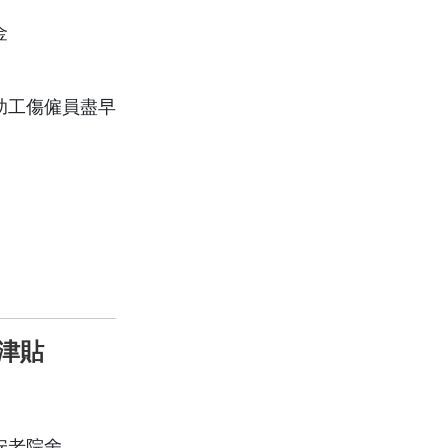
金
助工傷僱員盡早
津貼
安老院舍