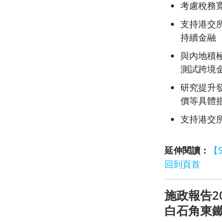
考慮稅務
支持港交
持續金融
與內地積
測試跨境
研究提升
價等具體
支持港交
延伸閱讀：
【
回到頁首
施政報告2
白石角東