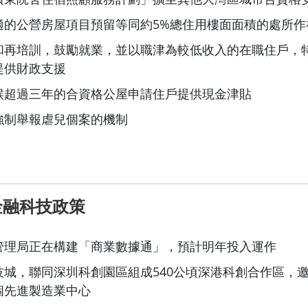
適的公營房屋項目預留等同約5%總住用樓面面積的處所作
和再培訓，鼓勵就業，並以職津為較低收入的在職住戶，
提供財政支援
候超過三年的合資格公屋申請住戶提供現金津貼
強制舉報虐兒個案的機制
金融科技政策
管理局正在構建「商業數據通」，預計明年投入運作
技城，聯同深圳科創園區組成540公頃深港科創合作區，
個先進製造業中心