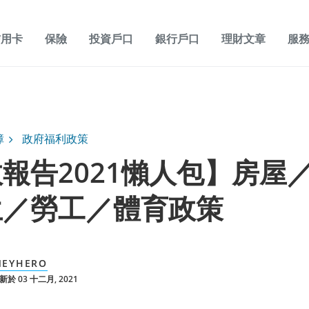
信用卡
保險
投資戶口
銀行戶口
理財文章
服
障
政府福利政策
報告2021懶人包】房屋
生／勞工／體育政策
EYHERO
於 03 十二月, 2021