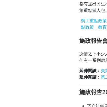
都有提出民生
策重點懶人包
勞工重點政策
點政策
｜
教育
施政報告
疫情之下不少
但有一系列房
延伸閱讀：
失
延伸閱讀：
第
施政報告2
下立法年