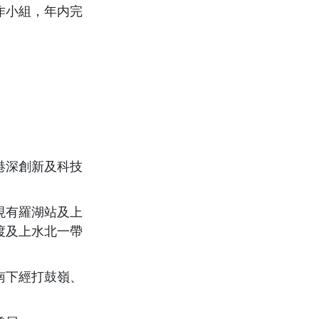
作小組，年内完
港深創新及科技
現有羅湖站及上
渡及上水北一帶
南下經打鼓嶺、