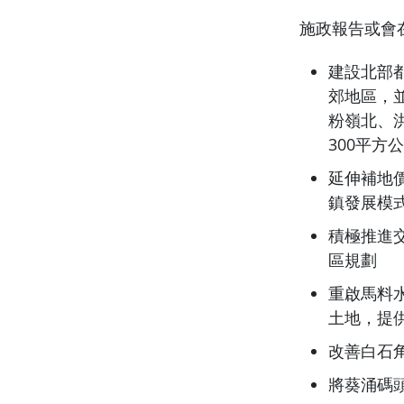
施政報告或會
建設北部
郊地區，
粉嶺北、
300平方
延伸補地
鎮發展模
積極推進交
區規劃
重啟馬料
土地，提
改善白石
將葵涌碼