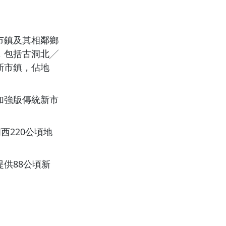
市鎮及其相鄰鄉
，包括古洞北╱
新市鎮，佔地
加強版傳統新市
西220公頃地
供88公頃新