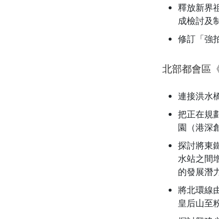
釋放新界
成檢討及
修訂「強
北部都會區
連接洪水
把正在規
園（港深
探討將東
水站之間
的發展潛
將北環線
皇后山至