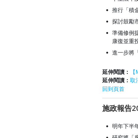
推行「積
探討鼓勵
準備修例
康復並重
進一步將「
延伸閱讀：
【
延伸閱讀：
取
回到頁首
施政報告2
明年下半
研究將「