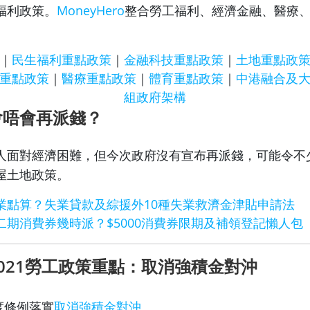
福利政策。
MoneyHero
整合勞工福利、經濟金融、醫療
。
｜
民生福利重點政策
｜
金融科技重點政策
｜
土地重點政
重點政策
｜
醫療重點政策
｜
體育重點政策
｜
中港融合及
組政府架構
會唔會再派錢？
人面對經濟困難，但今次政府沒有宣布再派錢，可能令不
屋土地政策。
業點算？失業貸款及綜援外10種失業救濟金津貼申請法
二期消費券幾時派？$5000消費券限期及補領登記懶人包
021勞工政策重點：取消強積金對沖
度修例落實
取消強積金對沖