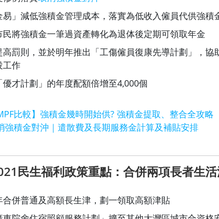
金易」減低強積金管理成本，落實為低收入僱員代供強積
市民將強積金一筆過資產轉化為退体後定期可領取年金
提高罰則，並於明年推出「工傷僱員復康先導計劃」，協
投工作
優才計劃」的年度配額倍增至4,000個
MPF比較】強積金幾時開始供? 強積金提取、整合全攻略
消強積金對沖｜遣散費及長期服務金計算及補貼安排
021民生福利政策重點：合併兩項長者生活
年合併普通及高額長生津，劃一領取高額津貼
廣東院舍住宿照顧服務計劃」擴至其他大灣區城市合資格