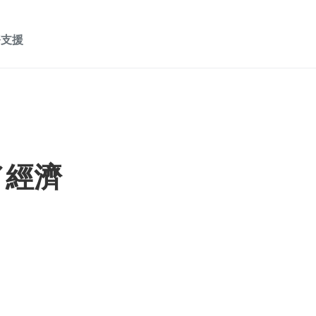
務支援
／經濟