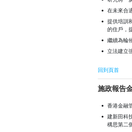
在未來合
提供培訓
的住戶，
繼續為輪
立法建立
回到頁首
施政報告
香港金融
建新田科
構思第二