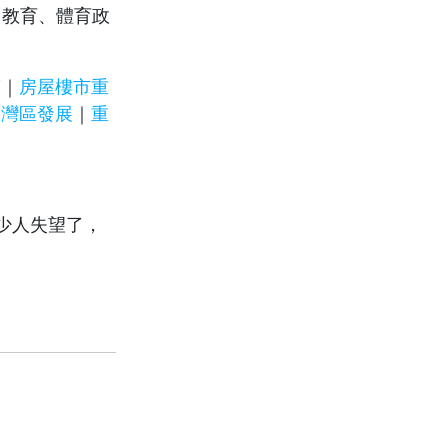
、教育、體育政
策
｜
房屋樓市重
大灣區發展
｜
重
少人失望了，