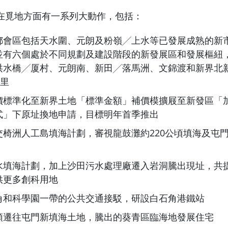
在覓地方面有一系列大動作，包括：
都會區包括天水圍、元朗及粉嶺╱上水等已發展成熟的新
並有六個處於不同規劃及建設階段的新發展區和發展樞紐
洪水橋╱厦村、元朗南、新田╱落馬洲、文錦渡和新界北
公里
價標準化至新界土地「標準金額」補價模擴屐至新發區「
式」下原址換地申請，目標明年首季推出
椅洲人工島填海計劃，審視龍鼓灘約220公頃填海及屯門
水填海計劃，加上沙田污水處理廠遷入岩洞騰出現址，共提
供更多創科用地
角和科學園一帶的公共交通接駁，研設白石角港鐵站
頭遷往屯門新填海土地，騰出的葵青區臨海地發展住宅