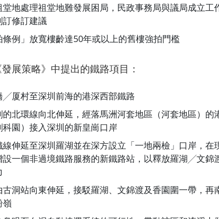
祖堂地處理祖堂地難發展困局，民政事務局與議局成立工
制訂修訂建議
拍條例」放寬樓齡達50年或以上的舊樓強拍門檻
《發展策略》中提出的鐵路項目：
橋╱厦村至深圳前海的港深西部鐵路
劃的北環線向北伸延，經落馬洲河套地區（河套地區）的
創科園）接入深圳的新皇崗口岸
鐵線伸延至深圳羅湖並在深方設立「一地兩檢」口岸，在
增設一個非過境鐵路服務的新鐵路站，以釋放羅湖╱文錦
力
由古洞站向東伸延，接駁羅湖、文錦渡及香園圍一帶，再
粉嶺