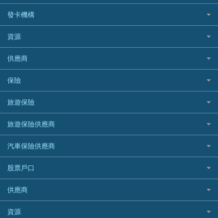
銀行貸款
如何管理個人貸款
CCB(Asia) 中國建設銀行 (亞洲)
網購優惠
發卡機構
財務公司貸款
個人貸款有用資訊
Citibank 花旗銀行
精選外幣網購信用卡
免入息貸款
清卡數貸款教學
Citibank花旗銀行
資源
CNCBI 信銀國際
尊尚信用卡
免TU貸款
循環貸款教學
AE美國運通
CreFIT 維信
公司信用卡
Black Friday優惠
供應商
急借錢
個人化貸款產品推介 🔥全新
DBS星展銀行
DBS 星展銀行
電子錢包信用卡
淘寶付款方式
業主貸款
債務重組一覽
HSBC滙豐銀行
八達通自動增值信用卡
保險
DSB 大新銀行
日本遊信用卡攻略
一田購物優惠日
汽車貸款
供樓利息扣稅
Mox
Fubon 富邦銀行
韓國遊信用卡攻略
SOGO感謝祭
旅遊保險
緊急貸款比較
旅遊保險
最佳貸款app
信銀國際
HK Finance 香港信貸
台灣遊信用卡攻略
HKTVmall優惠碼
汽車保險
最佳小額貸款比較
大新銀行
日本旅遊保險及資訊
HSBC 滙豐銀行貸款
旅遊保險供應商
機場貴賓室信用卡
交稅優惠
家居保險
易批必批貸款
恒生銀行
泰國旅遊保險及資訊
K Cash 貸款
Visa信用卡
酒店優惠碼
家傭保險
AXA 安盛
24小時貸款
汽車保險供應商
Standard Chartered渣打銀行
台灣旅遊保險及資訊
Mox 銀行
萬事達卡
機票優惠碼
寵物保險
AIG 美亞
最佳循環貸款
安信EarnMORE
韓國旅遊保險及資訊
大新汽車保險
National Resources 中潤物業按揭
銀聯信用卡
股票戶口
定期人壽保險
Allianz 安聯
AEON
歐洲旅遊保險及資訊
中銀汽車保險
OCBC 華僑銀行
高獎賞信用卡推薦
危疾保險
Allied World 世聯
富途證券
東亞銀行
供應商
越南旅遊保險及資訊
Allianz安聯汽車保險
PrimeCredit 安信信貸
酒店信用卡
年金資訊
Avo
IB盈透證券
SIM
澳洲旅遊保險及資訊
bolttech保障汽車保險
Promise 邦民日本財務
富途牛牛好唔好？
資源
樓宇火險
中國銀行
老虎證券
Airwallex信用卡