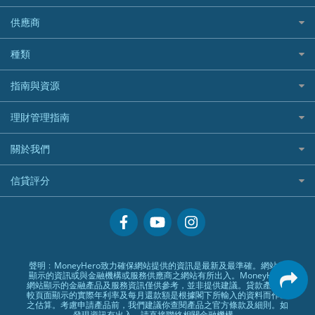
長者嘆世界
Zurich蘇黎世汽車保險
Rabbit Credit月兔信貸
Webull微牛證券好唔好？
Bolttech 保特
uSMART 盈立證券
股票戶口開戶
供應商
家庭親子遊
QBE昆士蘭汽車保險
Standard Chartered 渣打銀行
Longbridge長橋證券好唔好？
Blue Cross 藍十字
華盛証券
證券行邊間好？
全年周圍飛
平安汽車保險
UA 亞洲聯合財務
老虎證券好唔好？
銀行戶口比較
種類
中國平安
長橋證券
港股5隻高息ETF精選
手機邊份好
WeLab Bank
華盛証券好唔好？
尊尚銀行戶口
大新銀行
WeBull微牛證券
什麼是ETF？
定期存款
自駕遊比較
指南與資源
WeLend 貸款
漲樂全球通好唔好？
Citi Plus
Generali 忠意
漲樂全球通｜華泰國際
香港30大高息股排行
港元定存
相機有得保
X Wallet 貸款
IB盈透證券好唔好？
中信銀行inMotion
理財資訊
HSBC滙豐銀行
理財管理指南
OSL
黃金ETF懶人包
人民幣定存
專為孕婦設計的最佳旅遊保險
ZA Bank
盈立證券 uSMART 好唔好？
Airwallex銀行
識慳識賺
MSIG 三井住友
StashAway
最值得注意的比特幣ETF
美元定存
常用相關詞彙
最佳滑雪旅遊保險
關於我們
Stashaway好唔好？
債務管理
Prudential 保誠
Syfe
選股策略：五步調查攻略
英鎊定存
MoneyHero電子報
最適合BB的旅遊保險
Hashkey好唔好？
投資理財
服務承諾
QBE 昆士蘭
信貸評分
澳元定存
所有合作銀行或機構
Syfe好唔好？
置業安居
網上支援
Starr
信貸評分指南
人生保障
精選產品
Zurich 蘇黎世
精明旅遊
換領現金券流程
創業求職
常見問題
聲明﹕MoneyHero致力確保網站提供的資訊是最新及最準確。網站所
顯示的資訊或與金融機構或服務供應商之網站有所出入。MoneyHero
專欄文章
條款及細則
網站顯示的金融產品及服務資訊僅供參考，並非提供建議。貸款產品比
較頁面顯示的實際年利率及每月還款額是根據閣下所輸入的資料而作出
編輯守則
之估算。考慮申請產品前，我們建議你查閱產品之官方條款及細則。如
發現資訊有出入，請直接聯絡相關金融機構。