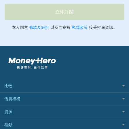
比較
私人貸款比較
借貸機構
稅季/稅務貸款
BEA 東亞銀行
資源
網上貸款
BOC 中國銀行
結餘轉戶(清卡數貸款)
如何申請個人貸款
種類
Cashing Pro 優尚信貸