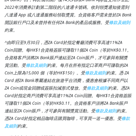
2022年消費券計劃第二階段的八達通卡號碼。收到領獎通知後需到
八達通 App 或八達通服務站領取獎賞。合資格客戶需未曾於ZA Bank
開設銀行戶口及未曾持有任何ZA Bank的產品或服務。受
條款及細則
約束。
^由即日至9月30日，憑ZA Card於指定餐廳消費可享高達11%ZA
Coin回贈。每HK$1合資格簽賬可賺取11個ZA Coin（等於HK$0.11。
合資格客戶須將ZA Bank賬戶連結至ZA Coin賬戶，才可參與有關獎
賞活動。受
條款及細則
約束。每月在所有指定口罩商戶可賺取的ZA
Coin上限為15,000 個（等於HK$150）。受
條款及細則
約束。憑 ZA
Card 經ZA Bank專屬連結在旅遊平台消費，優惠會根據不同商戶以
ZA Coin或現金回贈或簽賬扣減形式發放。受
條款及細則
約束。憑ZA
Card於指定商戶消費可享高達11%ZA Coin回贈。每HK$1合資格簽賬
可賺取11個ZA Coin（等於HK$0.11。合資格客戶須將ZA Bank賬戶
連結至ZA Coin賬戶，才可參與有關獎賞活動。受
條款及細則
約束。
憑ZA Card於指定精品咖啡店購買咖啡，可享買一送一優惠。受
條款
及細則
約束。