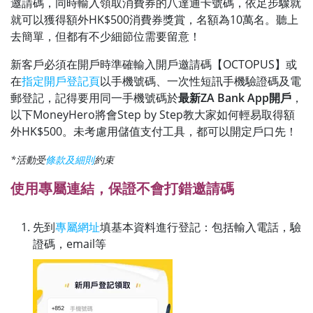
邀請碼，同時輸入領取消費券的八達通卡號碼，依足步驟就
就可以獲得額外HK$500消費券獎賞，名額為10萬名。聽上
去簡單，但都有不少細節位需要留意！
新客戶必須在開戶時準確輸入開戶邀請碼【OCTOPUS】或
在
指定開戶登記頁
以手機號碼、一次性短訊手機驗證碼及電
郵登記，記得要用同一手機號碼於
最新ZA Bank App開戶
，
以下MoneyHero將會Step by Step教大家如何輕易取得額
外HK$500。未考慮用儲值支付工具，都可以開定戶口先！
*活動受
條款及細則
約束
使用專屬連結，保證不會打錯邀請碼
先到
專屬網址
填基本資料進行登記：包括輸入電話，驗
證碼，email等