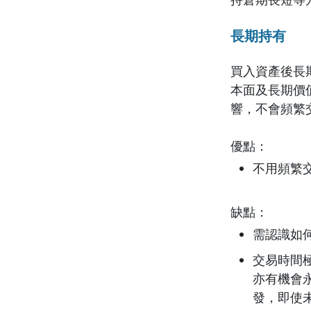
長期持有
買入資產後長
本面及長期價
響，不會頻繁
優點：
不用頻繁
缺點：
需認識如
交易時間
亦有機會
發，即使