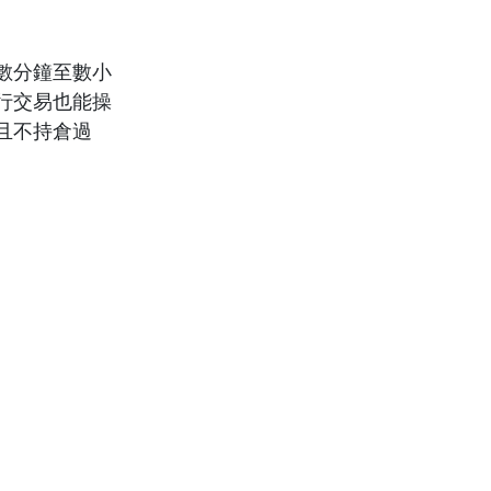
數分鐘至數小
行交易也能操
且不持倉過