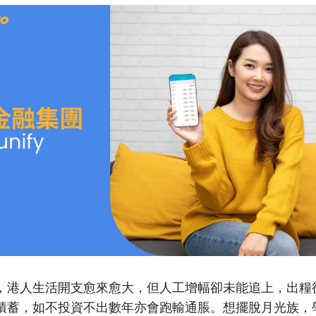
，港人生活開支愈來愈大，但人工增幅卻未能追上，出糧
積蓄，如不投資不出數年亦會跑輸通脹。想擺脫月光族，