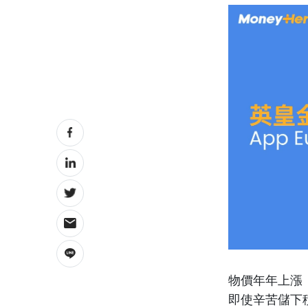
物價年年上漲
即使辛苦儲下