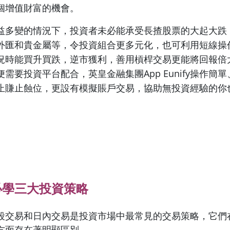
個增值財富的機會。
益多變的情況下，投資者未必能承受長揸股票的大起大跌
外匯和貴金屬等，令投資組合更多元化，也可利用短線操
況時能買升買跌，逆市獲利，善用槓桿交易更能將回報倍
需要投資平台配合，英皇金融集團App Eunify操作簡
止賺止蝕位，更設有模擬賬戶交易，協助無投資經驗的你
必學三大投資策略
段交易和日內交易是投資市場中最常見的交易策略，它們
方面存在著明顯區別。