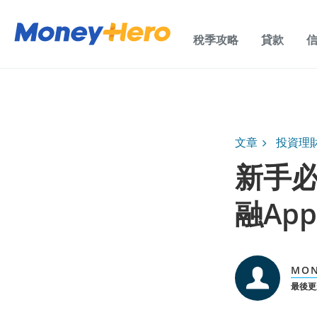
稅季攻略
貸款
文章
投資理
新手
融Ap
MO
最後更新