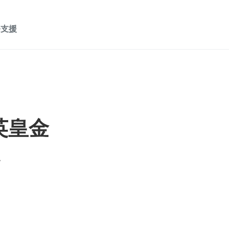
務支援
英皇金
況