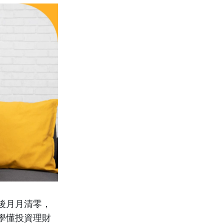
後月月清零，
學懂投資理財