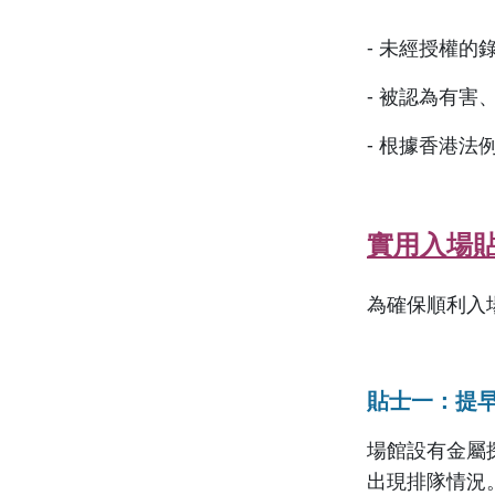
- 未經授權的
- 被認為有
- 根據香港法
實用入場
為確保順利入
貼士一：提
場館設有金屬
出現排隊情況。