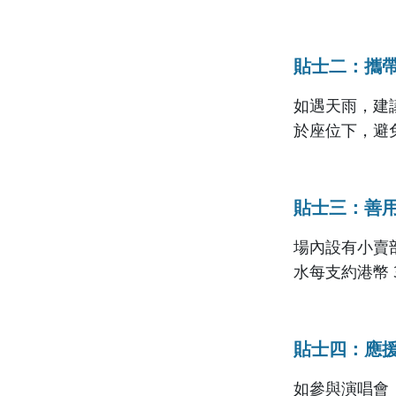
貼士二：攜
如遇天雨，建
於座位下，避
貼士三：善
場內設有小賣
水每支約港幣 
貼士四：應
如參與演唱會，應