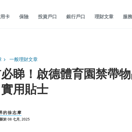
信用卡
保險
投資戶口
銀行戶口
理財文章
服
章
一般理財文章
前必睇！啟德體育園禁帶物
＋實用貼士
界的徐志摩
於 08 七月, 2025