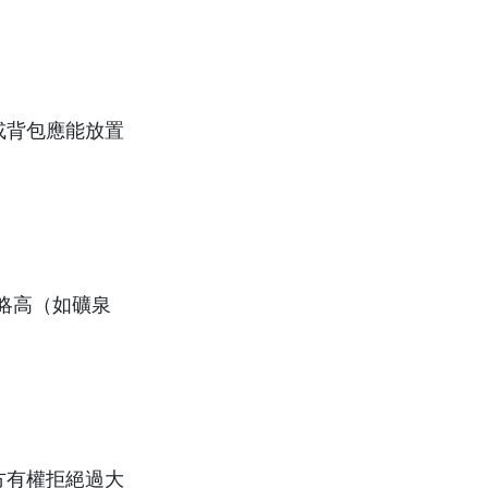
或背包應能放置
略高（如礦泉
場方有權拒絕過大