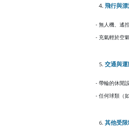
飛行與漂
- 無人機、遙
- 充氣輕於空
交通與運
- 帶輪的休
- 任何球類（
其他受限