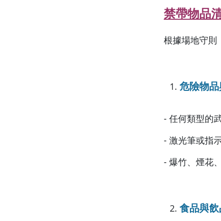
禁帶物品
根據場地守則
危險物品
- 任何類型的
- 激光筆或指
- 爆竹、煙花
食品與飲