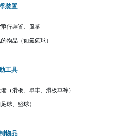
浮裝置
控飛行裝置、風箏
氣的物品（如氦氣球）
動工具
閒設備（滑板、單車、滑板車等）
如足球、籃球）
制物品