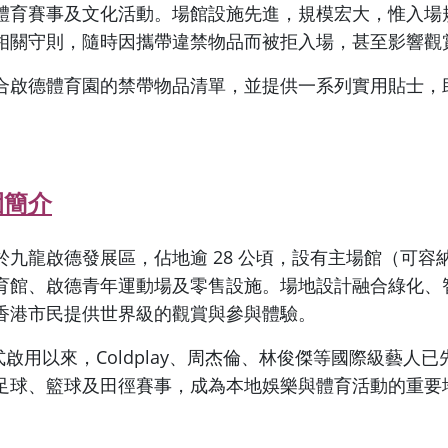
體育賽事及文化活動。場館設施先進，規模宏大，惟入場
相關守則，隨時因攜帶違禁物品而被拒入場，甚至影響觀
合啟德體育園的禁帶物品清單，並提供一系列實用貼士，
。
園簡介
九龍啟德發展區，佔地逾 28 公頃，設有主場館（可容納 5
育館、啟德青年運動場及零售設施。場地設計融合綠化、
香港市民提供世界級的觀賞與參與體驗。
年正式啟用以來，Coldplay、周杰倫、林俊傑等國際級藝人
足球、籃球及田徑賽事，成為本地娛樂與體育活動的重要