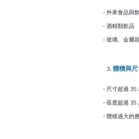
- 外來食品
- 酒精類飲品
- 玻璃、金
體積與尺
- 尺寸超過 3
- 長度超過 
- 體積過大的應援