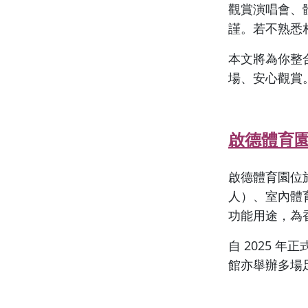
觀賞演唱會、
謹。若不熟悉
本文將為你整
場、安心觀賞
​​
啟德體育
啟德體育園位於
人）、室內體
功能用途，為
自 2025 
館亦舉辦多場