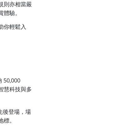
規則亦相當嚴
賞體驗。
助你輕鬆入
0,000
智慧科技與多
已先後登場，場
地標。