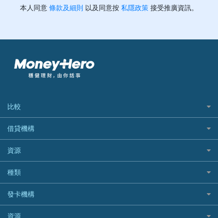
比較
私人貸款比較
借貸機構
稅季/稅務貸款
BEA 東亞銀行
資源
網上貸款
BOC 中國銀行
結餘轉戶(清卡數貸款)
如何申請個人貸款
種類
Cashing Pro 優尚信貸
銀行貸款
如何管理個人貸款
CCB(Asia) 中國建設銀行 (亞洲)
網購優惠
發卡機構
財務公司貸款
個人貸款有用資訊
Citibank 花旗銀行
精選外幣網購信用卡
免入息貸款
清卡數貸款教學
Citibank花旗銀行
資源