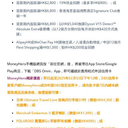
迎新期内簽賬滿HK$2,800：10%現金回贈（最多享HK$800）；或
迎新期内簽賬滿HK$6,800：香港海景嘉福洲際酒店Signature Club會
籍一年
迎新期内簽賬滿HK$6,800：以HK$5,040換購Dyson V15 Detect™
Absolute Extra吸塵機（以12個月分期付款每月供款HK$420方式換
購）
AlipayHK或WeChat Pay HK購物交易／八達通自動增值／申請12個月
Flexi Shopping滿HK$1,000：額外HK$200現金回贈
MoneyHero手機版網頁按「前往官網」後， 將被導往App Store/Google
Play商店，下載「DBS Omni」App，即可繼續於應用程式申請信用卡
MoneyHero獨家優惠：
即日起
至2025年02月03日下午12時
，DBS信用卡
新客戶經MoneyHero成功申請DBS指定信用卡， 成功批卡後7日內經本網
索取奬品兌換表格，無需簽賬可獲：
古幸 Ultimate Travel Line 前揭式行李箱31吋（價值HK$4,300；顏
色隨機）; 或
Marshall Emberton II 藍牙喇叭（價值HK$1,499）; 或
POLAROID 寶麗來Go 即影即有相機（價值HK$999）; 或