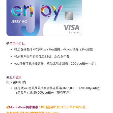
💳
信用卡特點
指定食肆包括KFC與Pizza Hut消費：4X yuu積分（2%回贈）
特約商戶全年折扣低至88折、永久免年費
yuu積分可兌換優惠券、禮品或現金回贈（200 yuu積分 = $1）
🎁
迎新優惠
出卡後60日内
綁定至yuu會員及累積合資格簽賬滿HK$6,000：120,000yuu積分
（新客戶）或
80,000yuu積分（現有客戶）
💰
MoneyHero獨家優惠：
即日起至01月31日下午11時59分，