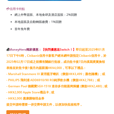
💳信用卡特點
網上外幣簽賬、本地食肆及酒店簽賬：2%回贈
本地簽賬及自動轉賬繳費：1%回贈
首年免年費
💰
MoneyHero獨家優惠：
【快閃優惠送Switch！
】
即日起至2025年01月
17日下午6時，Citibank信用卡新客戶經本網申請指定Citibank信用卡，於
2025年02月17日或之前獲有關銀行批核，成功批卡後7日內填寫奬賞換領
表格並於批卡後1個月內簽賬滿HK$4,000，可享以下禮品：
- Marshall Stanmore III 家用藍牙喇叭（價值HK$3,499；顏色隨機）; 或
- PHILIPS 飛利浦 ADD6910/90 RO純淨飲水機（價值HK$2,788）; 或
- German Pool 德國寶SGV-1518 迷你多功能蒸烤焗爐 (價值HK$2,480) ; 或
- HK$2,000 Apple Store禮品卡 ; 或
- HK$2,000 惠康購物現金券
提交申請時需要一併交齊申請文件，以便加快批核程序 。