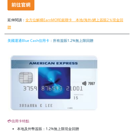
延伸閱讀：
全方位解構EarnMORE銀聯卡 本地/海外/網上簽賬2％現金回
贈
美國運通Blue Cash信用卡
：所有簽賬1.2%無上限回贈
💳信用卡特點
本地及外幣簽賬：1.2%無上限現金回贈