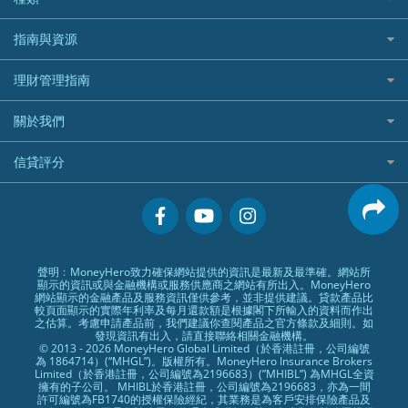
中國平安
長橋證券
港股5隻高息ETF精選
手機邊份好
WeLab Bank
華盛証券好唔好？
尊尚銀行戶口
大新銀行
WeBull微牛證券
什麼是ETF？
定期存款
自駕遊比較
指南與資源
WeLend 貸款
漲樂全球通好唔好？
Citi Plus
Generali 忠意
漲樂全球通｜華泰國際
香港30大高息股排行
港元定存
相機有得保
X Wallet 貸款
IB盈透證券好唔好？
中信銀行inMotion
理財資訊
HSBC滙豐銀行
理財管理指南
OSL
黃金ETF懶人包
人民幣定存
專為孕婦設計的最佳旅遊保險
ZA Bank
盈立證券 uSMART 好唔好？
Airwallex銀行
識慳識賺
MSIG 三井住友
StashAway
最值得注意的比特幣ETF
美元定存
常用相關詞彙
最佳滑雪旅遊保險
關於我們
Stashaway好唔好？
債務管理
Prudential 保誠
Syfe
選股策略：五步調查攻略
英鎊定存
MoneyHero電子報
最適合BB的旅遊保險
Hashkey好唔好？
投資理財
服務承諾
QBE 昆士蘭
信貸評分
澳元定存
所有合作銀行或機構
Syfe好唔好？
置業安居
網上支援
Starr
信貸評分指南
人生保障
精選產品
Zurich 蘇黎世
精明旅遊
換領現金券流程
創業求職
常見問題
聲明﹕MoneyHero致力確保網站提供的資訊是最新及最準確。網站所
顯示的資訊或與金融機構或服務供應商之網站有所出入。MoneyHero
專欄文章
條款及細則
網站顯示的金融產品及服務資訊僅供參考，並非提供建議。貸款產品比
較頁面顯示的實際年利率及每月還款額是根據閣下所輸入的資料而作出
編輯守則
之估算。考慮申請產品前，我們建議你查閱產品之官方條款及細則。如
發現資訊有出入，請直接聯絡相關金融機構。
廣告合作
© 2013 - 2026 MoneyHero Global Limited（於香港註冊，公司編號
為 1864714）(“MHGL”)。版權所有。MoneyHero Insurance Brokers
廣告政策
Limited（於香港註冊，公司編號為2196683）(”MHIBL”) 為MHGL全資
擁有的子公司。 MHIBL於香港註冊，公司編號為2196683，亦為一間
私隱政策
許可編號為FB1740的授權保險經紀，其業務是為客戶安排保險產品及