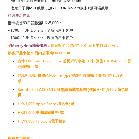
– MCL戲院睇戲送細爆谷＋網上訂票免手續費
– 指定日子買MCL戲票，加$1 +FUN Dollars換多1張同場戲票
精選迎新優惠
批卡後首60日簽賬滿HK$5,000：
– $700 +FUN Dollars（全新信用卡客戶）
– $300 +FUN Dollars（現有信用卡客戶）
💰
MoneyHero獨家優惠：
即日起至2025年1月31日下午11時59分，
新客戶批卡後30日内簽賬滿HK$1,000：
古幸 Ultimate Travel Line 前揭式行李箱31吋 (價值:HKD$4,300；顏
色隨機)
；
或
POLAROID 寶麗來Now+ i-Type 即影即有相機（價值HK$1,599)
；
或
Sennheiser ACCENTUM 無線頭戴式耳機 (價值HK$1,599；顏色隨
機 )
HK$1,000 Apple Store 禮品卡 ; 或
HK$1,000 惠康購物禮券; 或
HK$1,000 Trip.com電子禮券
現有客戶可享：