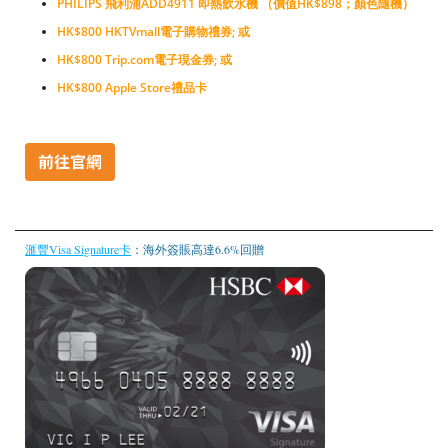
PHILIPS 飛利浦ADD4911 即熱飲水機 （價值HK$898；顏色隨機）
HK$800 HKTVmall電子購物禮券; 或
HK$800 Trip.com電子現金券; 或
HK$800 Apple Store禮品卡
滙豐Visa Signature卡
：海外簽賬高達6.6%回贈