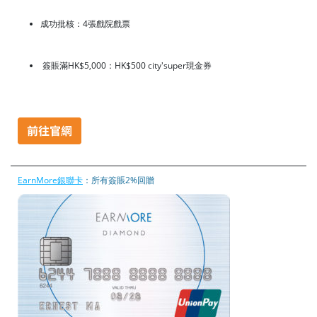
成功批核：4張戲院戲票
簽賬滿HK$5,000：HK$500 city'super現金券
EarnMore銀聯卡
：所有簽賬2%回贈