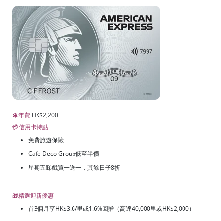
💲年費
HK$2,200
💳信用卡特點
免費旅遊保險
Cafe Deco Group低至半價
星期五睇戲買一送一，其餘日子8折
🎁精選迎新優惠
首3個月享HK$3.6/里或1.6%回贈（高達40,000里或HK$2,000）