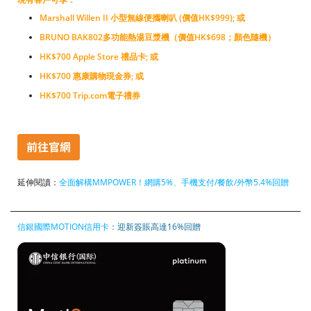
Marshall Willen II 小型無線便攜喇叭 (價值HK$999); 或
BRUNO BAK802多功能熱湯豆漿機（價值HK$698；顏色隨機）
HK$700 Apple Store 禮品卡; 或
HK$700 惠康購物現金券; 或
HK$700 Trip.com電子禮券
延伸閱讀：
全
面
解構MMPOWER！網購5%、手機支付/餐飲/外幣5.4%回贈
信銀國際MOTION信用卡
：迎新簽賬高達16%回贈