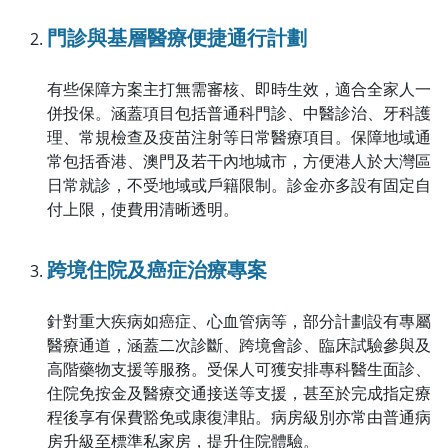
門診與基層醫療便捷通行計劃
有些保障方案主打無需審核、即時生效，適合全家人一
併投保。涵蓋項目包括普通科門診、中醫診治、牙科護
理、常規檢查及疫苗注射等日常醫療項目。保障地域通
常包括香港、澳門及若干內地城市，方便港人於大灣區
日常就診，不受地域或戶籍限制。診金亦多設有固定自
付上限，使費用清晰透明。
跨境住院及癌症治療專案
針對重大疾病如癌症、心血管病等，部分計劃設有專屬
醫療通道，涵蓋二次診斷、跨境會診、臨床試驗參與及
高階藥物支援等服務。受保人可獲安排專科醫生面診、
住院免按金及醫療交通接送等支援，甚至於完成指定療
程後享有保費豁免或康復津貼。病房級別亦常由普通病
房升級至標準私家房，提升住院體驗。