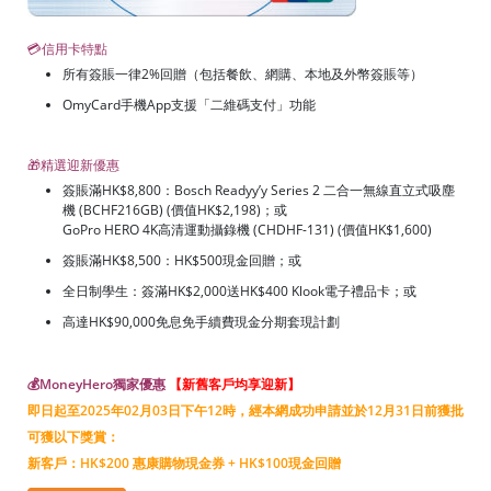
💳信用卡特點
所有簽賬一律2%回贈（包括餐飲、網購、本地及外幣簽賬等）
OmyCard手機App支援「二維碼支付」功能
🎁精選迎新優惠
簽賬滿HK$8,800：Bosch Readyy’y Series 2 二合一無線直立式吸塵
機 (BCHF216GB) (價值HK$2,198)；或
GoPro HERO 4K高清運動攝錄機 (CHDHF-131) (價值HK$1,600)
簽賬滿HK$8,500：HK$500現金回贈；或
全日制學生：簽滿HK$2,000送HK$400 Klook電子禮品卡；或
高達HK$90,000免息免手續費現金分期套現計劃
💰MoneyHero獨家優惠
【新舊客戶均享迎新】
即日起至2025年02月03日下午12時，經本網成功申請並於12月31日前獲批
可獲以下獎賞：
新客戶：HK$200 惠康購物現金券 + HK$100現金回贈