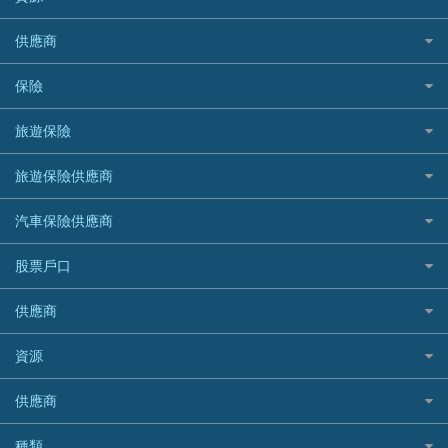
CNCBI 信銀國際
尊尚信用卡
免TU貸款
循環貸款教學
AE美國運通
CreFIT 維信
公司信用卡
Black Friday優惠
供應商
急借錢
個人化貸款產品推介 🔥全新
DBS星展銀行
DBS 星展銀行
電子錢包信用卡
淘寶付款方式
業主貸款
債務重組一覽
HSBC滙豐銀行
八達通自動增值信用卡
保險
DSB 大新銀行
日本遊信用卡攻略
一田購物優惠日
汽車貸款
供樓利息扣稅
Mox
Fubon 富邦銀行
韓國遊信用卡攻略
SOGO感謝祭
旅遊保險
緊急貸款比較
旅遊保險
最佳貸款app
信銀國際
HK Finance 香港信貸
台灣遊信用卡攻略
HKTVmall優惠碼
汽車保險
最佳小額貸款比較
大新銀行
日本旅遊保險及資訊
HSBC 滙豐銀行貸款
旅遊保險供應商
機場貴賓室信用卡
交稅優惠
家居保險
易批必批貸款
恒生銀行
泰國旅遊保險及資訊
K Cash 貸款
Visa信用卡
酒店優惠碼
家傭保險
AXA 安盛
24小時貸款
汽車保險供應商
Standard Chartered渣打銀行
台灣旅遊保險及資訊
Mox 銀行
萬事達卡
機票優惠碼
寵物保險
AIG 美亞
最佳循環貸款
安信EarnMORE
韓國旅遊保險及資訊
大新汽車保險
National Resources 中潤物業按揭
銀聯信用卡
股票戶口
定期人壽保險
Allianz 安聯
AEON
歐洲旅遊保險及資訊
中銀汽車保險
OCBC 華僑銀行
高獎賞信用卡推薦
危疾保險
Allied World 世聯
富途證券
東亞銀行
供應商
越南旅遊保險及資訊
Allianz安聯汽車保險
PrimeCredit 安信信貸
酒店信用卡
年金資訊
Avo
IB盈透證券
SIM
澳洲旅遊保險及資訊
bolttech保障汽車保險
Promise 邦民日本財務
富途牛牛好唔好？
資源
樓宇火險
中國銀行
老虎證券
Airwallex信用卡
長者嘆世界
Zurich蘇黎世汽車保險
Rabbit Credit月兔信貸
Webull微牛證券好唔好？
Bolttech 保特
uSMART 盈立證券
股票戶口開戶
供應商
家庭親子遊
QBE昆士蘭汽車保險
Standard Chartered 渣打銀行
Longbridge長橋證券好唔好？
Blue Cross 藍十字
華盛証券
證券行邊間好？
全年周圍飛
平安汽車保險
UA 亞洲聯合財務
老虎證券好唔好？
銀行戶口比較
種類