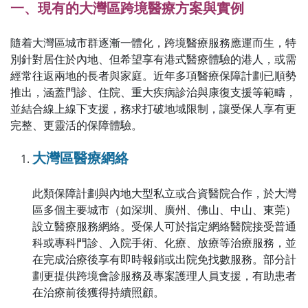
一、現有的大灣區跨境醫療方案與實例
隨着大灣區城市群逐漸一體化，跨境醫療服務應運而生，特
別針對居住於內地、但希望享有港式醫療體驗的港人，或需
經常往返兩地的長者與家庭。近年多項醫療保障計劃已順勢
推出，涵蓋門診、住院、重大疾病診治與康復支援等範疇，
並結合線上線下支援，務求打破地域限制，讓受保人享有更
完整、更靈活的保障體驗。
大灣區醫療網絡
此類保障計劃與內地大型私立或合資醫院合作，於大灣
區多個主要城市（如深圳、廣州、佛山、中山、東莞）
設立醫療服務網絡。受保人可於指定網絡醫院接受普通
科或專科門診、入院手術、化療、放療等治療服務，並
在完成治療後享有即時報銷或出院免找數服務。部分計
劃更提供跨境會診服務及專案護理人員支援，有助患者
在治療前後獲得持續照顧。