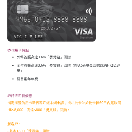
💳信用卡特點
外幣簽賬高達3.6%「獎賞錢」回贈
全年簽賬高達3.6%「獎賞錢」回贈（即3.6%現金回贈或約HK$2.8/
里）
豁首兩年年費
🎁精選迎新優惠
指定滙豐信用卡新舊客戶經本網申請，成功批卡並於批卡後60日內簽賬滿
HK$8,000，高達$800「獎賞錢」回贈：
新客戶：
- 基本$800「獎賞錢」回贈