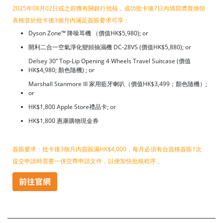
2025年08月02日或之前獲有關銀行批核，成功批卡後7日內填寫奬賞換領
表格並於批卡後3個月內滿足簽賬要求可享：
Dyson Zone™ 降噪耳機 （價值HK$5,980); or
開利二合一空氣淨化變頻抽濕機 DC-28VS (價值HK$5,880); or
Delsey 30” Top-Lip Opening 4 Wheels Travel Suitcase (價值
HK$4,980; 顏色隨機) ; or
Marshall Stanmore III 家用藍牙喇叭（價值HK$3,499；顏色隨機）;
or
HK$1,800 Apple Store禮品卡; or
HK$1,800 惠康購物現金券
簽賬要求：批卡後3個月內簽賬滿HK$4,000，每月必須有合資格簽賬1次
提交申請時需要一併交齊申請文件，以便加快批核程序 。