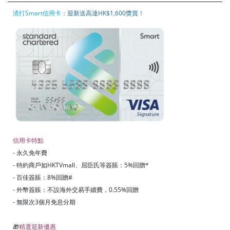
渣打Smart信用卡
：迎新送高達HK$1,600獎賞！
信用卡特點
- 永久免年費
- 特約商戶如HKTVmall、屈臣氏等簽賬：5%回贈*
- 百佳簽賬：8%回贈#
- 外幣簽賬：不設海外交易手續費，0.55%回贈
- 無限次3個月免息分期
🎁
精選迎新優惠