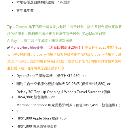
本地簽賬及自動轉賬繳費：1%回贈
首年免年費
Tip：Citibank旗下信用卡是香港少數將「電子錢包」計入迎新合資格簽賬要
求的信用卡，變相表示出卡後共只增值電子錢包（PayMe/支付寶
AliPay），就可以「零成本」賺到迎新回贈！
💰
MoneyHero獨家優惠：
【迎新回贈高達20%！
】
即日起至2025年07月02
日下午6時期間，Citibank信用卡新客戶經本網申請指定Citibank信用卡，於
2025年8月2日或之前獲有關銀行批核，成功批卡後7日內填寫奬賞換領表格
並於批卡後3個月內滿足簽賬要求可享：
Dyson Zone™ 降噪耳機 （價值HK$5,980); or
開利二合一空氣淨化變頻抽濕機 DC-28VS (價值HK$5,880); or
Delsey 30” Top-Lip Opening 4 Wheels Travel Suitcase (價值
HK$4,980; 顏色隨機) ; or
Marshall Stanmore III 家用藍牙喇叭（價值HK$3,499；顏色隨機）;
or
HK$1,800 Apple Store禮品卡; or
HK$1,800 惠康購物現金券