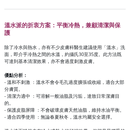
溫水派的折衷方案：平衡冷熱，兼顧清潔與保
護
除了冷水與熱水，亦有不少皮膚科醫生建議使用「溫水」洗
面，即介乎冷熱之間的水溫，約攝氏30至35度。此方法既
可達到基本清潔效果，亦不會過度刺激皮膚。
優點分析：
- 溫和不刺激 ：溫水不會令毛孔過度擴張或收縮，適合大部
分膚質。
- 清潔力適中 ：可溶解一般油脂及污垢，達致日常潔膚目
的。
- 保護皮脂屏障 ：不會破壞皮膚天然油脂，維持水油平衡。
- 適合四季使用 ：無論春夏秋冬，溫水均屬安全選擇。