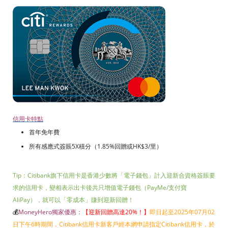
信用卡特點
首年免年費
所有感應式簽賬5X積分（1.85%回贈或HK$3/里）
Tip：Citibank旗下信用卡是香港少數將「電子錢包」計入迎新合資格簽賬要
求的信用卡，變相表示出卡後共只增值電子錢包（PayMe/支付寶
AliPay），就可以「零成本」賺到迎新回贈！
💰
MoneyHero獨家優惠：
【迎新回贈高達20%！
】
即日起至2025年07月02
日下午6時期間，Citibank信用卡新客戶經本網申請指定Citibank信用卡，於