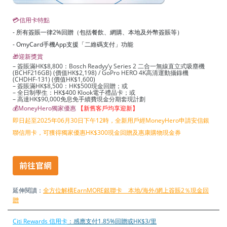
💳信用卡特點
- 所有簽賬一律2%回贈（包括餐飲、網購、本地及外幣簽賬等）
- OmyCard手機App支援「二維碼支付」功能
🎁迎新獎賞
– 簽賬滿HK$8,800：Bosch Readyy’y Series 2 二合一無線直立式吸塵機
(BCHF216GB) (價值HK$2,198) / GoPro HERO 4K高清運動攝錄機
(CHDHF-131) (價值HK$1,600)
– 簽賬滿HK$8,500：HK$500現金回贈；或
– 全日制學生：HK$400 Klook電子禮品卡；或
– 高達HK$90,000免息免手續費現金分期套現計劃
💰MoneyHero獨家優惠
【新舊客戶均享迎新】
即日起至2025年06月30日下午12時，全新用戶經MoneyHero申請安信銀
聯信用卡，可獲得獨家優惠HK$300現金回贈及惠康購物現金券
延伸閱讀：
全方位解構EarnMORE銀聯卡 本地/海外/網上簽賬2％現金回
贈
Citi Rewards 信用卡
：感應支付1.85%回贈或HK$3/里