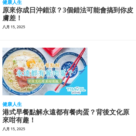
健康人生
原來你成日沖錯涼？3個錯法可能會搞到你皮
膚差！
八月 15, 2025
健康人生
港式早餐點解永遠都有餐肉蛋？背後文化原
來咁有趣！
八月 15, 2025