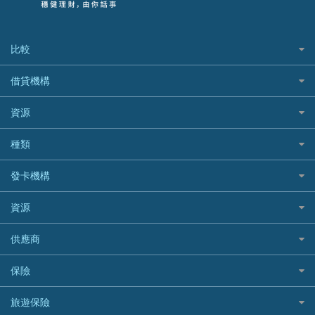
比較
私人貸款比較
借貸機構
稅季/稅務貸款
BEA 東亞銀行
資源
網上貸款
BOC 中國銀行
結餘轉戶(清卡數貸款)
如何申請個人貸款
種類
Cashing Pro 優尚信貸
銀行貸款
如何管理個人貸款
CCB(Asia) 中國建設銀行 (亞洲)
網購優惠
發卡機構
財務公司貸款
個人貸款有用資訊
Citibank 花旗銀行
精選外幣網購信用卡
免入息貸款
清卡數貸款教學
Citibank花旗銀行
資源
CNCBI 信銀國際
尊尚信用卡
免TU貸款
循環貸款教學
AE美國運通
CreFIT 維信
公司信用卡
Black Friday優惠
供應商
急借錢
個人化貸款產品推介 🔥全新
DBS星展銀行
DBS 星展銀行
電子錢包信用卡
淘寶付款方式
業主貸款
債務重組一覽
HSBC滙豐銀行
八達通自動增值信用卡
保險
DSB 大新銀行
日本遊信用卡攻略
一田購物優惠日
汽車貸款
供樓利息扣稅
Mox
Fubon 富邦銀行
韓國遊信用卡攻略
SOGO感謝祭
旅遊保險
緊急貸款比較
旅遊保險
最佳貸款app
信銀國際
HK Finance 香港信貸