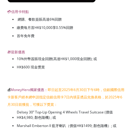
💳信用卡特點
網購、餐飲簽賬高達6%回贈
繳費每月首HK$10,000享0.55%回贈
首年免年費
🎁迎新優惠
10%外幣簽賬現金回贈(高達HK$1,000現金回贈); 或
HK$600 現金獎賞
💰
MoneyHero獨家優惠：
即日起至2025年6月30日下午6時，信銀國際信用
卡新客戶經本網申請指定信銀信用卡7日内填妥奬品兌換表格，於2025年6
月30日前獲批，可獲以下獎賞：
Delsey 30” Top-Lip Opening 4 Wheels Travel Suitcase (價值
HK$4,980; 顏色隨機) ; 或
Marshall Emberton II 藍牙喇叭（價值HK$1499; 顏色隨機）; 或