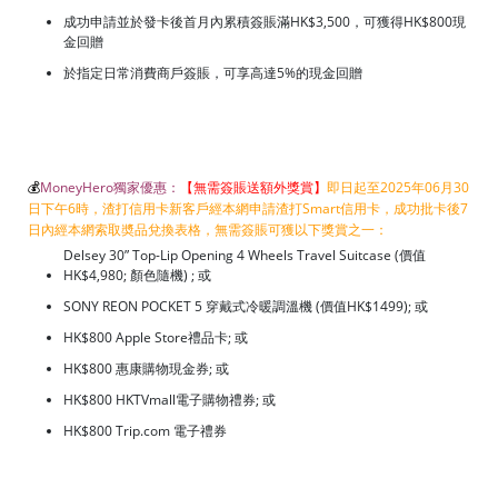
成功申請並於發卡後首月內累積簽賬滿HK$3,500，可獲得HK$800現
金回贈
於指定日常消費商戶簽賬，可享高達5%的現金回贈
💰
MoneyHero獨家優惠：
【無需簽賬送額外獎賞】
即日起至2025年06月30
日下午6時，渣打信用卡新客戶經本網申請渣打Smart信用卡，成功批卡後7
日內經本網索取奬品兌換表格，無需簽賬可獲以下獎賞之一：
Delsey 30” Top-Lip Opening 4 Wheels Travel Suitcase (價值
HK$4,980; 顏色隨機) ; 或
SONY REON POCKET 5 穿戴式冷暖調溫機 (價值HK$1499); 或
HK$800 Apple Store禮品卡; 或
HK$800 惠康購物現金券; 或
HK$800 HKTVmall電子購物禮券; 或
HK$800 Trip.com 電子禮券