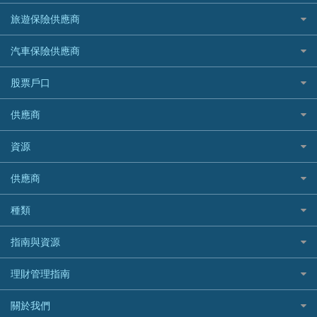
台灣遊信用卡攻略
HKTVmall優惠碼
汽車保險
最佳小額貸款比較
大新銀行
日本旅遊保險及資訊
HSBC 滙豐銀行貸款
旅遊保險供應商
機場貴賓室信用卡
交稅優惠
家居保險
易批必批貸款
恒生銀行
泰國旅遊保險及資訊
K Cash 貸款
Visa信用卡
酒店優惠碼
家傭保險
AXA 安盛
24小時貸款
汽車保險供應商
Standard Chartered渣打銀行
台灣旅遊保險及資訊
Mox 銀行
萬事達卡
機票優惠碼
寵物保險
AIG 美亞
最佳循環貸款
安信EarnMORE
韓國旅遊保險及資訊
大新汽車保險
National Resources 中潤物業按揭
銀聯信用卡
股票戶口
定期人壽保險
Allianz 安聯
AEON
歐洲旅遊保險及資訊
中銀汽車保險
OCBC 華僑銀行
高獎賞信用卡推薦
危疾保險
Allied World 世聯
富途證券
東亞銀行
供應商
越南旅遊保險及資訊
Allianz安聯汽車保險
PrimeCredit 安信信貸
酒店信用卡
年金資訊
Avo
IB盈透證券
SIM
澳洲旅遊保險及資訊
bolttech保障汽車保險
Promise 邦民日本財務
富途牛牛好唔好？
資源
樓宇火險
中國銀行
老虎證券
Airwallex信用卡
長者嘆世界
Zurich蘇黎世汽車保險
Rabbit Credit月兔信貸
Webull微牛證券好唔好？
Bolttech 保特
uSMART 盈立證券
股票戶口開戶
供應商
家庭親子遊
QBE昆士蘭汽車保險
Standard Chartered 渣打銀行
Longbridge長橋證券好唔好？
Blue Cross 藍十字
華盛証券
證券行邊間好？
全年周圍飛
平安汽車保險
UA 亞洲聯合財務
老虎證券好唔好？
銀行戶口比較
種類
中國平安
長橋證券
港股5隻高息ETF精選
手機邊份好
WeLab Bank
華盛証券好唔好？
尊尚銀行戶口
大新銀行
WeBull微牛證券
什麼是ETF？
定期存款
自駕遊比較
指南與資源
WeLend 貸款
漲樂全球通好唔好？
Citi Plus
Generali 忠意
漲樂全球通｜華泰國際
香港30大高息股排行
港元定存
相機有得保
X Wallet 貸款
IB盈透證券好唔好？
中信銀行inMotion
理財資訊
HSBC滙豐銀行
理財管理指南
OSL
黃金ETF懶人包
人民幣定存
專為孕婦設計的最佳旅遊保險
ZA Bank
盈立證券 uSMART 好唔好？
Airwallex銀行
識慳識賺
MSIG 三井住友
StashAway
最值得注意的比特幣ETF
美元定存
常用相關詞彙
最佳滑雪旅遊保險
關於我們
Stashaway好唔好？
債務管理
Prudential 保誠
Syfe