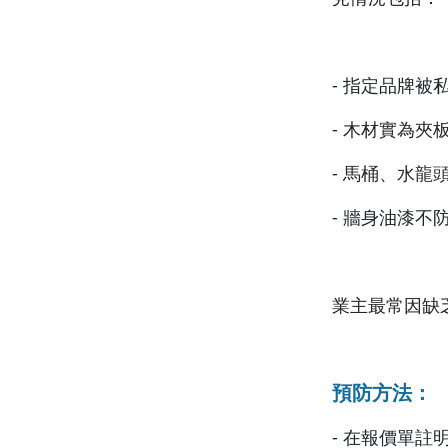
- 指定品牌
- 木材實為夾
- 馬桶、水
- 牆身油漆不
業主最常因缺
預防方法：
- 在報價單註