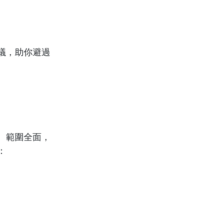
議，助你避過
、範圍全面，
：