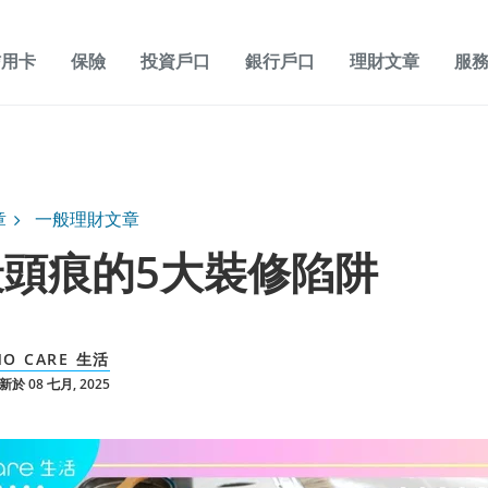
信用卡
保險
投資戶口
銀行戶口
理財文章
服
章
一般理財文章
頭痕的5大裝修陷阱
O CARE 生活
於 08 七月, 2025