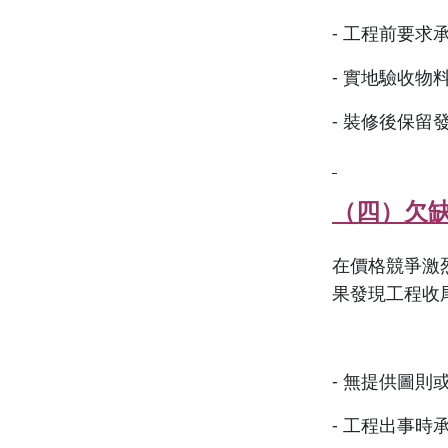
- 工程前要求
- 實地驗收
- 裝修後保
（四）欠
在價格競爭激
果發現工程收
- 無提供圖則
- 工程出事時