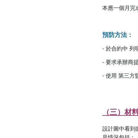
本應一個月完
預防方法：
- 於合約中 
- 要求承辦商
- 使用 第三
（三）材
設計圖中看到
見情況包括：