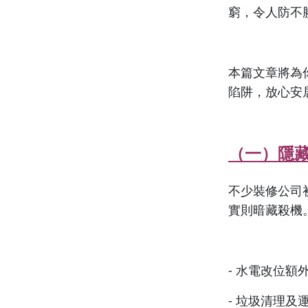
窮，令人防不
本篇文章將為
陷阱，放心安
（一）隱
不少裝修公司
實則暗藏殺機
- 水電改位額
- 垃圾清理及