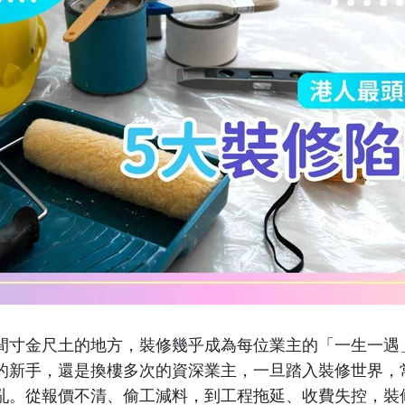
間寸金尺土的地方，裝修幾乎成為每位業主的「一生一遇
的新手，還是換樓多次的資深業主，一旦踏入裝修世界，
亂。從報價不清、偷工減料，到工程拖延、收費失控，裝