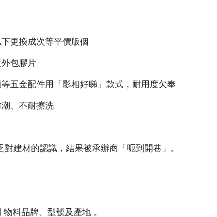
被私下更換成次等平價版個
板外包膠片
龍頭等五金配件用「影相好睇」款式，耐用度欠奉
防潮、不耐擦洗
乏對建材的認識，結果被承辦商「呃到開巷」。
明 物料品牌、型號及產地 。