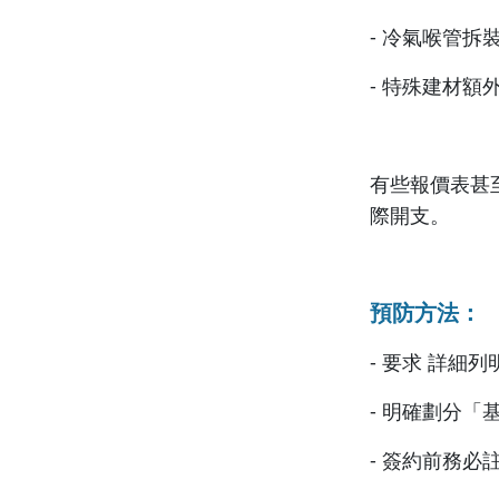
- 冷氣喉管拆
- 特殊建材
有些報價表甚
際開支。
預防方法：
- 要求 詳細
- 明確劃分
- 簽約前務