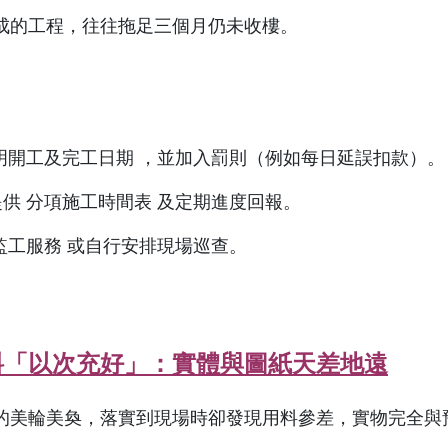
成的工程，往往拖足三個月仍未收樓。
列明開工及完工日期 ，並加入罰則（例如每日延誤扣款）。
提供 分項施工時間表 及定期進度回報。
方監工服務 或自行安排現場巡查。
料「以次充好」：實體與圖紙天差地遠
的美輪美奐，落實到現場時卻發現用料參差，實物完全與