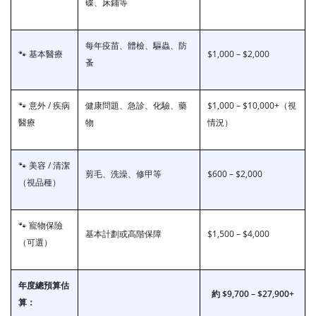
碟、床鋪等
每年疫苗、體檢、驅蟲、防
🐾 基本醫療
$1,000 – $2,000
蚤
🐾 意外 / 疾病
健康問題、急診、化驗、藥
$1,000 – $10,000+（視
醫療
物
情況）
🐾 美容 / 清潔
剪毛、洗澡、修甲等
$600 – $2,000
（視品種）
🐾 寵物保險
基本計劃或高階保障
$1,500 – $4,000
（可選）
年度總預算估
約
$9,700
–
$27,900+
算：