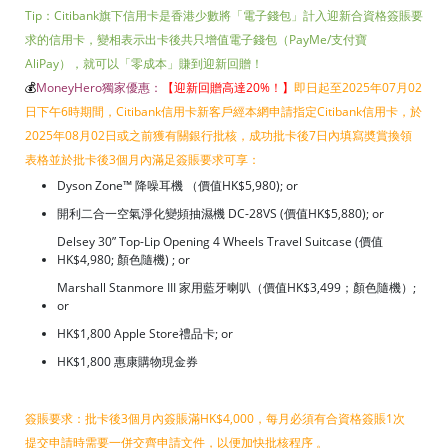
Tip：Citibank旗下信用卡是香港少數將「電子錢包」計入迎新合資格簽賬要
求的信用卡，變相表示出卡後共只增值電子錢包（PayMe/支付寶
AliPay），就可以「零成本」賺到迎新回贈！
💰
MoneyHero獨家優惠：
【迎新回贈高達20%！
】
即日起至2025年07月02
日下午6時期間，Citibank信用卡新客戶經本網申請指定Citibank信用卡，於
2025年08月02日或之前獲有關銀行批核，成功批卡後7日內填寫奬賞換領
表格並於批卡後3個月內滿足簽賬要求可享：
Dyson Zone™ 降噪耳機 （價值HK$5,980); or
開利二合一空氣淨化變頻抽濕機 DC-28VS (價值HK$5,880); or
Delsey 30” Top-Lip Opening 4 Wheels Travel Suitcase (價值
HK$4,980; 顏色隨機) ; or
Marshall Stanmore III 家用藍牙喇叭（價值HK$3,499；顏色隨機）;
or
HK$1,800 Apple Store禮品卡; or
HK$1,800 惠康購物現金券
簽賬要求：批卡後3個月內簽賬滿HK$4,000，每月必須有合資格簽賬1次
提交申請時需要一併交齊申請文件，以便加快批核程序 。