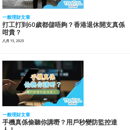
一般理財文章
打工打到60歲都儲唔夠？香港退休開支真係
咁貴？
八月 15, 2025
一般理財文章
手機真係偷聽你講嘢？用戶秒變防監控達
人！