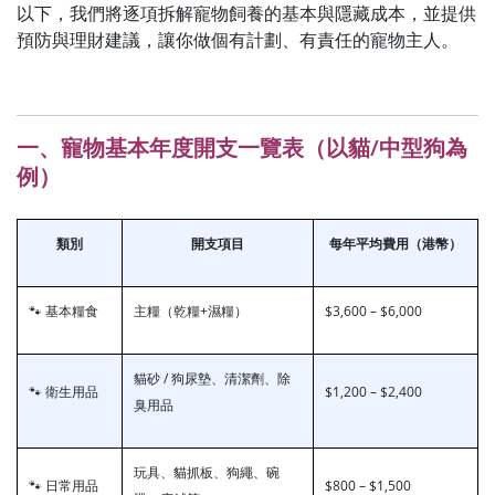
以下，我們將逐項拆解寵物飼養的基本與隱藏成本，並提供
預防與理財建議，讓你做個有計劃、有責任的寵物主人。
一、寵物基本年度開支一覽表（以貓/中型狗為
例）
類別
開支項目
每年平均費用（港幣）
🐾 基本糧食
主糧（乾糧+濕糧）
$3,600 – $6,000
貓砂 / 狗尿墊、清潔劑、除
🐾 衛生用品
$1,200 – $2,400
臭用品
玩具、貓抓板、狗繩、碗
🐾 日常用品
$800 – $1,500