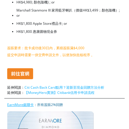
HK$4,980; 顏色隨機) ; or
Marshall Stanmore III 家用藍牙喇叭（價值HK$3,499；顏色隨機）;
or
HK$1,800 Apple Store禮品卡; or
HK$1,800 惠康購物現金券
簽賬要求：批卡成功後30日內，累積簽賬滿$4,000
提交申請時需要一併交齊申請文件，以便加快批核程序 。
延伸閱讀：
Citi Cash Back Card點用？迎新至現金回贈方法分析
延伸閱讀：
【MoneyHero實測】Citibank信用卡申請流程
EarnMore銀聯卡
：所有簽賬2%回贈