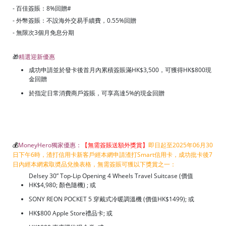
- 百佳簽賬：8%回贈#
- 外幣簽賬：不設海外交易手續費，0.55%回贈
- 無限次3個月免息分期
🎁
精選迎新優惠
成功申請並於發卡後首月內累積簽賬滿HK$3,500，可獲得HK$800現
金回贈
於指定日常消費商戶簽賬，可享高達5%的現金回贈
💰
MoneyHero獨家優惠：
【無需簽賬送額外獎賞】
即日起至2025年06月30
日下午6時，渣打信用卡新客戶經本網申請渣打Smart信用卡，成功批卡後7
日內經本網索取奬品兌換表格，無需簽賬可獲以下獎賞之一：
Delsey 30” Top-Lip Opening 4 Wheels Travel Suitcase (價值
HK$4,980; 顏色隨機) ; 或
SONY REON POCKET 5 穿戴式冷暖調溫機 (價值HK$1499); 或
HK$800 Apple Store禮品卡; 或