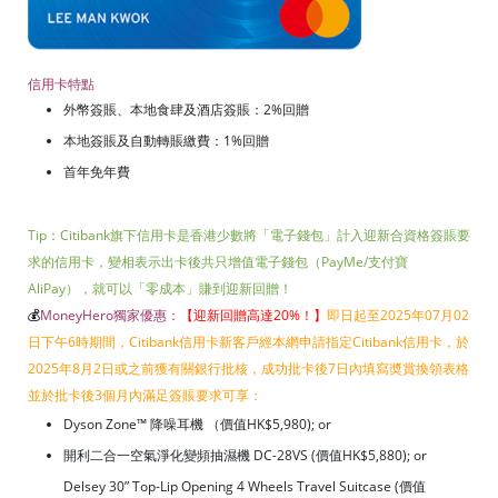
信用卡特點
外幣簽賬、本地食肆及酒店簽賬：2%回贈
本地簽賬及自動轉賬繳費：1%回贈
首年免年費
Tip：Citibank旗下信用卡是香港少數將「電子錢包」計入迎新合資格簽賬要
求的信用卡，變相表示出卡後共只增值電子錢包（PayMe/支付寶
AliPay），就可以「零成本」賺到迎新回贈！
💰
MoneyHero獨家優惠：
【迎新回贈高達20%！
】
即日起至2025年07月02
日下午6時期間，Citibank信用卡新客戶經本網申請指定Citibank信用卡，於
2025年8月2日或之前獲有關銀行批核，成功批卡後7日內填寫奬賞換領表格
並於批卡後3個月內滿足簽賬要求可享：
Dyson Zone™ 降噪耳機 （價值HK$5,980); or
開利二合一空氣淨化變頻抽濕機 DC-28VS (價值HK$5,880); or
Delsey 30” Top-Lip Opening 4 Wheels Travel Suitcase (價值