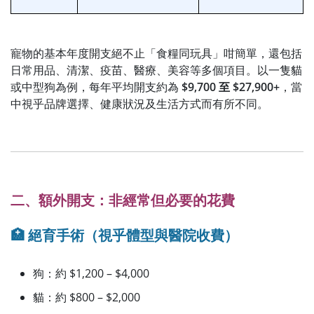
寵物的基本年度開支絕不止「食糧同玩具」咁簡單，還包括
日常用品、清潔、疫苗、醫療、美容等多個項目。以一隻貓
或中型狗為例，每年平均開支約為
$9,700 至 $27,900+
，當
中視乎品牌選擇、健康狀況及生活方式而有所不同。
二、額外開支：非經常但必要的花費
🏥
絕育手術
（視乎體型與醫院收費）
狗：約 $1,200 – $4,000
貓：約 $800 – $2,000