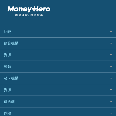
比較
私人貸款比較
借貸機構
稅季/稅務貸款
BEA 東亞銀行
資源
網上貸款
BOC 中國銀行
結餘轉戶(清卡數貸款)
如何申請個人貸款
種類
Cashing Pro 優尚信貸
銀行貸款
如何管理個人貸款
CCB(Asia) 中國建設銀行 (亞洲)
網購優惠
發卡機構
財務公司貸款
個人貸款有用資訊
Citibank 花旗銀行
精選外幣網購信用卡
免入息貸款
清卡數貸款教學
Citibank花旗銀行
資源
CNCBI 信銀國際
尊尚信用卡
免TU貸款
循環貸款教學
AE美國運通
CreFIT 維信
公司信用卡
Black Friday優惠
供應商
急借錢
個人化貸款產品推介 🔥全新
DBS星展銀行
DBS 星展銀行
電子錢包信用卡
淘寶付款方式
業主貸款
債務重組一覽
HSBC滙豐銀行
八達通自動增值信用卡
保險
DSB 大新銀行
日本遊信用卡攻略
一田購物優惠日