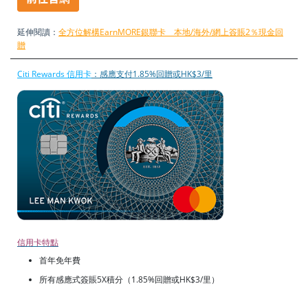
延伸閱讀：
全方位解構EarnMORE銀聯卡 本地/海外/網上簽賬2％現金回
贈
Citi Rewards 信用卡
：感應支付1.85%回贈或HK$3/里
信用卡特點
首年免年費
所有感應式簽賬5X積分（1.85%回贈或HK$3/里）