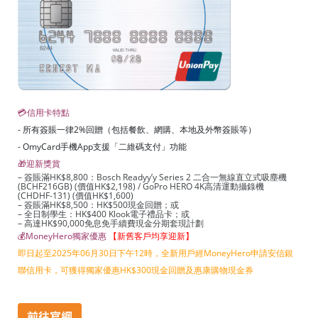
💳信用卡特點
- 所有簽賬一律2%回贈（包括餐飲、網購、本地及外幣簽賬等）
- OmyCard手機App支援「二維碼支付」功能
🎁迎新獎賞
– 簽賬滿HK$8,800：Bosch Readyy’y Series 2 二合一無線直立式吸塵機
(BCHF216GB) (價值HK$2,198) / GoPro HERO 4K高清運動攝錄機
(CHDHF-131) (價值HK$1,600)
– 簽賬滿HK$8,500：HK$500現金回贈；或
– 全日制學生：HK$400 Klook電子禮品卡；或
– 高達HK$90,000免息免手續費現金分期套現計劃
💰MoneyHero獨家優惠
【新舊客戶均享迎新】
即日起至2025年06月30日下午12時，全新用戶經MoneyHero申請安信銀
聯信用卡，可獲得獨家優惠HK$300現金回贈及惠康購物現金券