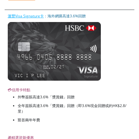
滙豐Visa Signature卡
：海外網購高達3.6%回贈
💳信用卡特點
外幣簽賬高達3.6%「獎賞錢」回贈
全年簽賬高達3.6%「獎賞錢」回贈（即3.6%現金回贈或約HK$2.8/
里）
豁首兩年年費
🎁精選迎新優惠