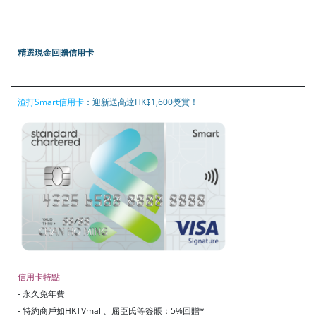
精選現金回贈信用卡
渣打Smart信用卡
：迎新送高達HK$1,600獎賞！
信用卡特點
- 永久免年費
- 特約商戶如HKTVmall、屈臣氏等簽賬：5%回贈*