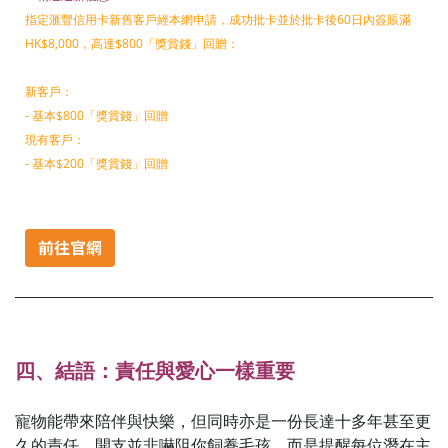
指定滙豐信用卡新舊客戶經本網申請，成功批卡並於批卡後60日內簽賬滿
HK$8,000，高達$800「獎賞錢」回贈：
新客戶：
- 基本$800「獎賞錢」回贈
現有客戶：
- 基本$200「獎賞錢」回贈
四、結語：責任與愛心一樣重要
寵物能帶來陪伴與快樂，但同時亦是一份長達十多年甚至更
久的責任。開支並非嚇阻你飼養毛孩，而是提醒每位潛在主