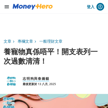
menu
登入
文章
專欄文章
一般理財文章
養寵物真係唔平！開支表列一
次過數清清！
志明狗與春嬌貓
最後更新於 13 八月, 2025