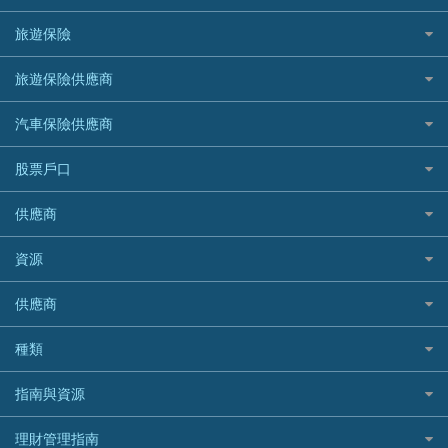
汽車貸款
供樓利息扣稅
Mox
Fubon 富邦銀行
韓國遊信用卡攻略
SOGO感謝祭
旅遊保險
緊急貸款比較
旅遊保險
最佳貸款app
信銀國際
HK Finance 香港信貸
台灣遊信用卡攻略
HKTVmall優惠碼
汽車保險
最佳小額貸款比較
大新銀行
日本旅遊保險及資訊
HSBC 滙豐銀行貸款
旅遊保險供應商
機場貴賓室信用卡
交稅優惠
家居保險
易批必批貸款
恒生銀行
泰國旅遊保險及資訊
K Cash 貸款
Visa信用卡
酒店優惠碼
家傭保險
AXA 安盛
24小時貸款
汽車保險供應商
Standard Chartered渣打銀行
台灣旅遊保險及資訊
Mox 銀行
萬事達卡
機票優惠碼
寵物保險
AIG 美亞
最佳循環貸款
安信EarnMORE
韓國旅遊保險及資訊
大新汽車保險
National Resources 中潤物業按揭
銀聯信用卡
股票戶口
定期人壽保險
Allianz 安聯
AEON
歐洲旅遊保險及資訊
中銀汽車保險
OCBC 華僑銀行
高獎賞信用卡推薦
危疾保險
Allied World 世聯
富途證券
東亞銀行
供應商
越南旅遊保險及資訊
Allianz安聯汽車保險
PrimeCredit 安信信貸
酒店信用卡
年金資訊
Avo
IB盈透證券
SIM
澳洲旅遊保險及資訊
bolttech保障汽車保險
Promise 邦民日本財務
富途牛牛好唔好？
資源
樓宇火險
中國銀行
老虎證券
Airwallex信用卡
長者嘆世界
Zurich蘇黎世汽車保險
Rabbit Credit月兔信貸
Webull微牛證券好唔好？
Bolttech 保特
uSMART 盈立證券
股票戶口開戶
供應商
家庭親子遊
QBE昆士蘭汽車保險
Standard Chartered 渣打銀行
Longbridge長橋證券好唔好？
Blue Cross 藍十字
華盛証券
證券行邊間好？
全年周圍飛
平安汽車保險
UA 亞洲聯合財務
老虎證券好唔好？
銀行戶口比較
種類
中國平安
長橋證券
港股5隻高息ETF精選
手機邊份好
WeLab Bank
華盛証券好唔好？
尊尚銀行戶口
大新銀行
WeBull微牛證券
什麼是ETF？
定期存款
自駕遊比較
指南與資源
WeLend 貸款
漲樂全球通好唔好？
Citi Plus
Generali 忠意
漲樂全球通｜華泰國際
香港30大高息股排行
港元定存
相機有得保
X Wallet 貸款
IB盈透證券好唔好？
中信銀行inMotion
理財資訊
HSBC滙豐銀行
理財管理指南
OSL
黃金ETF懶人包
人民幣定存