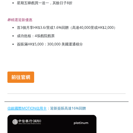
星期五睇戲買一送一，其餘日子8折
🎁精選迎新優惠
首3個月享HK$3.6/里或1.6%回贈（高達40,000里或HK$2,000）
成功批核：4張戲院戲票
簽賬滿HK$5,000：300,000 美國運通積分
信銀國際MOTION信用卡
：迎新簽賬高達16%回贈