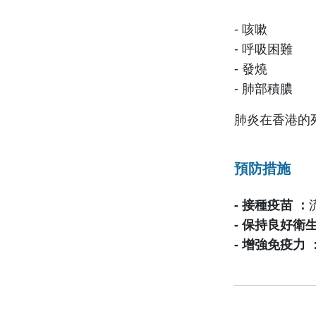
- 咳嗽
- 呼吸困難
- 發燒
- 肺部積膿
肺炎在香港的
預防措施
- 接種疫苗 ：
- 保持良好衛
- 增強免疫力 