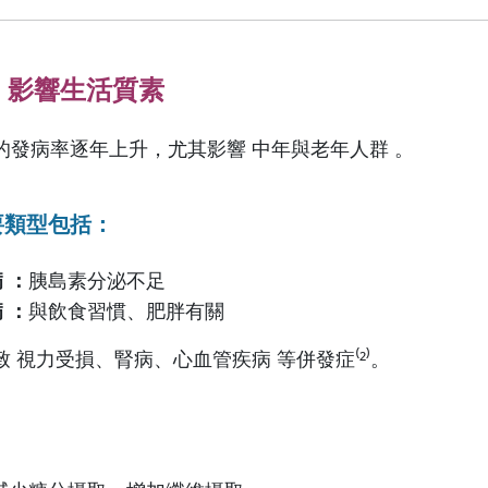
病：影響生活質素
的發病率逐年上升，尤其影響 中年與老年人群 。
要類型包括：
 ：
胰島素分泌不足
 ：
與飲食習慣、肥胖有關
 視力受損、腎病、心血管疾病 等併發症⁽²⁾。