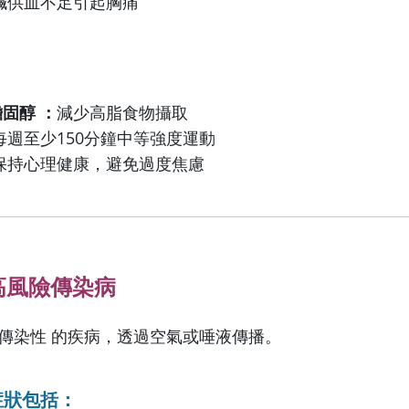
臟供血不足引起胸痛
膽固醇 ：
減少高脂食物攝取
每週至少150分鐘中等強度運動
保持心理健康，避免過度焦慮
：高風險傳染病
具傳染性 的疾病，透過空氣或唾液傳播。
症狀包括：