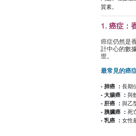
質素。
1. 癌症
癌症仍然是香
計中心的數據，
世。
最常見的癌
- 肺癌 ：
長期
- 大腸癌 ：
與
- 肝癌 ：
與乙
- 胰臟癌 ：
死
- 乳癌 ：
女性