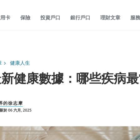
信用卡
保險
投資戶口
銀行戶口
理財文章
服
章
健康人生
最新健康數據：哪些疾病最
界的徐志摩
於 06 六月, 2025