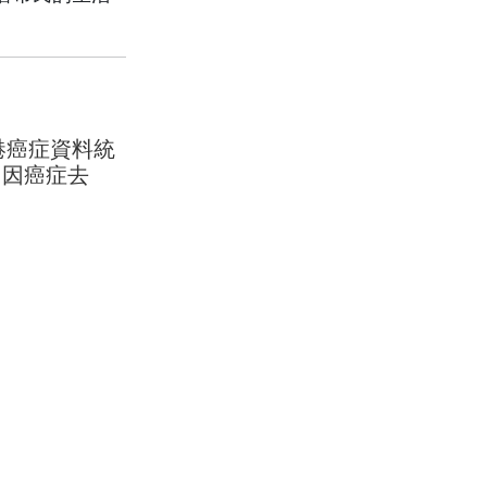
港癌症資料統
人 因癌症去