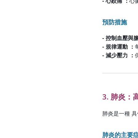
- 心絞痛 ：
心
預防措施
- 控制血壓與
- 規律運動 ：
- 減少壓力 ：
3. 肺炎
肺炎是一種 
肺炎的主要