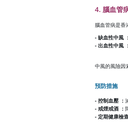
4. 腦血
腦血管病是香
- 缺血性中風 
- 出血性中風 
中風的風險因
預防措施
- 控制血壓 ：
- 戒煙戒酒 ：
- 定期健康檢查