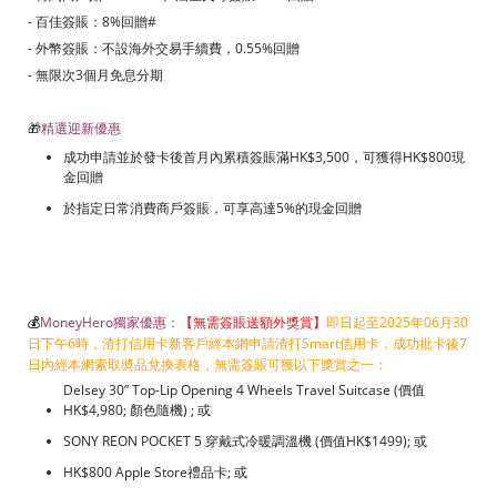
- 百佳簽賬：8%回贈#
- 外幣簽賬：不設海外交易手續費，0.55%回贈
- 無限次3個月免息分期
🎁
精選迎新優惠
成功申請並於發卡後首月內累積簽賬滿HK$3,500，可獲得HK$800現
金回贈
於指定日常消費商戶簽賬，可享高達5%的現金回贈
💰
MoneyHero獨家優惠：
【無需簽賬送額外獎賞】
即日起至2025年06月30
日下午6時，渣打信用卡新客戶經本網申請渣打Smart信用卡，成功批卡後7
日內經本網索取奬品兌換表格，無需簽賬可獲以下獎賞之一：
Delsey 30” Top-Lip Opening 4 Wheels Travel Suitcase (價值
HK$4,980; 顏色隨機) ; 或
SONY REON POCKET 5 穿戴式冷暖調溫機 (價值HK$1499); 或
HK$800 Apple Store禮品卡; 或