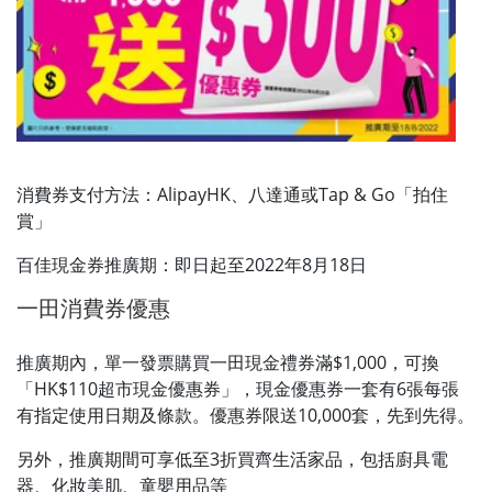
消費券支付方法：AlipayHK、八達通或Tap & Go「拍住
賞」
百佳現金券推廣期：即日起至2022年8月18日
一田消費券優惠
推廣期內，單一發票購買一田現金禮券滿$1,000，可換
「HK$110超市現金優惠券」，現金優惠券一套有6張每張
有指定使用日期及條款。優惠券限送10,000套，先到先得。
另外，推廣期間可享低至3折買齊生活家品，包括廚具電
器、化妝美肌、童嬰用品等