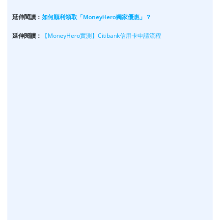
延伸閱讀：
如何順利領取「MoneyHero獨家優惠」？
延伸閱讀：
【MoneyHero實測】Citibank信用卡申請流程