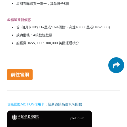
星期五睇戲買一送一，其餘日子8折
🎁精選迎新優惠
首3個月享HK$3.6/里或1.6%回贈（高達40,000里或HK$2,000）
成功批核：4張戲院戲票
簽賬滿HK$5,000：300,000 美國運通積分
信銀國際MOTION信用卡
：迎新簽賬高達16%回贈