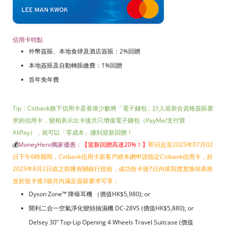
信用卡特點
外幣簽賬、本地食肆及酒店簽賬：2%回贈
本地簽賬及自動轉賬繳費：1%回贈
首年免年費
Tip：Citibank旗下信用卡是香港少數將「電子錢包」計入迎新合資格簽賬要
求的信用卡，變相表示出卡後共只增值電子錢包（PayMe/支付寶
AliPay），就可以「零成本」賺到迎新回贈！
💰
MoneyHero獨家優惠：
【迎新回贈高達20%！
】
即日起至2025年07月02
日下午6時期間，Citibank信用卡新客戶經本網申請指定Citibank信用卡，於
2025年8月2日或之前獲有關銀行批核，成功批卡後7日內填寫奬賞換領表格
並於批卡後3個月內滿足簽賬要求可享：
Dyson Zone™ 降噪耳機 （價值HK$5,980); or
開利二合一空氣淨化變頻抽濕機 DC-28VS (價值HK$5,880); or
Delsey 30” Top-Lip Opening 4 Wheels Travel Suitcase (價值