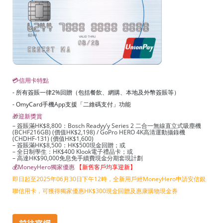
💳信用卡特點
- 所有簽賬一律2%回贈（包括餐飲、網購、本地及外幣簽賬等）
- OmyCard手機App支援「二維碼支付」功能
🎁迎新獎賞
– 簽賬滿HK$8,800：Bosch Readyy’y Series 2 二合一無線直立式吸塵機
(BCHF216GB) (價值HK$2,198) / GoPro HERO 4K高清運動攝錄機
(CHDHF-131) (價值HK$1,600)
– 簽賬滿HK$8,500：HK$500現金回贈；或
– 全日制學生：HK$400 Klook電子禮品卡；或
– 高達HK$90,000免息免手續費現金分期套現計劃
💰MoneyHero獨家優惠
【新舊客戶均享迎新】
即日起至2025年06月30日下午12時，全新用戶經MoneyHero申請安信銀
聯信用卡，可獲得獨家優惠HK$300現金回贈及惠康購物現金券