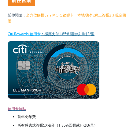
延伸閱讀：
全方位解構EarnMORE銀聯卡 本地/海外/網上簽賬2％現金回
贈
Citi Rewards 信用卡
：感應支付1.85%回贈或HK$3/里
信用卡特點
首年免年費
所有感應式簽賬5X積分（1.85%回贈或HK$3/里）