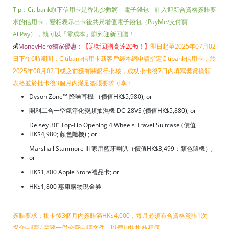
Tip：Citibank旗下信用卡是香港少數將「電子錢包」計入迎新合資格簽賬要
求的信用卡，變相表示出卡後共只增值電子錢包（PayMe/支付寶
AliPay），就可以「零成本」賺到迎新回贈！
💰
MoneyHero獨家優惠：
【迎新回贈高達20%！
】
即日起至2025年07月02
日下午6時期間，Citibank信用卡新客戶經本網申請指定Citibank信用卡，於
2025年08月02日或之前獲有關銀行批核，成功批卡後7日內填寫奬賞換領
表格並於批卡後3個月內滿足簽賬要求可享：
Dyson Zone™ 降噪耳機 （價值HK$5,980); or
開利二合一空氣淨化變頻抽濕機 DC-28VS (價值HK$5,880); or
Delsey 30” Top-Lip Opening 4 Wheels Travel Suitcase (價值
HK$4,980; 顏色隨機) ; or
Marshall Stanmore III 家用藍牙喇叭（價值HK$3,499；顏色隨機）;
or
HK$1,800 Apple Store禮品卡; or
HK$1,800 惠康購物現金券
簽賬要求：批卡後3個月內簽賬滿HK$4,000，每月必須有合資格簽賬1次
提交申請時需要一併交齊申請文件，以便加快批核程序 。