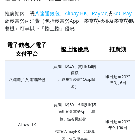
推廣期內，憑
八達通銀包
、
Alipay HK
、
PayMe
或
BoC Pay
於麥當勞內消費（包括麥當勞App、麥當勞櫃檯及麥當勞點
餐機）可享以下「慳上慳」優惠：
電子錢包／電子
慳上慳優惠
推廣期
支付平台
買滿HK$40，賞HK$4增
值額
即日起至2022
八達通／八達通銀包
（只適用於麥當勞App點
年9月6日
餐）
買滿HK$50，即減HK$5
（適用於麥當勞App、櫃
檯、點餐機點餐）
即日起至2022
Alipay HK
年9月30日
*需於AlipayHK「印花專
區」領取優惠券