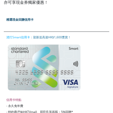
亦可享現金券獨家優惠！
精選現金回贈信用卡
渣打Smart信用卡
：迎新送高達HK$1,600獎賞！
信用卡特點
- 永久免年費
- 特約商戶如HKTVmall、屈臣氏等簽賬：5%回贈*