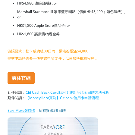
HK$4,980; 顏色隨機) ; or
Marshall Stanmore III 家用藍牙喇叭（價值HK$3,499；顏色隨機）;
or
HK$1,800 Apple Store禮品卡; or
HK$1,800 惠康購物現金券
簽賬要求：批卡成功後30日內，累積簽賬滿$4,000
提交申請時需要一併交齊申請文件，以便加快批核程序 。
延伸閱讀：
Citi Cash Back Card點用？迎新至現金回贈方法分析
延伸閱讀：
【MoneyHero實測】Citibank信用卡申請流程
EarnMore銀聯卡
：所有簽賬2%回贈