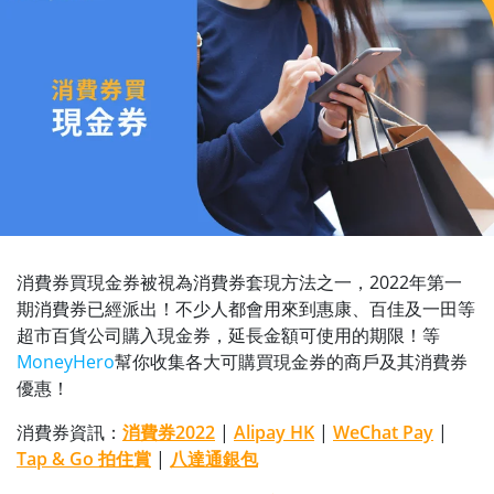
消費券買現金券被視為消費券套現方法之一，2022年第一
期消費券已經派出！不少人都會用來到惠康、百佳及一田等
超市百貨公司購入現金券，延長金額可使用的期限！等
MoneyHero
幫你收集各大可購買現金券的商戶及其消費券
優惠！
消費券資訊：
消費券2022
|
Alipay HK
|
WeChat Pay
|
Tap & Go 拍住賞
|
八達通銀包