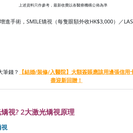
上述資料只作參考，最新收費以各醫療機構公佈為準
增進手術，SMILE矯視（每隻眼額外收HK$3,000）／LA
大筆錢？
【結婚/裝修/入醫院】大額簽賬應該用邊張信用
盡迎新回贈！
矯視? 2大激光矯視原理
矯視