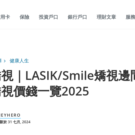
信用卡
保險
投資戶口
銀行戶口
理財文章
服
障
健康人生
視｜LASIK/Smile矯視
視價錢一覽2025
EYHERO
於 31 七月, 2024