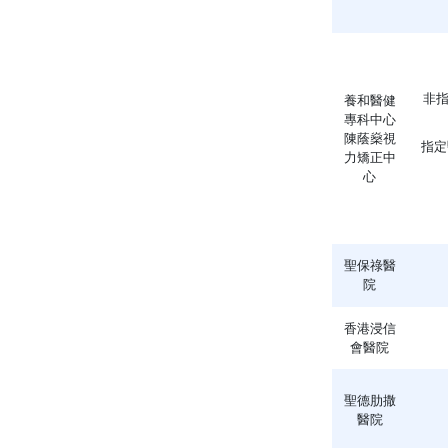
非指
養和醫健
專科中心
陳蔭燊視
指定醫
力矯正中
心
聖保祿醫
院
香港浸信
會醫院
聖德肋撒
醫院