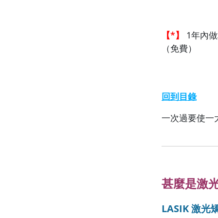
【*】
1年內做
（免費）
回到目錄
一次過要使一
甚麼是激光
LASIK 激光