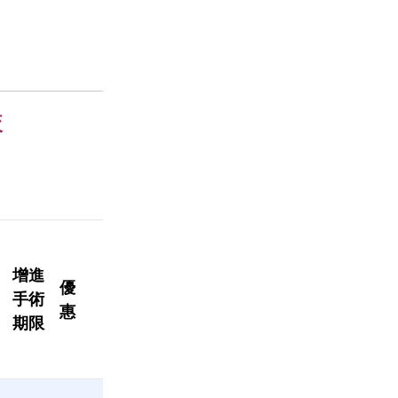
較
增進
優
手術
惠
期限