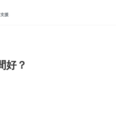
務支援
邊間好？