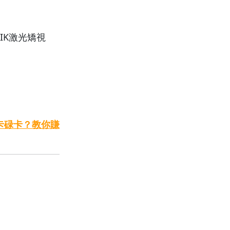
SIK激光矯視
卡碌卡？教你賺