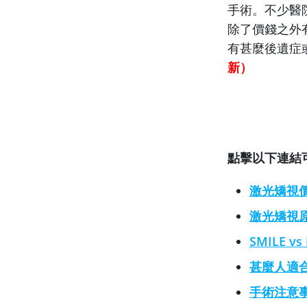
手術。不少醫院
除了價錢之外
有甚麼後遺症
新）
點擊以下連結
激光矯視
激光矯視
SMILE vs
甚麼人適
手術注意