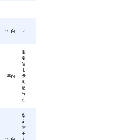
1年內
／
指
定
信
用
1年內
卡
免
息
分
期
指
定
信
用
1年內
卡