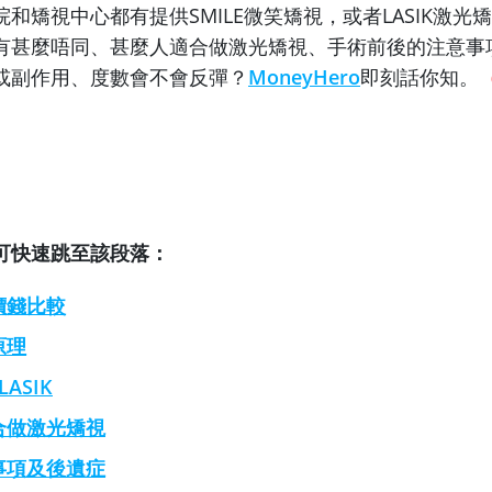
和矯視中心都有提供SMILE微笑矯視，或者LASIK激光
有甚麼唔同、甚麼人適合做激光矯視、手術前後的注意事
或副作用、度數會不會反彈？
MoneyHero
即刻話你知。
可快速跳至該段落：
價錢比較
原理
 LASIK
合做激光矯視
事項及後遺症