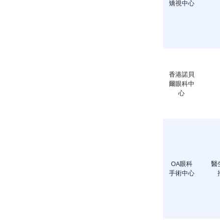
矯視中心
香港諾貝
爾眼科中
心
OA眼科
醫
手術中心