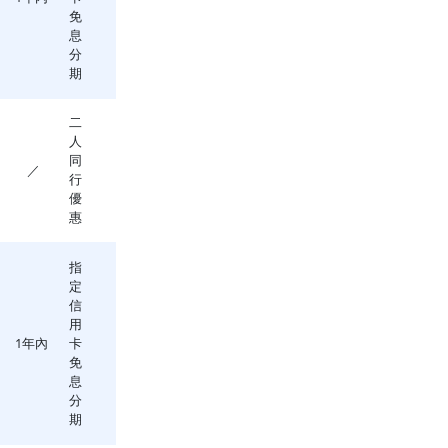
免
息
分
期
二
人
同
／
行
優
惠
指
定
信
用
1年內
卡
免
息
分
期