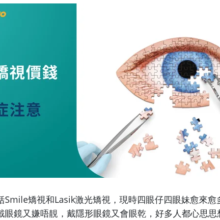
Smile矯視和Lasik激光矯視，現時四眼仔四眼妹愈來
戴眼鏡又嫌唔靚，戴隱形眼鏡又會眼乾，好多人都心思思