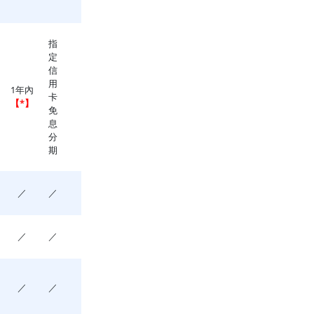
指
定
信
用
1年內
卡
【*】
免
息
分
期
／
／
／
／
／
／