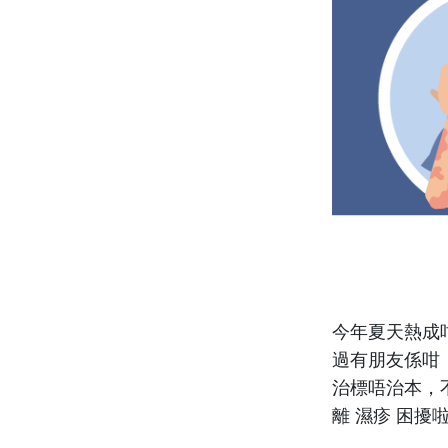
今年夏天熱成
過有朋友係咁
治標唔治本，
離 濕疹 困擾