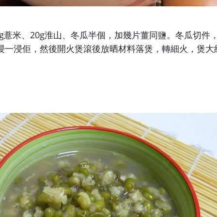
20g薏米、20g淮山、冬瓜半個，加幾片薑同鹽。冬瓜切件
浸一浸佢，然後開火煲滾後放晒材料落煲，轉細火，煲大
：