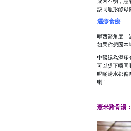
成因不明，患
該同瓶形酵母
濕疹食療
喺西醫角度，
如果你想固本
中醫認為濕疹
可以煲下唔同
呢啲湯水都偏
喇！
薏米豬骨湯