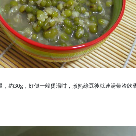
量，約30g，好似一般煲湯咁，煮熟綠豆後就連湯帶渣飲