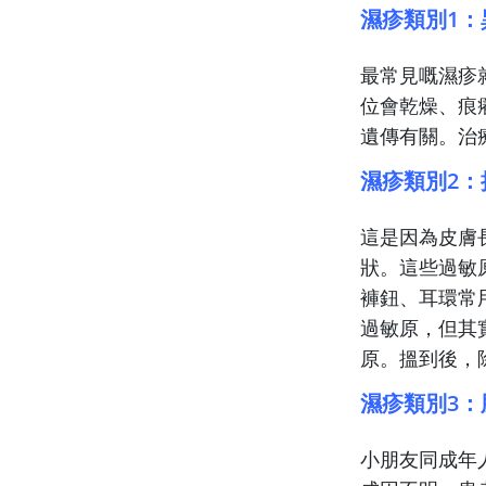
濕疹類別1：異
最常見嘅濕疹
位會乾燥、痕
遺傳有關。治
濕疹類別2：接觸
這是因為皮膚
狀。這些過敏
褲鈕、耳環常
過敏原，但其
原。搵到後，
濕疹類別3：脂溢
小朋友同成年