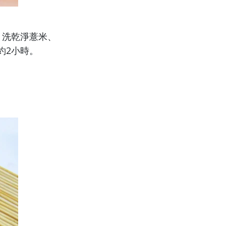
，洗乾淨薏米、
約2小時。