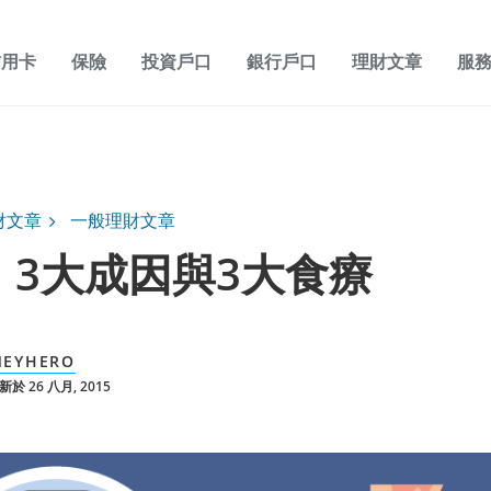
信用卡
保險
投資戶口
銀行戶口
理財文章
服
財文章
一般理財文章
：3大成因與3大食療
EYHERO
於 26 八月, 2015