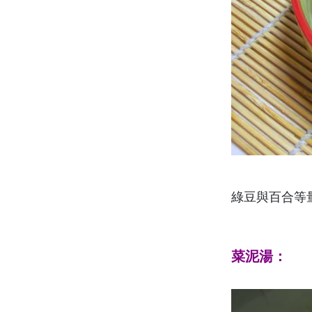
綠豆與百合等
菜泥湯：