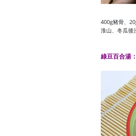
400g豬骨、
淮山、冬瓜後
綠豆百合湯