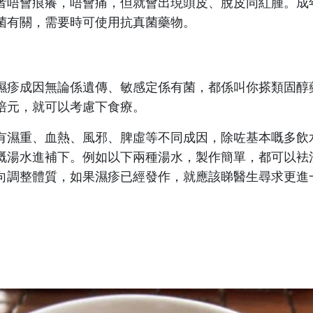
者唔會痕癢，唔會痛，但就會出現頭皮、脫皮同紅腫。成
菌有關，需要時可使用抗真菌藥物。
濕疹成因無論係遺傳、敏感定係有菌，都係叫你搽類固醇
培元，就可以考慮下食療。
有濕重、血熱、風邪、脾虛等不同成因，除咗基本嘅多飲
嘅湯水進補下。例如以下兩種湯水，製作簡單，都可以袪
向調整體質，如果濕疹已經發作，就應該睇醫生尋求更進
：