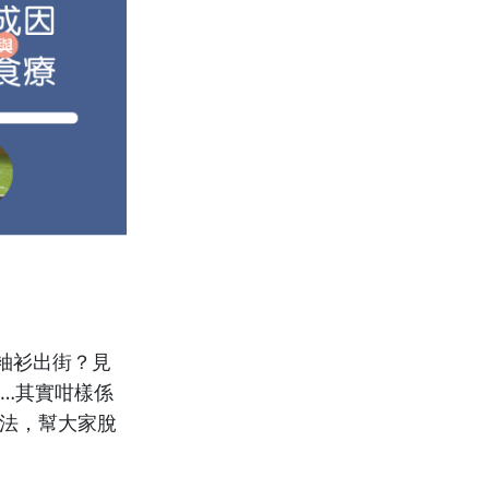
袖衫出街？見
……其實咁樣係
方法，幫大家脫