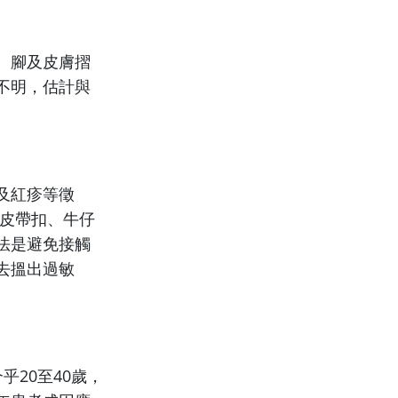
、腳及皮膚摺
不明，估計與
及紅疹等徵
（皮帶扣、牛仔
法是避免接觸
去搵出過敏
20至40歲，