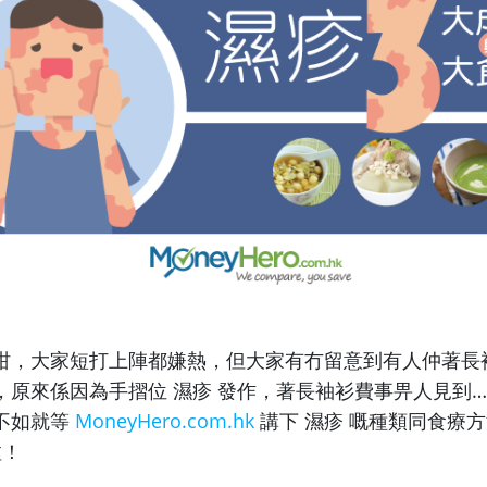
咁，大家短打上陣都嫌熱，但大家有冇留意到有人仲著長
，原來係因為手摺位 濕疹 發作，著長袖衫費事畀人見到
不如就等
MoneyHero.com.hk
講下 濕疹 嘅種類同食療
啦！