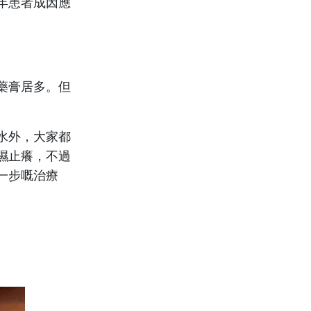
年患者成因應
藥膏居多。但
水外，大家都
濕止癢，不過
一步嘅治療