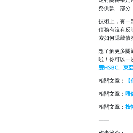
務供款一部分
技術上，有一
債務有沒有反
索如何隱藏債
想了解更多關於按
啦！你可以一
豐HSBC
、
東亞
相關文章︰
【
相關文章︰
唔
相關文章︰
按
——
作者簡介︰