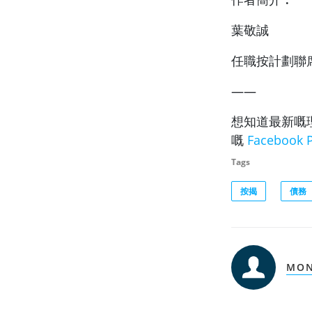
葉敬誠
任職按計劃聯席
——
想知道最新嘅
嘅
Facebook 
Tags
按揭
債務
MON