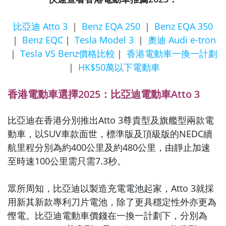
比亞迪 Atto 3
｜
Benz EQA 250
｜
Benz EQA 350
｜
Benz EQC
｜
Tesla Model 3
｜
奧迪 Audi e-tron
｜
Tesla VS Benz價格比較
｜
香港電動車一換一計劃
｜
HK$50萬以下電動車
香港電動車選擇2025：比亞迪電動車Atto 3
比亞迪在香港分別推出Atto 3尊貴型及旗艦型兩款電
動車，以SUV車款面世，標準版及頂級版的NEDC續
航里程分別為約400公里及約480公里，由靜止加速
至時速100公里需只需7.3秒。
眾所周知，比亞迪以製造充電電池起家，Atto 3就採
用新其新款專利刀片電池，除了更具穩定性外亦更為
慳電。比亞迪電動車價錢在一換一計劃下，分別為