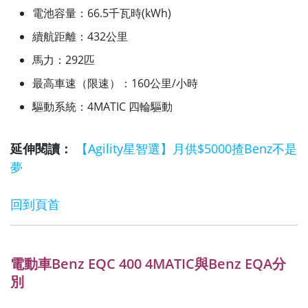
電池容量：66.5千瓦時(kWh)
續航距離：432公里
馬力：292匹
最高車速（限速）：160公里/小時
驅動系統：4MATIC 四輪驅動
延伸閱讀：
【Agility星智選】月供$5000揸Benz不是
夢
回到頁首
電動車Benz EQC 400 4MATIC與Benz EQA分
別