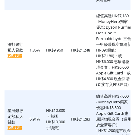
總值高達HK$7,180
- MoneyHero獨家
優惠: Dyson Purifier
Hot+Cool™
Formaldehyde 三合
渣打銀行
一甲醛暖風空氣清新
私人貸款
1.85%
HK$9,960
HK$21,248
HP09(價值:
官網申請
HK$7,180)；或
HK$6,000 惠康購物
現金券；HK$6,000
Apple Gift Card；或
HK$4,800 現金回贈
(直接存入FPS戶口)
總值高達HK$7,000
- MoneyHero獨家
優惠HK$5,500
HK$10,800
星展銀行
Apple Gift Card/惠
（包括
定額私人
5.91%
HK$21,283
康購物現金券（適用
HK$10,000
貸款
於全新客戶）
手續費）
官網申請
- HK$1,200超市現金