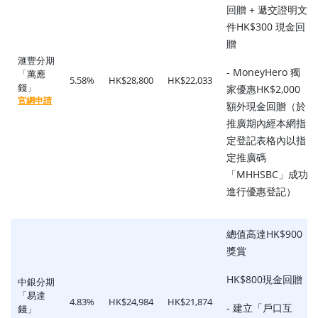
回贈 + 遞交證明文
件HK$300 現金回
贈
滙豐分期
- MoneyHero 獨
「萬應
5.58%
HK$28,800
HK$22,033
錢」
家優惠HK$2,000
官網申請
額外現金回贈（於
推廣期內經本網指
定登記表格內以指
定推廣碼
「MHHSBC」成功
進行優惠登記）
總值高達HK$900
獎賞
HK$800現金回贈
中銀分期
「易達
4.83%
HK$24,984
HK$21,874
- 建立「戶口互
錢」