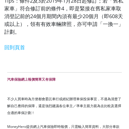
Tips：條件2及3於2019年1月28日起修訂；若「舊私
家車」符合修訂前的條件4，即是緊接在舊私家車取
消登記前的24個月期間內須有最少20個月（即608天
或以上），領有有效車輛牌照，亦可申請「一換一」
計劃。
回到頁首
汽車保險網上報價簡單又有保障
不少人買車時為方便都會委託車行或經紀辦理車保投保事宜，不過為清楚了
解自己應得的保障，還是強烈建議各位車主／準車主親力親為去比較及選擇
合適的車保計劃！
MoneyHero提供網上汽車保險即時報價，只需輸入簡單資料，大部分車款