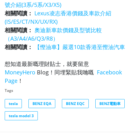
號介紹(3系/5系/X3/X5)
相關閱讀：
Lexus凌志香港價錢及車款介紹
(IS/ES/CT/NX/UX/RX)
相關閱讀：
奧迪新車款價錢及型號比較
（A3/A4/A6/Q3/R8）
相關閱讀：
【慳油車】嚴選10款香港至慳油汽車
想知道最新嘅理財貼士，就要留意
MoneyHero
Blog！同埋緊貼我哋嘅
Facebook
Page
！
Tags
tesla
BENZ EQA
BENZ EQC
BENZ電動車
tesla model 3