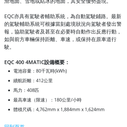
滑地面、雪地或結冰的地面，其安全優勢盡現。
EQC亦具有駕駛者輔助系統，為自動駕駛鋪路。最新
的駕駛輔助系統可根據當刻處境狀況向駕駛者發出警
報，協助駕駛者及甚至在必要時自動作出反應行動，
如與前方車輛保持距離、車速，或保持在原車道行
駛。
EQC 400 4MATIC設備概要：
電池容量：80千瓦時(kWh)
續航距離：412公里
馬力：408匹
最高車速（限速）：180公里/小時
體積尺碼：4,762mm x 1,884mm x 1,624mm
回到頁首