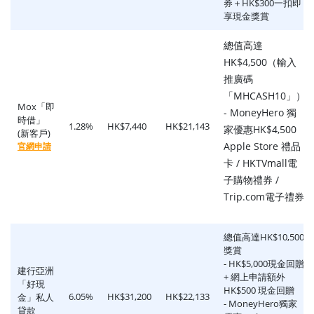
券＋HK$300一扣即
享現金獎賞
總值高達
HK$4,500（輸入
推廣碼
「MHCASH10」）
Mox「即
- MoneyHero 獨
時借」
1.28%
HK$7,440
HK$21,143
家優惠HK$4,500
(新客戶)
Apple Store 禮品
官網申請
卡 / HKTVmall電
子購物禮券 /
Trip.com電子禮券
總值高達HK$10,500
獎賞
- HK$5,000現金回贈
建行亞洲
+ 網上申請額外
「好現
HK$500 現金回贈
6.05%
HK$31,200
HK$22,133
金」私人
- MoneyHero獨家
貸款