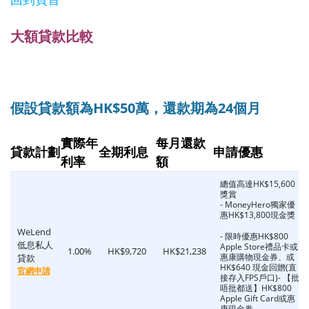
大額貸款比較
假設貸款額為HK$50萬，還款期為24個月
實際年
每月還款
貸款計劃
全期利息
申請優惠
利率
額
總值高達HK$15,600
獎賞
- MoneyHero獨家優
惠HK$13,800現金獎
WeLend
- 限時優惠HK$800
低息私人
Apple Store禮品卡或
1.00%
HK$9,720
HK$21,238
惠康購物現金券、或
貸款
HK$640 現金回贈(直
官網申請
接存入FPS戶口)- 【批
唔批都送】HK$800
Apple Gift Card或惠
康現金券