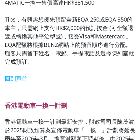
4MATIC一換一售價高達HK$881,500。
Tips：有興趣想優先預留全新EQA 250或EQA 350的
車主，只需網上支付HK$2,000的預訂按金 (可全額退
還或轉換其他平治型號)，接受Visa和Mastercard。
EQA配額將根據BENZ網站上的預留順序進行分配。
顧客只需留下姓名、電郵、手提電話及選擇陳列室就
完成預訂。
回到頁首
香港電動車一換一計劃
香港電動車一換一計劃最新安排，
財政司司長陳茂波
於2025財政預算案宣佈電動車「一換一」計劃將
延長
兩年至2026年3月，惟寬減額將下調40%。由2025年