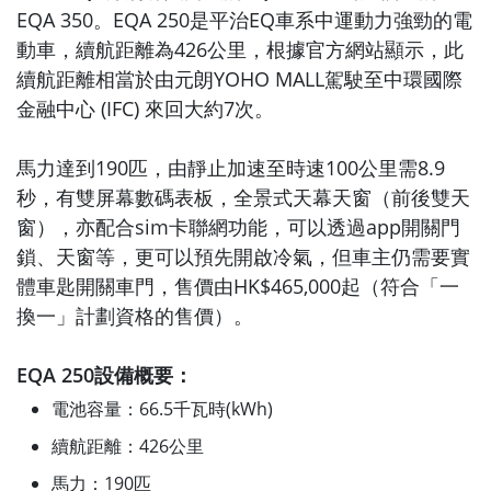
EQA 350。EQA 250是平治EQ車系中運動力強勁的電
動車，續航距離為426公里，根據官方網站顯示，此
續航距離相當於由元朗YOHO MALL駕駛至中環國際
金融中心 (IFC) 來回大約7次。
馬力達到190匹，由靜止加速至時速100公里需8.9
秒，有雙屏幕數碼表板，全景式天幕天窗（前後雙天
窗），亦配合sim卡聯網功能，可以透過app開關門
鎖、天窗等，更可以預先開啟冷氣，但車主仍需要實
體車匙開關車門，售價由HK$465,000起（符合「一
換一」計劃資格的售價）。
EQA 250設備概要：
電池容量：66.5千瓦時(kWh)
續航距離：426公里
馬力：190匹