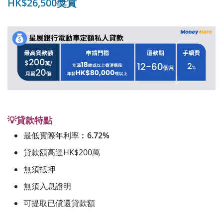
HK$26,500獎賞
💡貸款特點
最低實際年利率︰
6.72%
貸款額高達HK$200萬
無須抵押
無須入息證明
可提取已償還貸款額