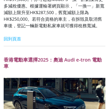
多減稅優惠。根據運輸署網頁顯示，「一換一」新寬
減額上限升至HK$287,500，舊寬減額上限為
HK$250,000。若符合資格的車主，在拆毀及取消舊
車後，登記一輛新電動私家車就可獲得稅務寬減。
回到頁首
香港電動車選擇2025：奧迪 Audi e-tron 電動
車