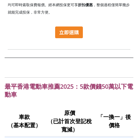
均可即時索取保費報價。經本網投保更可享
折扣優惠
，整個過程僅
簡單幾步
就能完成投保，
非常方便。
最平香港電動車推薦2025：5款價錢50萬以下電
動車
原價
車款
「一換一」後
（已計首次登記稅
（基本配置）
價格
寬減）