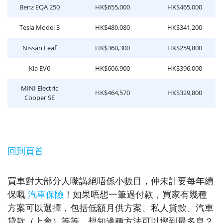
Benz EQA 250
HK$655,000
HK$465,000
Tesla Model 3
HK$489,080
HK$341,200
Nissan Leaf
HK$360,300
HK$259,800
Kia EV6
HK$606,900
HK$396,000
MINI Electric
HK$464,570
HK$329,800
Cooper SE
回到頁首
買車對大部分人嚟講絕唔係小數目，仲未計要每年續
保嘅
汽車保險
！如果唔想一筆過付款，買家有幾種
方案可以選擇，包括低額月供方案、私人貸款、汽車
貸款（上會）等等。想知邊種方法可以慳到最多息？