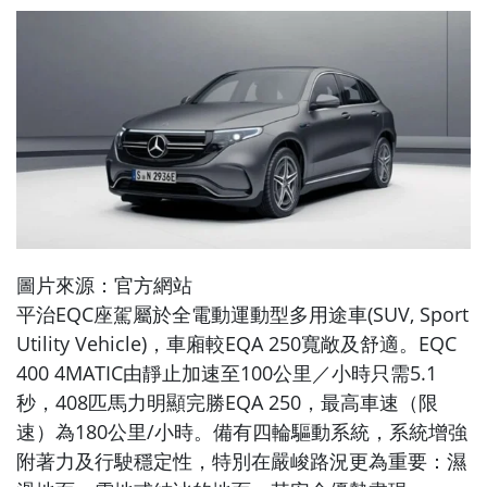
圖片來源：官方網站
平治EQC座駕屬於全電動運動型多用途車(SUV, Sport
Utility Vehicle)，車廂較EQA 250寬敞及舒適。EQC
400 4MATIC由靜止加速至100公里／小時只需5.1
秒，408匹馬力明顯完勝EQA 250，最高車速（限
速）為180公里/小時。備有四輪驅動系統，系統增強
附著力及行駛穩定性，特別在嚴峻路況更為重要：濕