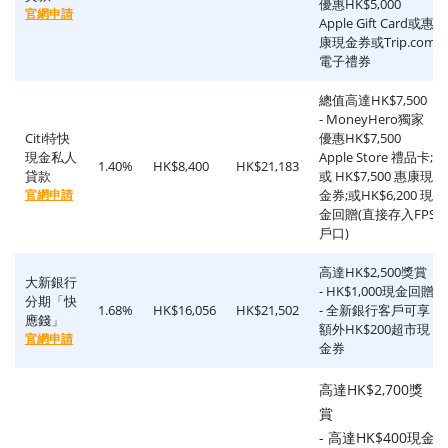
優惠HK$5,000
官網申請
Apple Gift Card或惠
康現金券或Trip.com
電子禮券
總值高達HK$7,500
- MoneyHero獨家
Citi特快
優惠HK$7,500
現金私人
Apple Store 禮品卡;
1.40%
HK$8,400
HK$21,183
貸款
或 HK$7,500 惠康現
官網申請
金券;或HK$6,200 現
金回贈(直接存入FPS
戶口)
高達HK$2,500獎賞
大新銀行
- HK$1,000現金回贈
分期「快
1.68%
HK$16,056
HK$21,502
- 全新銀行客戶可享
應錢」
額外HK$200超市現
官網申請
金券
高達HK$2,700獎
賞
- 高達HK$400現金