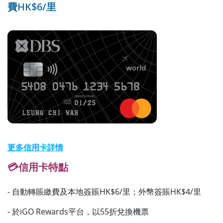
費HK$6/里
更多信用卡詳情
💳信用卡特點
- 自動轉賬繳費及本地簽賬HK$6/里；外幣簽賬HK$4/里
- 於iGO Rewards平台，以55折兌換機票