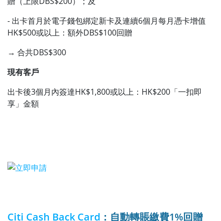
贈（上限DBS$200）；及
- 出卡首月於電子錢包綁定新卡及連續6個月每月憑卡增值
HK$500或以上：額外DBS$100回贈
→ 合共DBS$300
現有客戶
出卡後3個月內簽達HK$1,800或以上：HK$200「一扣即
享」金額
Citi Cash Back Card
：自動轉賬繳費1%回贈