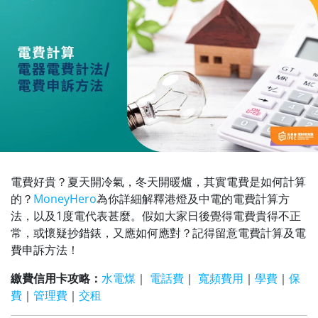
電費好貴？夏天開冷氣，冬天開暖爐，其實電費是如何計算
的？
MoneyHero
為你詳細解釋港燈及中電的電費計算方
法，以及1度電代表甚麼。假如大家日後覺得電費貴得不正
常，或懷疑抄錯錶，又應如何應對？記得留意電費計算及電
費申訴方法！
繳費信用卡攻略：
水電煤
｜
電話費
｜
寬頻費用
｜
學費
｜
保
費
｜
管理費
｜
交租