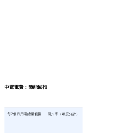
中電電費：節能回扣
每2個月用電總量範圍
回扣率（每度分計）