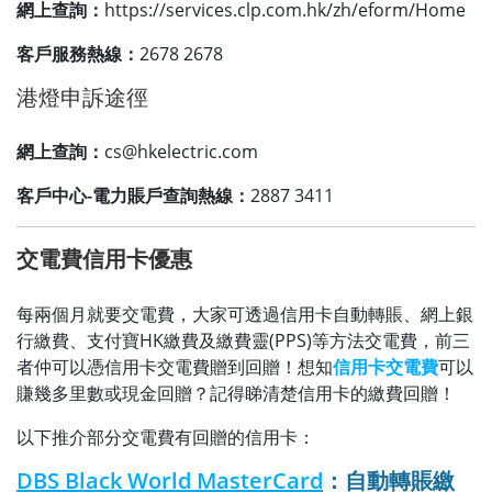
網上查詢：
https://services.clp.com.hk/zh/eform/Home
客戶服務熱線：
2678 2678
港燈申訴途徑
網上查詢：
cs@hkelectric.com
客戶中心-電力賬戶查詢熱線：
2887 3411
交電費信用卡優惠
每兩個月就要交電費，大家可透過信用卡自動轉賬、網上銀
行繳費、支付寶HK繳費及繳費靈(PPS)等方法交電費，前三
者仲可以憑信用卡交電費贈到回贈！想知
信用卡交電費
可以
賺幾多里數或現金回贈？記得睇清楚信用卡的繳費回贈！
以下推介部分交電費有回贈的信用卡：
DBS Black World MasterCard
：自動轉賬繳