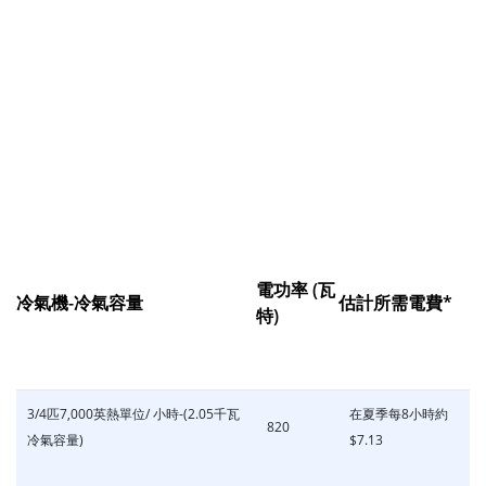
電功率 (瓦
冷氣機-冷氣容量
估計所需電費*
特)
3/4匹7,000英熱單位/ 小時-(2.05千瓦
在夏季每8小時約
820
冷氣容量)
$7.13