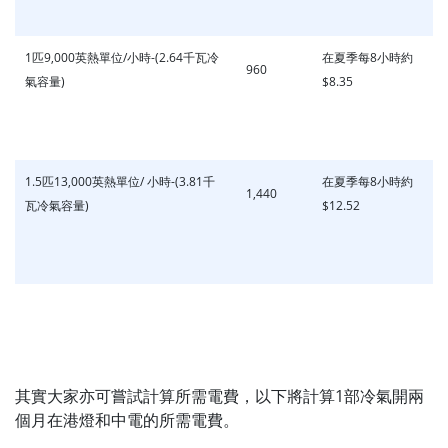
1匹9,000英熱單位/小時-(2.64千瓦冷
在夏季每8小時約
960
氣容量)
$8.35
1.5匹13,000英熱單位/ 小時-(3.81千
在夏季每8小時約
1,440
瓦冷氣容量)
$12.52
其實大家亦可嘗試計算所需電費，以下將計算1部冷氣開兩
個月在港燈和中電的所需電費。