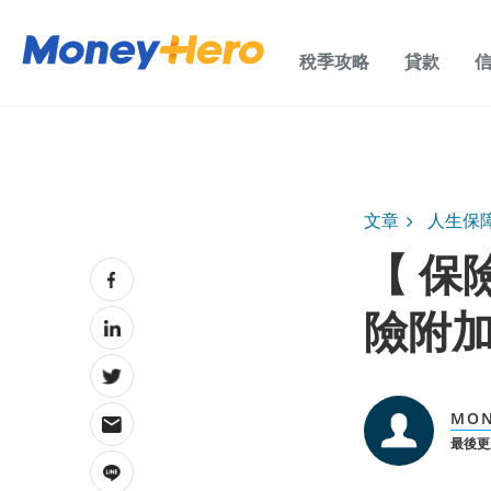
稅季攻略
貸款
文章
人生保
【 保
險附
MON
最後更新