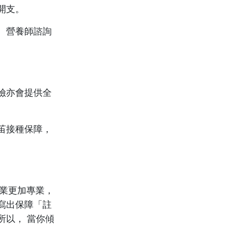
開支。
、營養師諮詢
險亦會提供全
苖接種保障，
。
行業更加專業，
寫出保障「註
所以， 當你傾