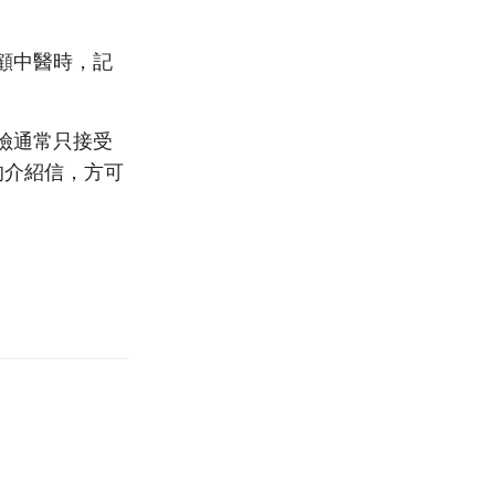
顧中醫時，記
險通常只接受
的介紹信，方可