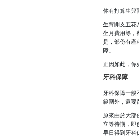
你有打算生兒
生育開支五花
坐月費用等，
是，部份有產
障。
正因如此，你
牙科保障
牙科保障一般
範圍外，還要
原來由於大部
立等待期，即
早日得到牙科