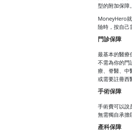
型的附加保障
MoneyHe
險時，按自己
門診保障
最基本的醫療
不需為你的門
療、脊醫、中
或需要註冊西
手術保障
手術費可以說
無需獨自承擔
產科保障