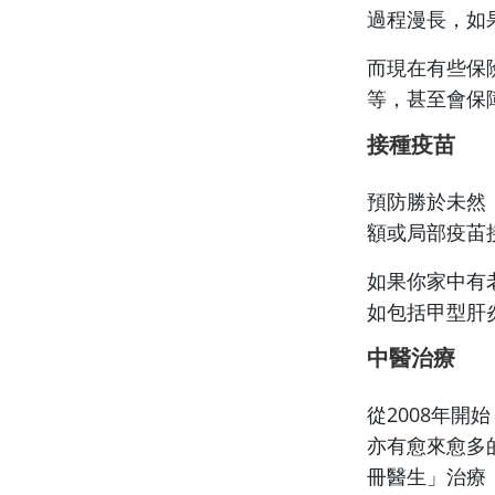
過程漫長，如
而現在有些保
等，甚至會保
接種疫苗
預防勝於未然
額或局部疫苖
如果你家中有
如包括甲型肝
中醫治療
從2008年
亦有愈來愈多
冊醫生」治療