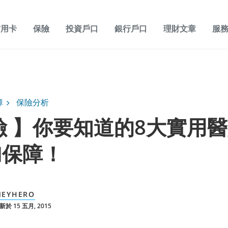
信用卡
保險
投資戶口
銀行戶口
理財文章
服
障
保險分析
險 】你要知道的8大實用
加保障！
EYHERO
於 15 五月, 2015