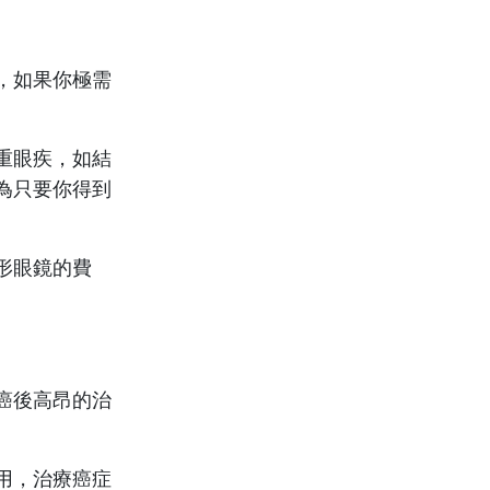
，如果你極需
重眼疾，如結
為只要你得到
形眼鏡的費
癌後高昂的治
用，治療癌症