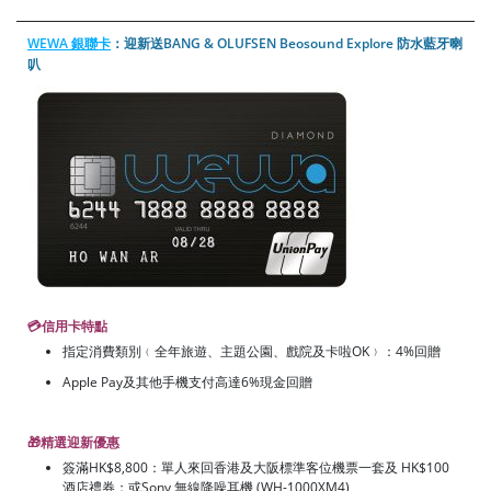
WEWA 銀聯卡
：迎新送BANG & OLUFSEN Beosound Explore 防水藍牙喇
叭
💳信用卡特點
指定消費類別﹙全年旅遊、主題公園、戲院及卡啦OK﹚：4%回贈
Apple Pay及其他手機支付高達6%現金回贈
🎁
精選迎新優惠
簽滿HK$8,800：單人來回香港及大阪標準客位機票一套及 HK$100
酒店禮券；或Sony 無線降噪耳機 (WH-1000XM4)