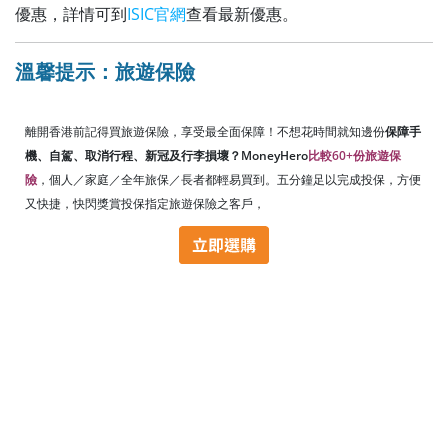
優惠，詳情可到
ISIC官網
查看最新優惠。
溫馨提示：旅遊保險
離開香港前記得買旅遊保險，享受最全面保障！不想花時間就知邊份
保障手
機、自駕、取消行程、新冠及行李損壞？MoneyHero
比較60+份旅遊保
險
，個人／家庭／全年旅保／長者都輕易買到。五分鐘足以完成投保，方便
又快捷，快閃獎賞投保指定旅遊保險之客戶，