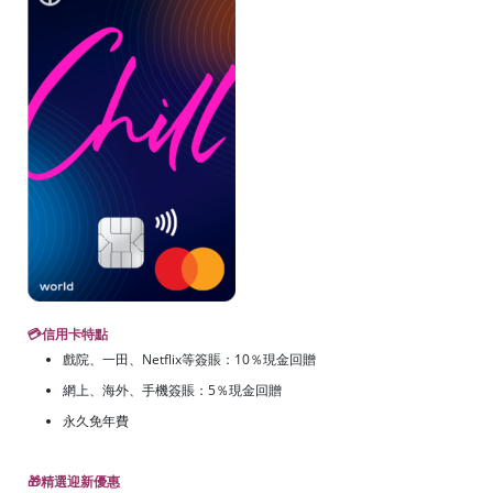
💳
信用卡特點
戲院、一田、Netflix等簽賬：10％現金回贈
網上、海外、手機簽賬：5％現金回贈
永久免年費
🎁
精選迎新優惠