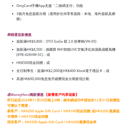
OmyCard手機App支援「二維碼支付」功能
3個月免息簽賬分期（適用於任何零售簽賬：本地、海外簽賬及網
購）
🎁精選迎新優惠
簽賬滿HK$9,800：OTO GoGo 鬆 2.0 按摩椅(VN-05)
簽賬滿HK$8,500：德國寶 WiFi智能UVC空氣淨化加濕風扇暖風機
(EFB-426HM-SC)；或
HK$500現金回贈；或
全日制學生：簽滿HK$2,000送HK$400 Klook電子禮品卡；或
高達HK$90,000免息免手續費現金分期套現計劃
💰MoneyHero獨家優惠
【新舊客戶均享迎新】
即日起至2024年11月30日晚上6時，經本網成功申請並於12月31日前獲批
可獲以下獎賞：
新客戶：HK$200 Apple Gift Card + HK$100現金回贈; 或HK$200 惠康超
市禮券 + HK$100現金回贈
現有客戶：HK$200 Apple Gift Card / HK$200惠康現金券