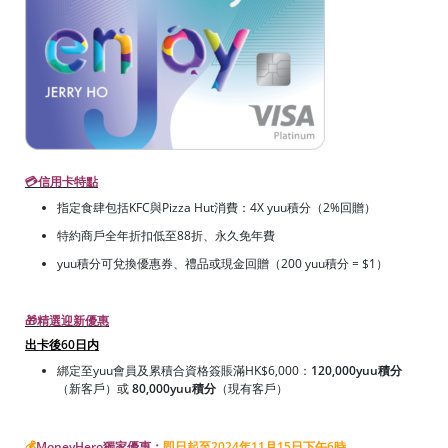
💳信用卡特點
指定食肆包括KFC與Pizza Hut消費：4X yuu積分（2%回贈）
特約商戶全年折扣低至88折、永久免年費
yuu積分可兌換優惠券、禮品或現金回贈（200 yuu積分 = $1）
🎁精選迎新優惠
出卡後60日内
綁定至yuu會員及累積合資格簽賬滿HK$6,000：
120,000yuu積分
（新客戶）或
80,000yuu積分
（現有客戶）
💰
MoneyHero獨家優惠：
即日起至2024年11月15日下午6時，