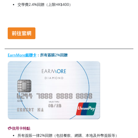
交學費2.4%回贈（上限HK$400）
EarnMore銀聯卡
：所有簽賬2%回贈
💳信用卡特點
所有簽賬一律2%回贈（包括餐飲、網購、本地及外幣簽賬等）