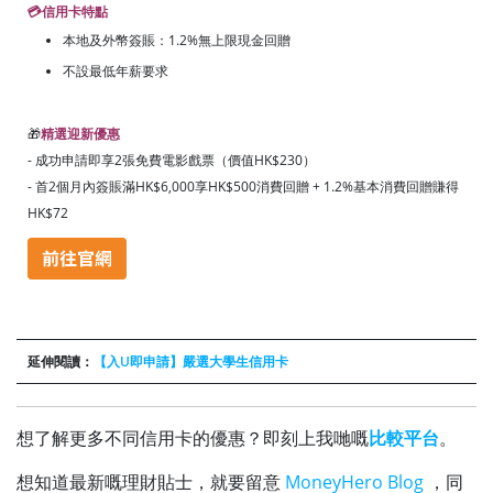
💳信用卡特點
本地及外幣簽賬：1.2%無上限現金回贈
不設
最低年薪要求
🎁
精選迎新優惠
- 成功申請即享2張免費電影戲票（價值HK$230）
- 首2個月內簽賬滿HK$6,000享HK$500消費回贈 + 1.2%基本消費回贈賺得
HK$72
延伸閱讀：
【入U即申請】嚴選大學生信用卡
想了解更多不同信用卡的優惠？即刻上我哋嘅
比較平台
。
想知道最新嘅理財貼士，就要留意
MoneyHero Blog
，同