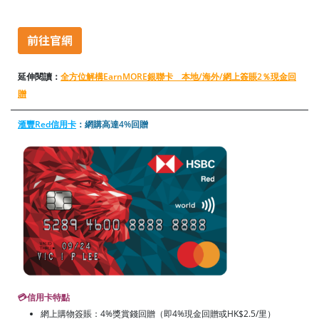
延伸閱讀：
全方位解構EarnMORE銀聯卡 本地/海外/網上簽賬2％現金回
贈
滙豐Red信用卡
：網購高達4%回贈
💳信用卡特點
網上購物簽賬：4%獎賞錢回贈（即4%現金回贈或HK$2.5/里）