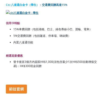
Citi 八達通白金卡（學生）
：交通費回贈高達15%
信用卡特點
15%車費回贈（包括
港鐵、巴士、綠色專線小巴、渡輪、電車
）
5%交通費回贈（包括
隧道、停車場、
咪錶費）
内置八達通功能
精選迎新優惠
發卡後首3個月內簽賬HK$1,000(須包含最少1次HK$500自動增值交
易)：HK$300現金回贈