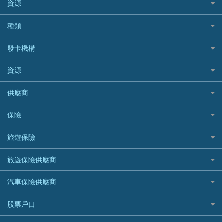
BEA 東亞銀行
資源
網上貸款
BOC 中國銀行
結餘轉戶(清卡數貸款)
如何申請個人貸款
種類
Cashing Pro 優尚信貸
銀行貸款
如何管理個人貸款
CCB(Asia) 中國建設銀行 (亞洲)
網購優惠
發卡機構
財務公司貸款
個人貸款有用資訊
Citibank 花旗銀行
精選外幣網購信用卡
免入息貸款
清卡數貸款教學
Citibank花旗銀行
資源
CNCBI 信銀國際
尊尚信用卡
免TU貸款
循環貸款教學
AE美國運通
CreFIT 維信
公司信用卡
Black Friday優惠
供應商
急借錢
個人化貸款產品推介 🔥全新
DBS星展銀行
DBS 星展銀行
電子錢包信用卡
淘寶付款方式
業主貸款
債務重組一覽
HSBC滙豐銀行
八達通自動增值信用卡
保險
DSB 大新銀行
日本遊信用卡攻略
一田購物優惠日
汽車貸款
供樓利息扣稅
Mox
Fubon 富邦銀行
韓國遊信用卡攻略
SOGO感謝祭
旅遊保險
緊急貸款比較
旅遊保險
最佳貸款app
信銀國際
HK Finance 香港信貸
台灣遊信用卡攻略
HKTVmall優惠碼
汽車保險
最佳小額貸款比較
大新銀行
日本旅遊保險及資訊
HSBC 滙豐銀行貸款
旅遊保險供應商
機場貴賓室信用卡
交稅優惠
家居保險
易批必批貸款
恒生銀行
泰國旅遊保險及資訊
K Cash 貸款
Visa信用卡
酒店優惠碼
家傭保險
AXA 安盛
24小時貸款
汽車保險供應商
Standard Chartered渣打銀行
台灣旅遊保險及資訊
Mox 銀行
萬事達卡
機票優惠碼
寵物保險
AIG 美亞
最佳循環貸款
安信EarnMORE
韓國旅遊保險及資訊
大新汽車保險
National Resources 中潤物業按揭
銀聯信用卡
股票戶口
定期人壽保險
Allianz 安聯
AEON
歐洲旅遊保險及資訊
中銀汽車保險
OCBC 華僑銀行
高獎賞信用卡推薦
危疾保險