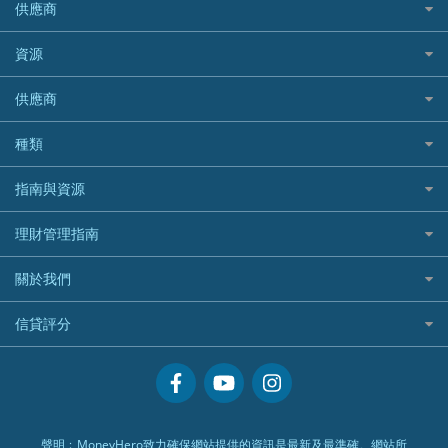
Allied World 世聯
富途證券
東亞銀行
供應商
越南旅遊保險及資訊
Allianz安聯汽車保險
PrimeCredit 安信信貸
酒店信用卡
年金資訊
Avo
IB盈透證券
SIM
澳洲旅遊保險及資訊
bolttech保障汽車保險
Promise 邦民日本財務
富途牛牛好唔好？
資源
樓宇火險
中國銀行
老虎證券
Airwallex信用卡
長者嘆世界
Zurich蘇黎世汽車保險
Rabbit Credit月兔信貸
Webull微牛證券好唔好？
Bolttech 保特
uSMART 盈立證券
股票戶口開戶
供應商
家庭親子遊
QBE昆士蘭汽車保險
Standard Chartered 渣打銀行
Longbridge長橋證券好唔好？
Blue Cross 藍十字
華盛証券
證券行邊間好？
全年周圍飛
平安汽車保險
UA 亞洲聯合財務
老虎證券好唔好？
銀行戶口比較
種類
中國平安
長橋證券
港股5隻高息ETF精選
手機邊份好
WeLab Bank
華盛証券好唔好？
尊尚銀行戶口
大新銀行
WeBull微牛證券
什麼是ETF？
定期存款
自駕遊比較
指南與資源
WeLend 貸款
漲樂全球通好唔好？
Citi Plus
Generali 忠意
漲樂全球通｜華泰國際
香港30大高息股排行
港元定存
相機有得保
X Wallet 貸款
IB盈透證券好唔好？
中信銀行inMotion
理財資訊
HSBC滙豐銀行
理財管理指南
OSL
黃金ETF懶人包
人民幣定存
專為孕婦設計的最佳旅遊保險
ZA Bank
盈立證券 uSMART 好唔好？
Airwallex銀行
識慳識賺
MSIG 三井住友
StashAway
最值得注意的比特幣ETF
美元定存
常用相關詞彙
最佳滑雪旅遊保險
關於我們
Stashaway好唔好？
債務管理
Prudential 保誠
Syfe
選股策略：五步調查攻略
英鎊定存
MoneyHero電子報
最適合BB的旅遊保險
Hashkey好唔好？
投資理財
服務承諾
QBE 昆士蘭
信貸評分
澳元定存
所有合作銀行或機構
Syfe好唔好？
置業安居
網上支援
Starr
信貸評分指南
人生保障
精選產品
Zurich 蘇黎世
精明旅遊
換領現金券流程
創業求職
常見問題
聲明﹕MoneyHero致力確保網站提供的資訊是最新及最準確。網站所