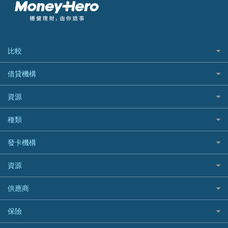
比較
私人貸款比較
借貸機構
稅季/稅務貸款
BEA 東亞銀行
資源
網上貸款
BOC 中國銀行
結餘轉戶(清卡數貸款)
如何申請個人貸款
種類
Cashing Pro 優尚信貸
銀行貸款
如何管理個人貸款
CCB(Asia) 中國建設銀行 (亞洲)
網購優惠
發卡機構
財務公司貸款
個人貸款有用資訊
Citibank 花旗銀行
精選外幣網購信用卡
免入息貸款
清卡數貸款教學
Citibank花旗銀行
資源
CNCBI 信銀國際
尊尚信用卡
免TU貸款
循環貸款教學
AE美國運通
CreFIT 維信
公司信用卡
Black Friday優惠
供應商
急借錢
個人化貸款產品推介 🔥全新
DBS星展銀行
DBS 星展銀行
電子錢包信用卡
淘寶付款方式
業主貸款
債務重組一覽
HSBC滙豐銀行
八達通自動增值信用卡
保險
DSB 大新銀行
日本遊信用卡攻略
一田購物優惠日
汽車貸款
供樓利息扣稅
Mox
Fubon 富邦銀行