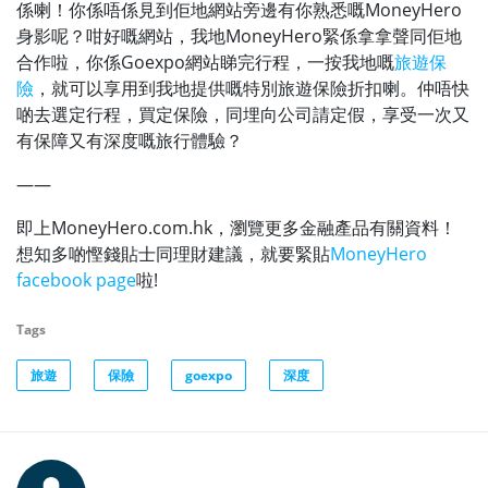
係喇！你係唔係見到佢地網站旁邊有你熟悉嘅MoneyHero
身影呢？咁好嘅網站，我地MoneyHero緊係拿拿聲同佢地
合作啦，你係Goexpo網站睇完行程，一按我地嘅
旅遊保
險
，就可以享用到我地提供嘅特別旅遊保險折扣喇。仲唔快
啲去選定行程，買定保險，同埋向公司請定假，享受一次又
有保障又有深度嘅旅行體驗？
——
即上MoneyHero.com.hk，瀏覽更多金融產品有關資料！
想知多啲慳錢貼士同理財建議，就要緊貼
MoneyHero
facebook page
啦!
Tags
旅遊
保險
goexpo
深度