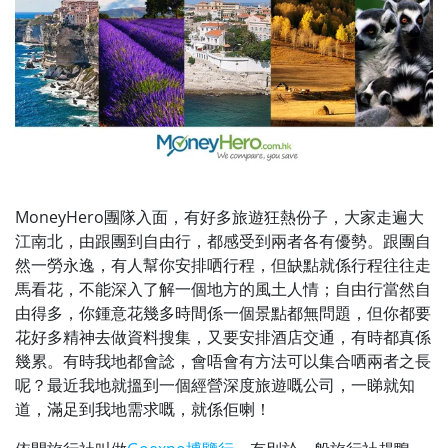
MoneyHero團隊入面，有好多旅遊狂熱份子，大家走遍大
江南北，由跟團到自由行，都感受到兩者各有優勢。跟團自
然一勞永逸，有人幫你安排哂行程，但缺點就係行程往往走
馬看花，不能深入了解一個地方的風土人情；自由行當然自
由得多，你鍾意花幾多時間係一個景點都無問題，但你都要
花好多精神去做資料搜集，又要安排酒店交通，有時都真係
幾累。有時我地都會諗，會唔會有方法可以集合哂兩者之長
呢？最近我地就搵到一個經營深度旅遊嘅公司，一睇就知
道，滿足到我地需求嘅，就係佢喇！