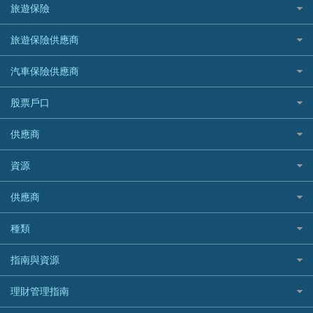
韓國遊信用卡攻略
SOGO感謝祭
旅遊保險
緊急貸款比較
旅遊保險
最佳貸款app
信銀國際
HK Finance 香港信貸
台灣遊信用卡攻略
HKTVmall優惠碼
汽車保險
最佳小額貸款比較
大新銀行
日本旅遊保險及資訊
HSBC 滙豐銀行貸款
旅遊保險供應商
機場貴賓室信用卡
交稅優惠
家居保險
易批必批貸款
恒生銀行
泰國旅遊保險及資訊
K Cash 貸款
Visa信用卡
酒店優惠碼
家傭保險
AXA 安盛
24小時貸款
汽車保險供應商
Standard Chartered渣打銀行
台灣旅遊保險及資訊
Mox 銀行
萬事達卡
機票優惠碼
寵物保險
AIG 美亞
最佳循環貸款
安信EarnMORE
韓國旅遊保險及資訊
大新汽車保險
National Resources 中潤物業按揭
銀聯信用卡
股票戶口
定期人壽保險
Allianz 安聯
AEON
歐洲旅遊保險及資訊
中銀汽車保險
OCBC 華僑銀行
高獎賞信用卡推薦
危疾保險
Allied World 世聯
富途證券
東亞銀行
供應商
越南旅遊保險及資訊
Allianz安聯汽車保險
PrimeCredit 安信信貸
酒店信用卡
年金資訊
Avo
IB盈透證券
SIM
澳洲旅遊保險及資訊
bolttech保障汽車保險
Promise 邦民日本財務
富途牛牛好唔好？
資源
樓宇火險
中國銀行
老虎證券
Airwallex信用卡
長者嘆世界
Zurich蘇黎世汽車保險
Rabbit Credit月兔信貸
Webull微牛證券好唔好？
Bolttech 保特
uSMART 盈立證券
股票戶口開戶
供應商
家庭親子遊
QBE昆士蘭汽車保險
Standard Chartered 渣打銀行
Longbridge長橋證券好唔好？
Blue Cross 藍十字
華盛証券
證券行邊間好？
全年周圍飛
平安汽車保險
UA 亞洲聯合財務
老虎證券好唔好？
銀行戶口比較
種類
中國平安
長橋證券
港股5隻高息ETF精選
手機邊份好
WeLab Bank
華盛証券好唔好？
尊尚銀行戶口
大新銀行
WeBull微牛證券
什麼是ETF？
定期存款
自駕遊比較
指南與資源
WeLend 貸款
漲樂全球通好唔好？
Citi Plus
Generali 忠意
漲樂全球通｜華泰國際
香港30大高息股排行
港元定存
相機有得保
X Wallet 貸款
IB盈透證券好唔好？
中信銀行inMotion
理財資訊
HSBC滙豐銀行
理財管理指南
OSL
黃金ETF懶人包
人民幣定存
專為孕婦設計的最佳旅遊保險
ZA Bank
盈立證券 uSMART 好唔好？
Airwallex銀行
識慳識賺
MSIG 三井住友