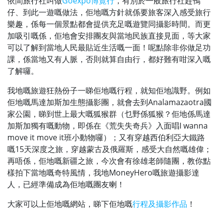
依間旅行社叫做
Goexpo博覽行
，有別於一般旅行社趕鴨
仔、到此一遊嘅做法，佢地嘅方針就係要旅客深入感受旅行
樂趣，係每一個景點都會提供充足嘅遊覽同攝影時間。而更
加吸引嘅係，佢地會安排團友與當地民族直接見面，等大家
可以了解到當地人民最貼近生活嘅一面！呢點除非你做足功
課，係當地又有人脈，否則就算自由行，都好難有咁深入嘅
了解囉。
我地嘅旅遊狂熱份子一睇佢地嘅行程，就知佢地識野。例如
佢地嘅馬達加斯加生態攝影團，就會去到Analamazaotra國
家公園，睇到世上最大嘅狐猴群（乜野係狐猴？佢地係馬達
加斯加獨有嘅動物，即係在《荒失失奇兵》入面唱I wanna
move it move it班小動物囉）；又有穿越西伯利亞大鐵路
嘅15天深度之旅，穿越蒙古及俄羅斯，感受大自然嘅雄偉；
再唔係，佢地嘅新疆之旅，今次會有徐雄老師隨團，教你點
樣拍下當地嘅奇特風情，我地MoneyHero嘅旅遊攝影達
人，已經準備成為佢地嘅團友喇！
大家可以上佢地嘅網站，睇下佢地嘅
行程及攝影作品
！