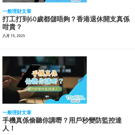
一般理財文章
打工打到60歲都儲唔夠？香港退休開支真係
咁貴？
八月 15, 2025
一般理財文章
手機真係偷聽你講嘢？用戶秒變防監控達
人！