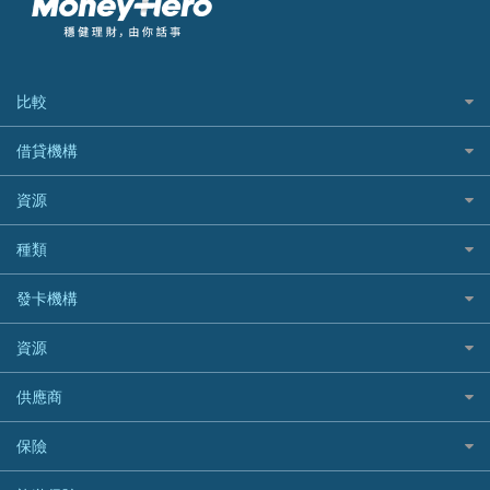
比較
私人貸款比較
借貸機構
稅季/稅務貸款
BEA 東亞銀行
資源
網上貸款
BOC 中國銀行
結餘轉戶(清卡數貸款)
如何申請個人貸款
種類
Cashing Pro 優尚信貸
銀行貸款
如何管理個人貸款
CCB(Asia) 中國建設銀行 (亞洲)
網購優惠
發卡機構
財務公司貸款
個人貸款有用資訊
Citibank 花旗銀行
精選外幣網購信用卡
免入息貸款
清卡數貸款教學
Citibank花旗銀行
資源
CNCBI 信銀國際
尊尚信用卡
免TU貸款
循環貸款教學
AE美國運通
CreFIT 維信
公司信用卡
Black Friday優惠
供應商
急借錢
個人化貸款產品推介 🔥全新
DBS星展銀行
DBS 星展銀行
電子錢包信用卡
淘寶付款方式
業主貸款
債務重組一覽
HSBC滙豐銀行
八達通自動增值信用卡
保險
DSB 大新銀行
日本遊信用卡攻略
一田購物優惠日
汽車貸款
供樓利息扣稅
Mox
Fubon 富邦銀行
韓國遊信用卡攻略
SOGO感謝祭