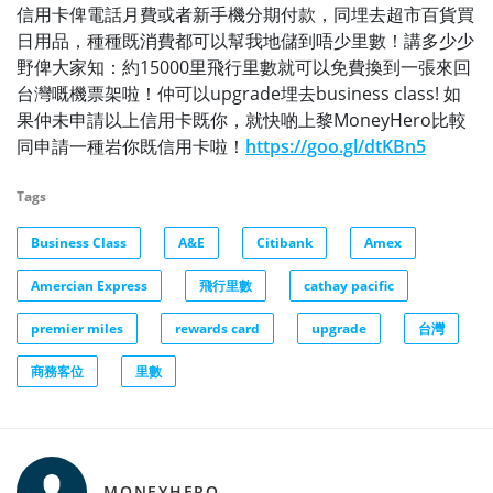
信用卡俾電話月費或者新手機分期付款，同埋去超市百貨買
日用品，種種既消費都可以幫我地儲到唔少里數！講多少少
野俾大家知：約15000里飛行里數就可以免費換到一張來回
台灣嘅機票架啦！仲可以upgrade埋去business class! 如
果仲未申請以上信用卡既你，就快啲上黎MoneyHero比較
同申請一種岩你既信用卡啦！
https://goo.gl/dtKBn5
Tags
Business Class
A&E
Citibank
Amex
Amercian Express
飛行里數
cathay pacific
premier miles
rewards card
upgrade
台灣
商務客位
里數
MONEYHERO