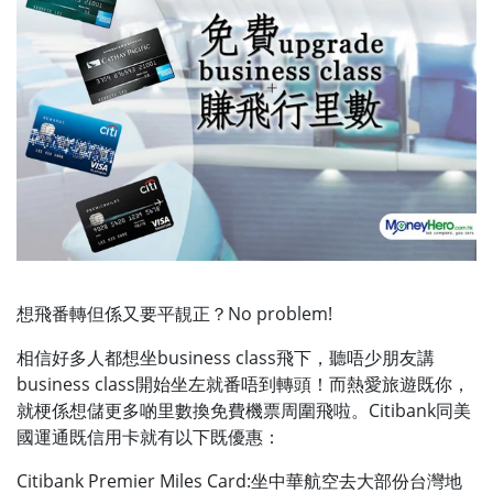
想飛番轉但係又要平靚正？No problem!
相信好多人都想坐business class飛下，聽唔少朋友講
business class開始坐左就番唔到轉頭！而熱愛旅遊既你，
就梗係想儲更多啲里數換免費機票周圍飛啦。Citibank同美
國運通既信用卡就有以下既優惠：
Citibank Premier Miles Card:坐中華航空去大部份台灣地