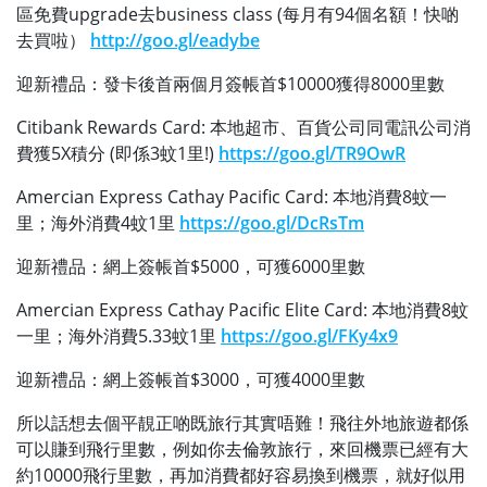
區免費upgrade去business class (每月有94個名額！快啲
去買啦）
http://goo.gl/eadybe
迎新禮品：發卡後首兩個月簽帳首$10000獲得8000里數
Citibank Rewards Card: 本地超市、百貨公司同電訊公司消
費獲5X積分 (即係3蚊1里!)
https://goo.gl/TR9OwR
Amercian Express Cathay Pacific Card: 本地消費8蚊一
里；海外消費4蚊1里
https://goo.gl/DcRsTm
迎新禮品：網上簽帳首$5000，可獲6000里數
Amercian Express Cathay Pacific Elite Card: 本地消費8蚊
一里；海外消費5.33蚊1里
https://goo.gl/FKy4x9
迎新禮品：網上簽帳首$3000，可獲4000里數
所以話想去個平靚正啲既旅行其實唔難！飛往外地旅遊都係
可以賺到飛行里數，例如你去倫敦旅行，來回機票已經有大
約10000飛行里數，再加消費都好容易換到機票，就好似用