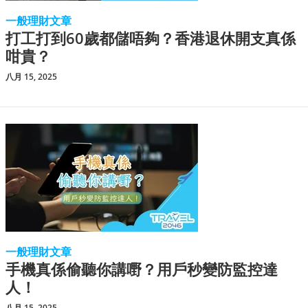
一般理財文章
打工打到60歲都儲唔夠？香港退休開支真係
咁貴？
八月 15, 2025
一般理財文章
手機真係偷聽你講嘢？用戶秒變防監控達
人！
八月 15, 2025