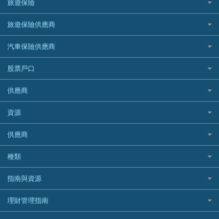
旅遊保險
緊急貸款比較
旅遊保險
最佳貸款app
信銀國際
HK Finance 香港信貸
台灣遊信用卡攻略
HKTVmall優惠碼
汽車保險
最佳小額貸款比較
大新銀行
日本旅遊保險及資訊
HSBC 滙豐銀行貸款
旅遊保險供應商
機場貴賓室信用卡
交稅優惠
家居保險
易批必批貸款
恒生銀行
泰國旅遊保險及資訊
K Cash 貸款
Visa信用卡
酒店優惠碼
家傭保險
AXA 安盛
24小時貸款
汽車保險供應商
Standard Chartered渣打銀行
台灣旅遊保險及資訊
Mox 銀行
萬事達卡
機票優惠碼
寵物保險
AIG 美亞
最佳循環貸款
安信EarnMORE
韓國旅遊保險及資訊
大新汽車保險
National Resources 中潤物業按揭
銀聯信用卡
股票戶口
定期人壽保險
Allianz 安聯
AEON
歐洲旅遊保險及資訊
中銀汽車保險
OCBC 華僑銀行
高獎賞信用卡推薦
危疾保險
Allied World 世聯
富途證券
東亞銀行
供應商
越南旅遊保險及資訊
Allianz安聯汽車保險
PrimeCredit 安信信貸
酒店信用卡
年金資訊
Avo
IB盈透證券
SIM
澳洲旅遊保險及資訊
bolttech保障汽車保險
Promise 邦民日本財務
富途牛牛好唔好？
資源
樓宇火險
中國銀行
老虎證券
Airwallex信用卡
長者嘆世界
Zurich蘇黎世汽車保險
Rabbit Credit月兔信貸
Webull微牛證券好唔好？
Bolttech 保特
uSMART 盈立證券
股票戶口開戶
供應商
家庭親子遊
QBE昆士蘭汽車保險
Standard Chartered 渣打銀行
Longbridge長橋證券好唔好？
Blue Cross 藍十字
華盛証券
證券行邊間好？
全年周圍飛
平安汽車保險
UA 亞洲聯合財務
老虎證券好唔好？
銀行戶口比較
種類
中國平安
長橋證券
港股5隻高息ETF精選
手機邊份好
WeLab Bank
華盛証券好唔好？
尊尚銀行戶口
大新銀行
WeBull微牛證券
什麼是ETF？
定期存款
自駕遊比較
指南與資源
WeLend 貸款
漲樂全球通好唔好？
Citi Plus
Generali 忠意
漲樂全球通｜華泰國際
香港30大高息股排行
港元定存
相機有得保
X Wallet 貸款
IB盈透證券好唔好？
中信銀行inMotion
理財資訊
HSBC滙豐銀行
理財管理指南
OSL
黃金ETF懶人包
人民幣定存
專為孕婦設計的最佳旅遊保險
ZA Bank
盈立證券 uSMART 好唔好？
Airwallex銀行
識慳識賺
MSIG 三井住友
StashAway
最值得注意的比特幣ETF
美元定存