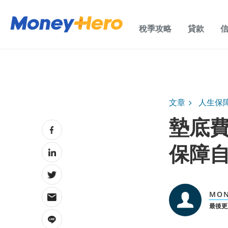
稅季攻略
貸款
文章
人生保
墊底
保障
MON
最後更新