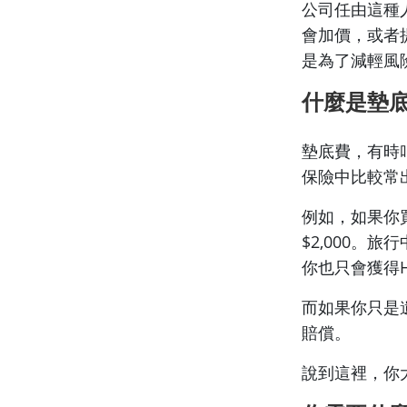
公司任由這種
會加價，或者
是為了減輕風
什麼是墊
墊底費，有時叫
保險中比較常
例如，如果你買
$2,000。
你也只會獲得HK$
而如果你只是遺
賠償。
說到這裡，你