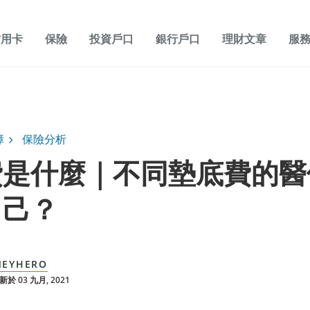
信用卡
保險
投資戶口
銀行戶口
理財文章
服
障
保險分析
費是什麼｜不同墊底費的醫
自己？
EYHERO
於 03 九月, 2021