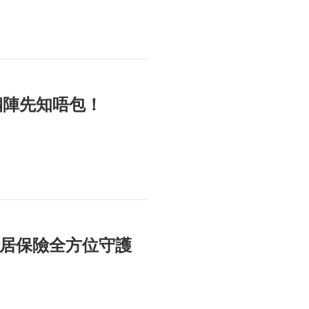
嗰陣先知唔包！
e家居保險全方位守護