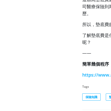
司醫療保險到
歷。
所以，墊底費
了解墊底費是
呢？
——
簡單幾個程序
https://www.
Tags
保險知識