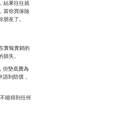
，結果往往就
，當你買保險
你朋友了。
，在實報實銷的
的損失。
0，但墊底費為
司申請到賠償，
就不能得到任何