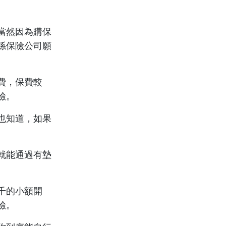
當然因為購保
係保險公司願
費，保費較
險。
也知道，如果
就能通過有墊
千的小額開
險。