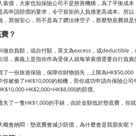
人索償，大家也知保險公司不是慈善機構，為了平衡成本
提高申請賠償的要求，令守規矩的人負擔更高成本。所以
險，買個安心，而不是為了鑽法律空子，那麼墊底費就是
底費？
做自負額，或自付額，英文為excess，或deductible
出現，廣義上是指你作為受保人就每筆索償需要自行負責
了一份旅遊保險，保障你財物損失，上限為HK$50,00
旅行中你被偷了HK$10,000的相機，而你成功申請向保險公
10,000-HK$2,000=HK$8,000的賠償。
失了一隻HK$1,000的手錶，由於金額低於墊底費，你
大概會納悶：墊底費會減少賠償，為什麼會是我朋友呢？