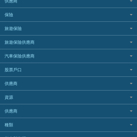
供應商
急借錢
個人化貸款產品推介 🔥全新
DBS星展銀行
DBS 星展銀行
電子錢包信用卡
淘寶付款方式
業主貸款
債務重組一覽
HSBC滙豐銀行
八達通自動增值信用卡
保險
DSB 大新銀行
日本遊信用卡攻略
一田購物優惠日
汽車貸款
供樓利息扣稅
Mox
Fubon 富邦銀行
韓國遊信用卡攻略
SOGO感謝祭
旅遊保險
緊急貸款比較
旅遊保險
最佳貸款app
信銀國際
HK Finance 香港信貸
台灣遊信用卡攻略
HKTVmall優惠碼
汽車保險
最佳小額貸款比較
大新銀行
日本旅遊保險及資訊
HSBC 滙豐銀行貸款
旅遊保險供應商
機場貴賓室信用卡
交稅優惠
家居保險
易批必批貸款
恒生銀行
泰國旅遊保險及資訊
K Cash 貸款
Visa信用卡
酒店優惠碼
家傭保險
AXA 安盛
24小時貸款
汽車保險供應商
Standard Chartered渣打銀行
台灣旅遊保險及資訊
Mox 銀行
萬事達卡
機票優惠碼
寵物保險
AIG 美亞
最佳循環貸款
安信EarnMORE
韓國旅遊保險及資訊
大新汽車保險
National Resources 中潤物業按揭
銀聯信用卡
股票戶口
定期人壽保險
Allianz 安聯
AEON
歐洲旅遊保險及資訊
中銀汽車保險
OCBC 華僑銀行
高獎賞信用卡推薦
危疾保險
Allied World 世聯
富途證券
東亞銀行
供應商
越南旅遊保險及資訊
Allianz安聯汽車保險
PrimeCredit 安信信貸
酒店信用卡
年金資訊
Avo
IB盈透證券
SIM
澳洲旅遊保險及資訊
bolttech保障汽車保險
Promise 邦民日本財務
富途牛牛好唔好？
資源
樓宇火險
中國銀行
老虎證券
Airwallex信用卡
長者嘆世界
Zurich蘇黎世汽車保險
Rabbit Credit月兔信貸
Webull微牛證券好唔好？
Bolttech 保特
uSMART 盈立證券
股票戶口開戶
供應商
家庭親子遊
QBE昆士蘭汽車保險
Standard Chartered 渣打銀行
Longbridge長橋證券好唔好？
Blue Cross 藍十字
華盛証券
證券行邊間好？
全年周圍飛
平安汽車保險
UA 亞洲聯合財務
老虎證券好唔好？
銀行戶口比較
種類
中國平安
長橋證券
港股5隻高息ETF精選
手機邊份好
WeLab Bank
華盛証券好唔好？
尊尚銀行戶口
大新銀行
WeBull微牛證券
什麼是ETF？