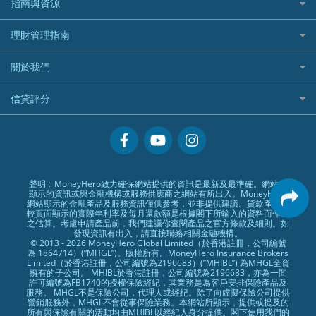
定期存款
自駕遊比較
指南與資源
WeLend 貸款
漲樂全球通好唔好？
Citi Plus
Generali 忠意
漲樂全球通｜華泰國際
香港30大高息股排行
港元定存
相機有得保
X Wallet 貸款
IB盈透證券好唔好？
中信銀行inMotion
理財資訊
HSBC滙豐銀行
理財管理指南
OSL
黃金ETF懶人包
人民幣定存
專為孕婦設計的最佳旅遊保險
ZA Bank
盈立證券 uSMART 好唔好？
Airwallex銀行
識慳識賺
MSIG 三井住友
StashAway
最值得注意的比特幣ETF
美元定存
常用相關詞彙
最佳滑雪旅遊保險
關於我們
Stashaway好唔好？
債務管理
Prudential 保誠
Syfe
選股策略：五步調查攻略
英鎊定存
MoneyHero電子報
最適合BB的旅遊保險
Hashkey好唔好？
投資理財
服務承諾
QBE 昆士蘭
信貸評分
澳元定存
所有合作銀行或機構
Syfe好唔好？
置業安居
網上支援
Starr
信貸評分指南
人生保障
精選產品
Zurich 蘇黎世
精明旅遊
換領現金券流程
創業求職
常見問題
聲明﹕MoneyHero致力確保網站提供的資訊是最新及最準確。網站所
顯示的資訊或與金融機構或服務供應商之網站有所出入。MoneyHero
專欄文章
條款及細則
網站顯示的金融產品及服務資訊僅供參考，並非提供建議。貸款產品比
較頁面顯示的實際年利率及每月還款額是根據閣下所輸入的資料而作出
編輯守則
之估算。考慮申請產品前，我們建議你查閱產品之官方條款及細則。如
發現資訊有出入，請直接聯絡相關金融機構。
廣告合作
© 2013 - 2026 MoneyHero Global Limited（於香港註冊，公司編號
為 1864714）(“MHGL”)。版權所有。MoneyHero Insurance Brokers
廣告政策
Limited（於香港註冊，公司編號為2196683）(”MHIBL”) 為MHGL全資
擁有的子公司。 MHIBL於香港註冊，公司編號為2196683，亦為一間
私隱政策
許可編號為FB1740的授權保險經紀，其業務是為客戶安排保險產品及
服務。 MHGL不是保險公司，代理人或經紀。除了向虛擬保險公司提供
加入我們
營銷服務外，MHGL不會從事保險業務。本網站所顯示，提供或提及的
所有與保險有關的活動均由MHIBL以經紀人身分提供。閣下使用我們的