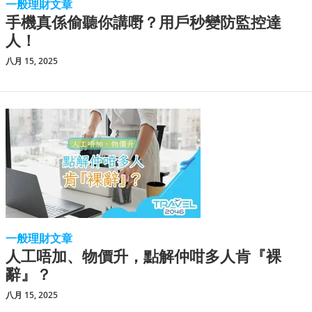
一般理財文章
手機真係偷聽你講嘢？用戶秒變防監控達
人！
八月 15, 2025
一般理財文章
人工唔加、物價升，點解仲咁多人肯『裸
辭』？
八月 15, 2025