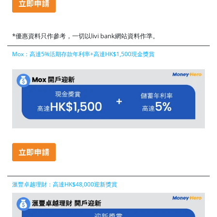
*優惠資料只作參考，一切以livi bank網站資料作準。
Mox：高達5%活期存款年利率+高達HK$1,500現金獎賞
滙豐卓越理財：高達HK$48,000迎新獎賞