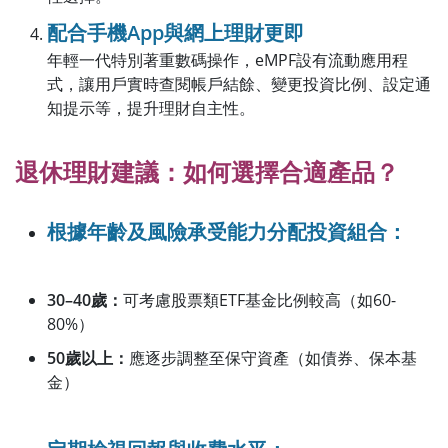
配合手機App與網上理財更即
年輕一代特別著重數碼操作，eMPF設有流動應用程
式，讓用戶實時查閱帳戶結餘、變更投資比例、設定通
知提示等，提升理財自主性。
退休理財建議：如何選擇合適產品？
根據年齡及風險承受能力分配投資組合：
30–40歲：
可考慮股票類ETF基金比例較高（如60-
80%）
50歲以上：
應逐步調整至保守資產（如債券、保本基
金）