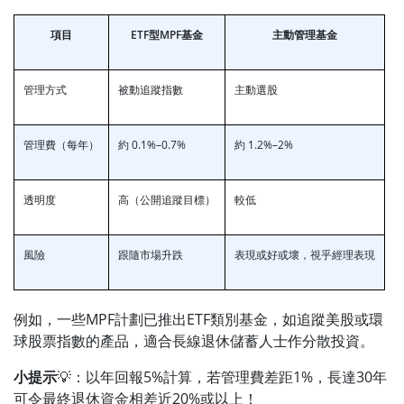
項目
ETF型MPF基金
主動管理基金
管理方式
被動追蹤指數
主動選股
管理費（每年）
約 0.1%–0.7%
約 1.2%–2%
透明度
高（公開追蹤目標）
較低
風險
跟隨市場升跌
表現或好或壞，視乎經理表現
例如，一些MPF計劃已推出ETF類別基金，如追蹤美股或環
球股票指數的產品，適合長線退休儲蓄人士作分散投資。
小提示
💡：以年回報5%計算，若管理費差距1%，長達30年
可令最終退休資金相差近20%或以上！