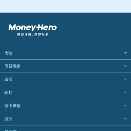
比較
私人貸款比較
借貸機構
稅季/稅務貸款
BEA 東亞銀行
資源
網上貸款
BOC 中國銀行
結餘轉戶(清卡數貸款)
如何申請個人貸款
種類
Cashing Pro 優尚信貸
銀行貸款
如何管理個人貸款
CCB(Asia) 中國建設銀行 (亞洲)
網購優惠
發卡機構
財務公司貸款
個人貸款有用資訊
Citibank 花旗銀行
精選外幣網購信用卡
免入息貸款
清卡數貸款教學
Citibank花旗銀行
資源
CNCBI 信銀國際
尊尚信用卡
免TU貸款
循環貸款教學
AE美國運通
CreFIT 維信
公司信用卡
Black Friday優惠