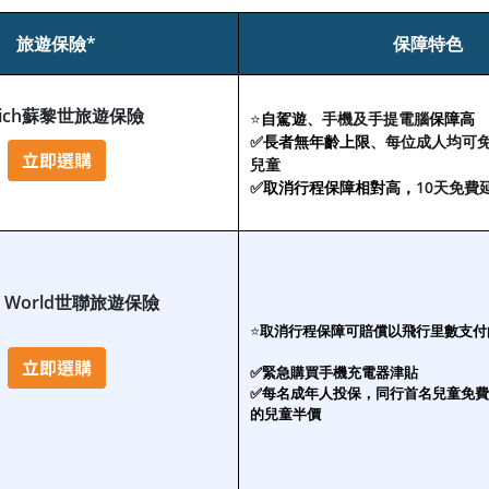
旅遊保險*
保障特色
rich蘇黎世旅遊保險
⭐
自駕遊
、手機及手提電腦
保障高
✅
長者無年齡上限
、每位成人均可免
兒童
✅
取消行程保障相對高，
10天免費
ed World世聯旅遊保險
⭐
取消行程保障可賠償以飛行里數支付
✅緊急購買手機充電器津貼
✅每名成年人投保，同行首名兒童免費
的兒童半價