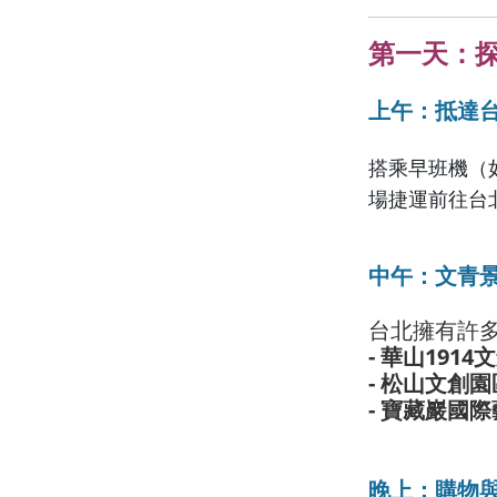
第一天：
上午：抵達
搭乘早班機（
場捷運前往台北
中午：文青
台北擁有許
- 華山1914
- 松山文創園
- 寶藏巖國際
晚上：購物