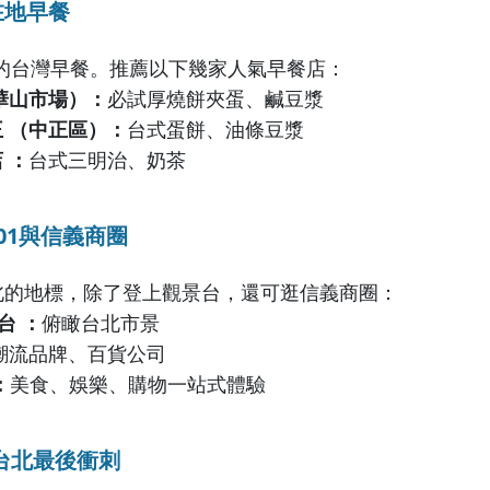
在地早餐
的台灣早餐。推薦以下幾家人氣早餐店：
（華山市場）：
必試厚燒餅夾蛋、鹹豆漿
王 （中正區）：
台式蛋餅、油條豆漿
 ：
台式三明治、奶茶
01與信義商圈
台北的地標，除了登上觀景台，還可逛信義商圈：
台 ：
俯瞰台北市景
潮流品牌、百貨公司
：
美食、娛樂、購物一站式體驗
台北最後衝刺