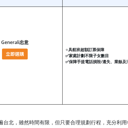
Generali忠意
⭐
具航班超額訂票保障
✅
家庭計劃不限子女數目
✅
保障手提電話損毀/遺失、業餘及
玩遍台北，雖然時間有限，但只要合理規劃行程，充分利用