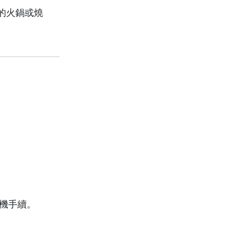
的火鍋或燒
登機手續。