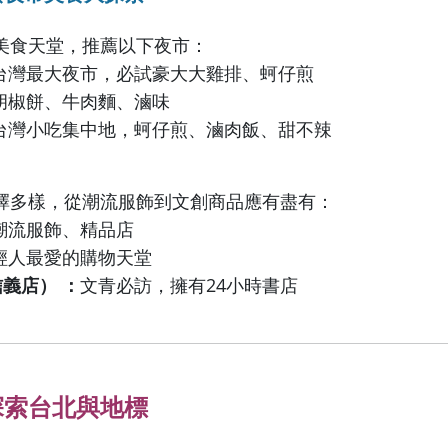
美食天堂，推薦以下夜市：
台灣最大夜市，必試豪大大雞排、蚵仔煎
胡椒餅、牛肉麵、滷味
台灣小吃集中地，蚵仔煎、滷肉飯、甜不辣
擇多樣，從潮流服飾到文創商品應有盡有：
潮流服飾、精品店
輕人最愛的購物天堂
信義店） ：
文青必訪，擁有24小時書店
探索台北與地標