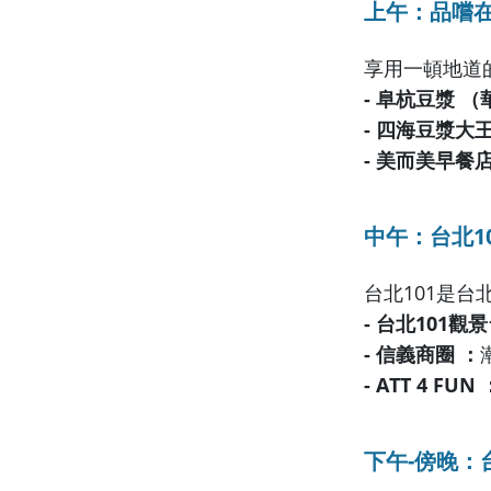
上午：品嚐
享用一頓地道
- 阜杭豆漿 
- 四海豆漿大
- 美而美早餐店
中午：台北1
台北101是
- 台北101觀景
- 信義商圈 ：
- ATT 4 FUN 
下午-傍晚：