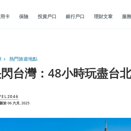
信用卡
保險
投資戶口
銀行戶口
理財文章
服
章
熱門旅遊地點
閃台灣：48小時玩盡台
VEL2046
於 06 六月, 2025