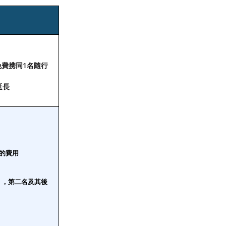
費携同1名隨行
延長
的費用
 ，第二名及其後