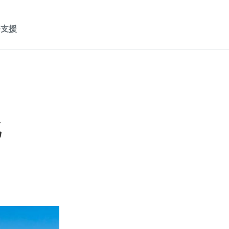
務支援
北