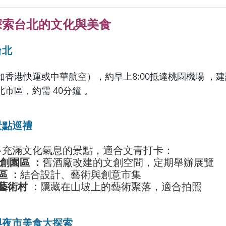
探索台北的文化與美食
台北
如香港快運或中華航空），約早上8:00抵達桃園機場 ，
市區，約需 40分鐘 。
景點巡禮
多充滿文化氣息的景點，適合文青打卡：
文創園區 ：
舊酒廠改建的文創空間，定期舉辦展覽
區 ：
結合設計、藝術與創意市集
藝術村 ：
隱藏在山坡上的藝術聚落，適合拍照
與夜市美食大探索