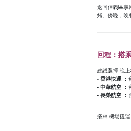
返回信義區享
烤。傍晚，晚
回程：搭
建議選擇 晚上
- 香港快運 ：
- 中華航空 ：
- 長榮航空 ：
搭乘 機場捷運