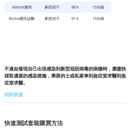
Abbott雅培
鼻腔拭子
98％
15分鐘
Roche羅氏診斷
鼻腔拭子
91％
15分鐘
不過如發現自己出現感染到新型冠狀病毒的病徵時，應盡快
採取適當的感染措施，乘搭的士或私家車到急症室求醫到急
症室求醫。
回到頁首
快速測試套裝購買方法