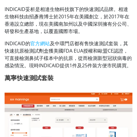
INDICAID妥析是相達⽣物科技旗下的快速測試品牌。相達
⽣物科技由招彥燾博⼠於2015年在美國創立，於2017年在
香港設立總部，現在美國南加州以及中國深圳擁有分公司、
研發和⽣產基地，以覆蓋國際市場。
INDICAID的
官方網站
及中環門店都有售快速測試套裝，其
快速抗原檢測試劑盒獲美國FDA EUA授權和歐盟CE認證，
可直接檢測鼻拭子樣本中的抗原，從而檢測新型冠狀病毒的
感染情況。現時INDICAID提供1件及25件裝方便市民購買。
萬寧快速測試套裝