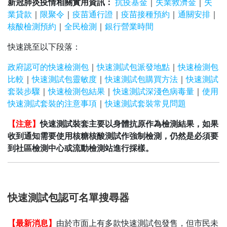
新冠肺炎疫情相關實用資訊：
抗疫基金
｜
失業救濟金
｜
失
業貸款
｜
限聚令
｜
疫苗通行證
｜
疫苗接種預約
｜
通關安排
｜
核酸檢測預約
｜
全民檢測
｜
銀行營業時間
快速跳至以下段落：
政府認可的快速檢測包
｜
快速測試包派發地點
｜
快速檢測包
比較
｜
快速測試包靈敏度
｜
快速測試包購買方法
｜
快速測試
套裝步驟
｜
快速檢測包結果
｜
快速測試深淺色病毒量
｜
使用
快速測試套裝的注意事項
｜
快速測試套裝常見問題
【注意】
快速測試裝套主要以身體抗原作為檢測結果，如果
收到通知需要使用核糖核酸測試作強制檢測，仍然是必須要
到社區檢測中心或流動檢測站進行採樣。
快速測試包認可名單搜尋器
【最新消息】
由於市面上有多款快速測試包發售，但市民未