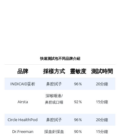
快速測試包不同品牌介紹
品牌
採樣方式
靈敏度
測試時間
INDICAID妥析
鼻腔拭子
96％
20分鐘
深喉唾液/
Airsta
92％
15分鐘
鼻腔或口咽
Circle HealthPod
鼻腔拭子
96％
20分鐘
Dr.Freeman
採血針採血
90％
15分鐘