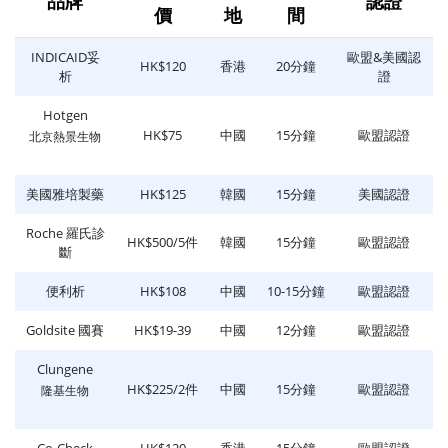
品牌
認證
價
地
間
INDICAID妥
歐盟&美國認
HK$120
香港
20分鐘
析
證
Hotgen
HK$75
中國
15分鐘
歐盟認證
北京熱景生物
美國雅培製藥
HK$125
韓國
15分鐘
美國認證
Roche 羅氏診
HK$500/5件
韓國
15分鐘
歐盟認證
斷
便利析
HK$108
中國
10-15分鐘
歐盟認證
Goldsite 國賽
HK$19-39
中國
12分鐘
歐盟認證
Clungene
HK$225/2件
中國
15分鐘
歐盟認證
隆基生物
Co-Check
HK$120
香港
15分鐘
歐盟認證