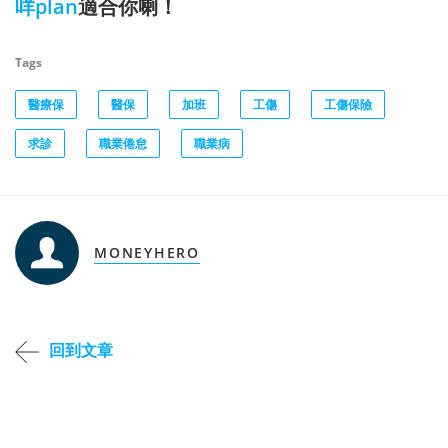
咩plan
適合你喇！
Tags
醫療保
醫保
加班
工傷
工傷保險
求診
職業倦怠
職業病
MONEYHERO
回到文章