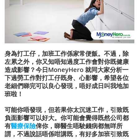
身為打工仔，加班工作係家常便飯。不過，除
左累之外，你又知唔知過度工作會對你既健康
造成影響？今日MoneyHero 就同大家分析一
下過勞工作對打工仔既身、心影響，希望各位
老細們睇完可以良心發現，唔好成日叫我地加
班啦！
可能你唔發現，但若果你太沉迷工作，引致既
負面影響可以好大。你可能會覺得既然公司都
有
醫療保險
俾你，睇醫生唔駛錢病都無咩所
謂，不過說話唔係咁講既，有好多加班引致既