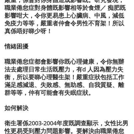
職業倦怠症對身體既影響相等於食煙／ 痴肥既
影響咁大，令你更易患上心臟病、中風，減低
免疫力等等，嚴重者仲會令男性不育架！所以
真係唔好睇少呀！
情緒困擾
職業倦怠症都會影響你既心理健康，令你無辦
法去處理日常生活既壓力，有d 人因為壓力失
衡，所以要睇心理醫生架！嚴重症狀包括工作
滿足感減退、失敗感、無助感、自我質疑、離
群等等，仲有可能會有失眠症狀。
如何解決
衛生署係2003-2004年度既調查顯示，女性比男
性更易受到壓力問題影響。要解決由職業倦怠