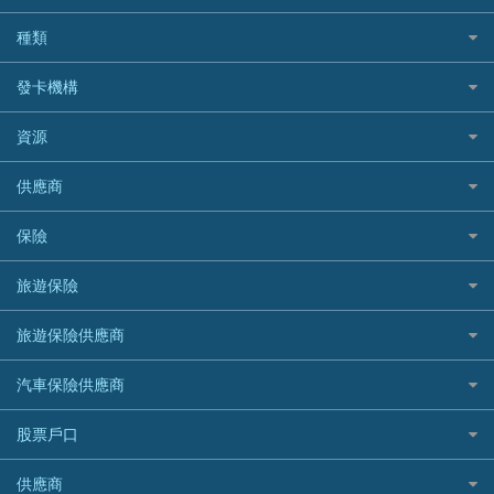
BOC 中國銀行
結餘轉戶(清卡數貸款)
如何申請個人貸款
種類
Cashing Pro 優尚信貸
銀行貸款
如何管理個人貸款
CCB(Asia) 中國建設銀行 (亞洲)
網購優惠
發卡機構
財務公司貸款
個人貸款有用資訊
Citibank 花旗銀行
精選外幣網購信用卡
免入息貸款
清卡數貸款教學
Citibank花旗銀行
資源
CNCBI 信銀國際
尊尚信用卡
免TU貸款
循環貸款教學
AE美國運通
CreFIT 維信
公司信用卡
Black Friday優惠
供應商
急借錢
個人化貸款產品推介 🔥全新
DBS星展銀行
DBS 星展銀行
電子錢包信用卡
淘寶付款方式
業主貸款
債務重組一覽
HSBC滙豐銀行
八達通自動增值信用卡
保險
DSB 大新銀行
日本遊信用卡攻略
一田購物優惠日
汽車貸款
供樓利息扣稅
Mox
Fubon 富邦銀行
韓國遊信用卡攻略
SOGO感謝祭
旅遊保險
緊急貸款比較
旅遊保險
最佳貸款app
信銀國際
HK Finance 香港信貸
台灣遊信用卡攻略
HKTVmall優惠碼
汽車保險
最佳小額貸款比較
大新銀行
日本旅遊保險及資訊
HSBC 滙豐銀行貸款
旅遊保險供應商
機場貴賓室信用卡
交稅優惠
家居保險
易批必批貸款
恒生銀行
泰國旅遊保險及資訊
K Cash 貸款
Visa信用卡
酒店優惠碼
家傭保險
AXA 安盛
24小時貸款
汽車保險供應商
Standard Chartered渣打銀行
台灣旅遊保險及資訊
Mox 銀行
萬事達卡
機票優惠碼
寵物保險
AIG 美亞
最佳循環貸款
安信EarnMORE
韓國旅遊保險及資訊
大新汽車保險
National Resources 中潤物業按揭
銀聯信用卡
股票戶口
定期人壽保險
Allianz 安聯
AEON
歐洲旅遊保險及資訊
中銀汽車保險
OCBC 華僑銀行
高獎賞信用卡推薦
危疾保險
Allied World 世聯
富途證券
東亞銀行
供應商
越南旅遊保險及資訊
Allianz安聯汽車保險