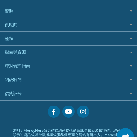
PrimeCredit 安信信貸
酒店信用卡
年金資訊
Avo
IB盈透證券
SIM
澳洲旅遊保險及資訊
bolttech保障汽車保險
Promise 邦民日本財務
富途牛牛好唔好？
資源
樓宇火險
中國銀行
老虎證券
Airwallex信用卡
長者嘆世界
Zurich蘇黎世汽車保險
Rabbit Credit月兔信貸
Webull微牛證券好唔好？
Bolttech 保特
uSMART 盈立證券
股票戶口開戶
供應商
家庭親子遊
QBE昆士蘭汽車保險
Standard Chartered 渣打銀行
Longbridge長橋證券好唔好？
Blue Cross 藍十字
華盛証券
證券行邊間好？
全年周圍飛
平安汽車保險
UA 亞洲聯合財務
老虎證券好唔好？
銀行戶口比較
種類
中國平安
長橋證券
港股5隻高息ETF精選
手機邊份好
WeLab Bank
華盛証券好唔好？
尊尚銀行戶口
大新銀行
WeBull微牛證券
什麼是ETF？
定期存款
自駕遊比較
指南與資源
WeLend 貸款
漲樂全球通好唔好？
Citi Plus
Generali 忠意
漲樂全球通｜華泰國際
香港30大高息股排行
港元定存
相機有得保
X Wallet 貸款
IB盈透證券好唔好？
中信銀行inMotion
理財資訊
HSBC滙豐銀行
理財管理指南
OSL
黃金ETF懶人包
人民幣定存
專為孕婦設計的最佳旅遊保險
ZA Bank
盈立證券 uSMART 好唔好？
Airwallex銀行
識慳識賺
MSIG 三井住友
StashAway
最值得注意的比特幣ETF
美元定存
常用相關詞彙
最佳滑雪旅遊保險
關於我們
Stashaway好唔好？
債務管理
Prudential 保誠
Syfe
選股策略：五步調查攻略
英鎊定存
MoneyHero電子報
最適合BB的旅遊保險
Hashkey好唔好？
投資理財
服務承諾
QBE 昆士蘭
信貸評分
澳元定存
所有合作銀行或機構
Syfe好唔好？
置業安居
網上支援
Starr
信貸評分指南
人生保障
精選產品
Zurich 蘇黎世
精明旅遊
換領現金券流程
創業求職
常見問題
聲明﹕MoneyHero致力確保網站提供的資訊是最新及最準確。網站所
顯示的資訊或與金融機構或服務供應商之網站有所出入。MoneyHero
專欄文章
條款及細則