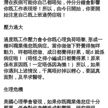
潛在疾病可能你自己都唔知，仲分分鐘會影響
你既工作表現呀！所以，由今日開始，你要開
始注意自己既上班過勞症啦！
壓力過大
過度既工作壓力會令你既心理負荷唔黎, 形成一
種叫職業倦怠既病症。當你做做下野覺得無咩
動力、咩都唔想做、成日都覺得好累，呢d 就係
病症啦！（唔怪之得小編成日都覺得累！原來
係有原因既！一定唔係因為懶！）所以，如果
你遇到上述情況，千萬唔好掉以輕心，要認真
面對，及早求醫呀。
生理危機
美國心理學會發現，如果你既職業倦怠症十分
嚴重，係會對你身體造成影響既。研究發現，