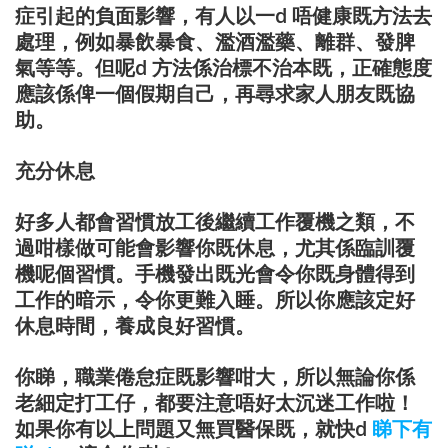
症引起的負面影響，有人以一d 唔健康既方法去
處理，例如暴飲暴食、濫酒濫藥、離群、發脾
氣等等。但呢d 方法係治標不治本既，正確態度
應該係俾一個假期自己，再尋求家人朋友既協
助。
充分休息
好多人都會習慣放工後繼續工作覆機之類，不
過咁樣做可能會影響你既休息，尤其係臨訓覆
機呢個習慣。手機發出既光會令你既身體得到
工作的暗示，令你更難入睡。所以你應該定好
休息時間，養成良好習慣。
你睇，職業倦怠症既影響咁大，所以無論你係
老細定打工仔，都要注意唔好太沉迷工作啦！
如果你有以上問題又無買醫保既，就快d
睇下有