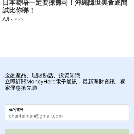
日本嘢唔一定要揀壽司！沖繩隱世美食逐間
試比你睇！
八月 7, 2025
金融產品、理財熱話、投資知識
立即訂閱MoneyHero電子通訊，最新理財資訊、獨
家優惠搶先睇