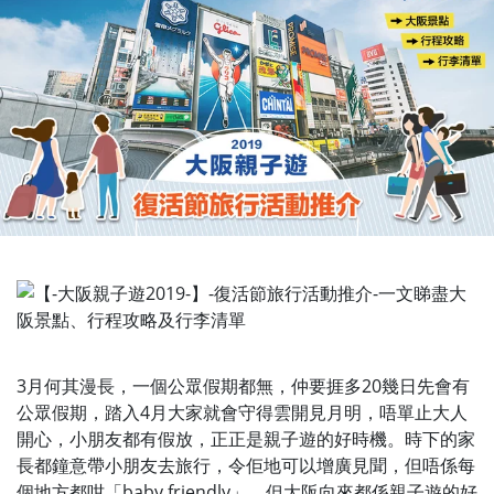
3月何其漫長，一個公眾假期都無，仲要捱多20幾日先會有
公眾假期，踏入4月大家就會守得雲開見月明，唔單止大人
開心，小朋友都有假放，正正是親子遊的好時機。時下的家
長都鐘意帶小朋友去旅行，令佢地可以增廣見聞，但唔係每
個地方都咁「baby friendly」，但大阪向來都係親子遊的好