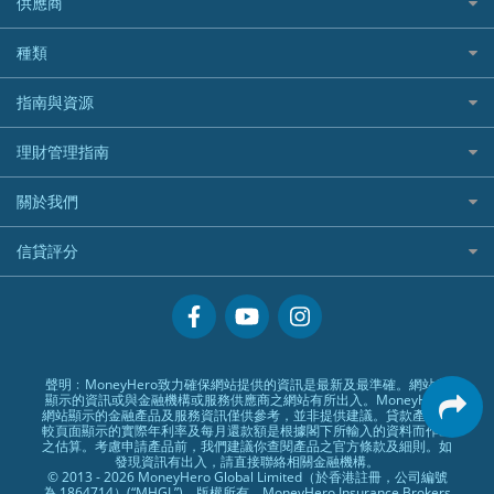
供應商
家庭親子遊
QBE昆士蘭汽車保險
Standard Chartered 渣打銀行
Longbridge長橋證券好唔好？
Blue Cross 藍十字
華盛証券
證券行邊間好？
全年周圍飛
平安汽車保險
UA 亞洲聯合財務
老虎證券好唔好？
銀行戶口比較
種類
中國平安
長橋證券
港股5隻高息ETF精選
手機邊份好
WeLab Bank
華盛証券好唔好？
尊尚銀行戶口
大新銀行
WeBull微牛證券
什麼是ETF？
定期存款
自駕遊比較
指南與資源
WeLend 貸款
漲樂全球通好唔好？
Citi Plus
Generali 忠意
漲樂全球通｜華泰國際
香港30大高息股排行
港元定存
相機有得保
X Wallet 貸款
IB盈透證券好唔好？
中信銀行inMotion
理財資訊
HSBC滙豐銀行
理財管理指南
OSL
黃金ETF懶人包
人民幣定存
專為孕婦設計的最佳旅遊保險
ZA Bank
盈立證券 uSMART 好唔好？
Airwallex銀行
識慳識賺
MSIG 三井住友
StashAway
最值得注意的比特幣ETF
美元定存
常用相關詞彙
最佳滑雪旅遊保險
關於我們
Stashaway好唔好？
債務管理
Prudential 保誠
Syfe
選股策略：五步調查攻略
英鎊定存
MoneyHero電子報
最適合BB的旅遊保險
Hashkey好唔好？
投資理財
服務承諾
QBE 昆士蘭
信貸評分
澳元定存
所有合作銀行或機構
Syfe好唔好？
置業安居
網上支援
Starr
信貸評分指南
人生保障
精選產品
Zurich 蘇黎世
精明旅遊
換領現金券流程
創業求職
常見問題
聲明﹕MoneyHero致力確保網站提供的資訊是最新及最準確。網站所
顯示的資訊或與金融機構或服務供應商之網站有所出入。MoneyHero
專欄文章
條款及細則
網站顯示的金融產品及服務資訊僅供參考，並非提供建議。貸款產品比
較頁面顯示的實際年利率及每月還款額是根據閣下所輸入的資料而作出
編輯守則
之估算。考慮申請產品前，我們建議你查閱產品之官方條款及細則。如
發現資訊有出入，請直接聯絡相關金融機構。
廣告合作
© 2013 - 2026 MoneyHero Global Limited（於香港註冊，公司編號
為 1864714）(“MHGL”)。版權所有。MoneyHero Insurance Brokers