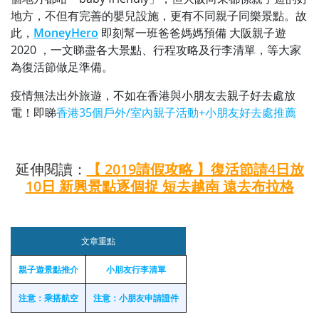
地方，不但有完善的嬰兒設施，更有不同親子同樂景點。故
此，
MoneyHero
即刻幫一班爸爸媽媽預備 大阪親子遊
2020 ，一文睇盡各大景點、行程攻略及行李清單，等大家
為復活節做足準備。
疫情無法出外旅遊，不如在香港與小朋友去親子好去處放
電！即睇
香港35個戶外/室內親子活動+小朋友好去處推薦
延伸閱讀：
【 2019請假攻略 】復活節請4日放
10日 新興景點逐個捉 短去越南 遠去布拉格
文章重點
親子遊景點推介
小朋友行李清單
注意：乘搭航空
注意：小朋友申請證件