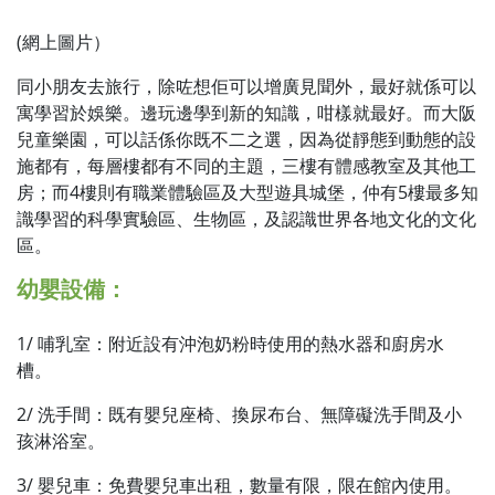
(網上圖片）
同小朋友去旅行，除咗想佢可以增廣見聞外，最好就係可以
寓學習於娛樂。邊玩邊學到新的知識，咁樣就最好。而大阪
兒童樂園，可以話係你既不二之選，因為從靜態到動態的設
施都有，每層樓都有不同的主題，三樓有體感教室及其他工
房；而4樓則有職業體驗區及大型遊具城堡，仲有5樓最多知
識學習的科學實驗區、生物區，及認識世界各地文化的文化
區。
幼嬰設備：
1/ 哺乳室：附近設有沖泡奶粉時使用的熱水器和廚房水
槽。
2/ 洗手間：既有嬰兒座椅、換尿布台、無障礙洗手間及小
孩淋浴室。
3/ 嬰兒車：免費嬰兒車出租，數量有限，限在館內使用。