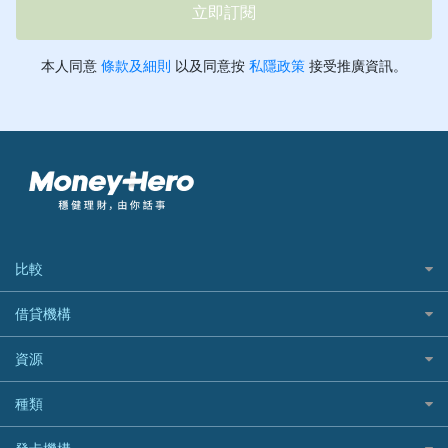
比較
私人貸款比較
借貸機構
稅季/稅務貸款
BEA 東亞銀行
資源
網上貸款
BOC 中國銀行
結餘轉戶(清卡數貸款)
如何申請個人貸款
種類
Cashing Pro 優尚信貸
銀行貸款
如何管理個人貸款
CCB(Asia) 中國建設銀行 (亞洲)
網購優惠