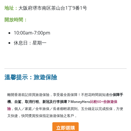
地址：
大阪府堺市南区茶山台1丁9番1号
開放時間：
10:00am-7:00pm
休息日：星期一
溫馨提示：旅遊保險
離開香港前記得買旅遊保險，享受最全面保障！不想花時間就知邊份
保障手
機、自駕、取消行程、新冠及行李損壞？MoneyHero
比較60+份旅遊保
險
，個人／家庭／全年旅保／長者都輕易買到。五分鐘足以完成投保，方便
又快捷，快閃獎賞投保指定旅遊保險之客戶，