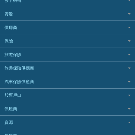
發卡機構
財務公司貸款
個人貸款有用資訊
Citibank 花旗銀行
精選外幣網購信用卡
免入息貸款
清卡數貸款教學
Citibank花旗銀行
資源
CNCBI 信銀國際
尊尚信用卡
免TU貸款
循環貸款教學
AE美國運通
CreFIT 維信
公司信用卡
Black Friday優惠
供應商
急借錢
個人化貸款產品推介 🔥全新
DBS星展銀行
DBS 星展銀行
電子錢包信用卡
淘寶付款方式
業主貸款
債務重組一覽
HSBC滙豐銀行
八達通自動增值信用卡
保險
DSB 大新銀行
日本遊信用卡攻略
一田購物優惠日
汽車貸款
供樓利息扣稅
Mox
Fubon 富邦銀行
韓國遊信用卡攻略
SOGO感謝祭
旅遊保險
緊急貸款比較
旅遊保險
最佳貸款app
信銀國際
HK Finance 香港信貸
台灣遊信用卡攻略
HKTVmall優惠碼
汽車保險
最佳小額貸款比較
大新銀行
日本旅遊保險及資訊
HSBC 滙豐銀行貸款
旅遊保險供應商
機場貴賓室信用卡
交稅優惠
家居保險
易批必批貸款
恒生銀行
泰國旅遊保險及資訊
K Cash 貸款
Visa信用卡
酒店優惠碼
家傭保險
AXA 安盛
24小時貸款
汽車保險供應商
Standard Chartered渣打銀行
台灣旅遊保險及資訊
Mox 銀行
萬事達卡
機票優惠碼
寵物保險
AIG 美亞
最佳循環貸款
安信EarnMORE
韓國旅遊保險及資訊
大新汽車保險
National Resources 中潤物業按揭
銀聯信用卡
股票戶口
定期人壽保險
Allianz 安聯
AEON
歐洲旅遊保險及資訊
中銀汽車保險
OCBC 華僑銀行
高獎賞信用卡推薦
危疾保險
Allied World 世聯
富途證券
東亞銀行
供應商
越南旅遊保險及資訊
Allianz安聯汽車保險
PrimeCredit 安信信貸
酒店信用卡
年金資訊
Avo
IB盈透證券
SIM
澳洲旅遊保險及資訊
bolttech保障汽車保險
Promise 邦民日本財務
富途牛牛好唔好？
資源
樓宇火險
中國銀行
老虎證券
Airwallex信用卡
長者嘆世界
Zurich蘇黎世汽車保險
Rabbit Credit月兔信貸
Webull微牛證券好唔好？
Bolttech 保特
uSMART 盈立證券
股票戶口開戶