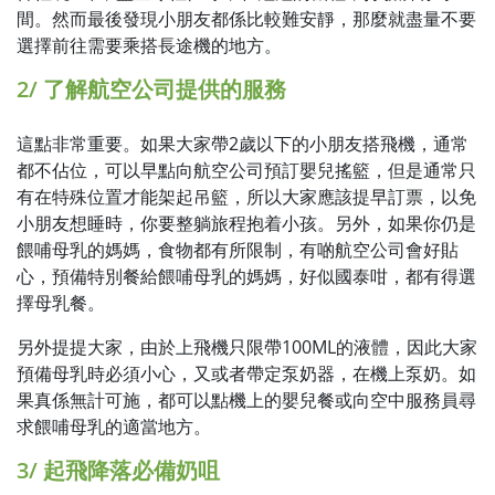
間。然而最後發現小朋友都係比較難安靜，那麼就盡量不要
選擇前往需要乘搭長途機的地方。
2/ 了解航空公司提供的服務
這點非常重要。如果大家帶2歲以下的小朋友搭飛機，通常
都不佔位，可以早點向航空公司預訂嬰兒搖籃，但是通常只
有在特殊位置才能架起吊籃，所以大家應該提早訂票，以免
小朋友想睡時，你要整躺旅程抱着小孩。另外，如果你仍是
餵哺母乳的媽媽，食物都有所限制，有啲航空公司會好貼
心，預備特別餐給餵哺母乳的媽媽，好似國泰咁，都有得選
擇母乳餐。
另外提提大家，由於上飛機只限帶100ML的液體，因此大家
預備母乳時必須小心，又或者帶定泵奶器，在機上泵奶。如
果真係無計可施，都可以點機上的嬰兒餐或向空中服務員尋
求餵哺母乳的適當地方。
3/ 起飛降落必備奶咀