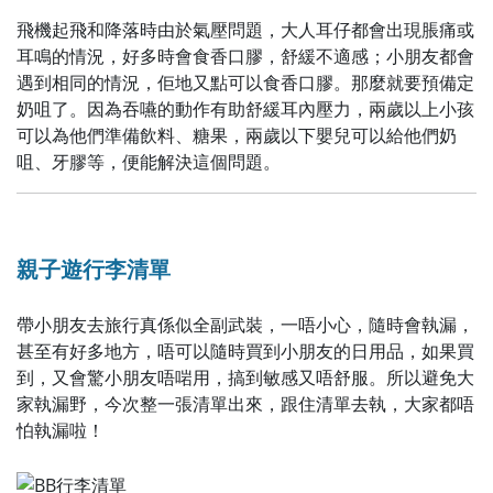
飛機起飛和降落時由於氣壓問題，大人耳仔都會出現脹痛或
耳鳴的情況，好多時會食香口膠，舒緩不適感；小朋友都會
遇到相同的情況，佢地又點可以食香口膠。那麼就要預備定
奶咀了。因為吞嚥的動作有助舒緩耳內壓力，兩歲以上小孩
可以為他們準備飲料、糖果，兩歲以下嬰兒可以給他們奶
咀、牙膠等，便能解決這個問題。
親子遊行李清單
帶小朋友去旅行真係似全副武裝，一唔小心，隨時會執漏，
甚至有好多地方，唔可以隨時買到小朋友的日用品，如果買
到，又會驚小朋友唔啱用，搞到敏感又唔舒服。所以避免大
家執漏野，今次整一張清單出來，跟住清單去執，大家都唔
怕執漏啦！