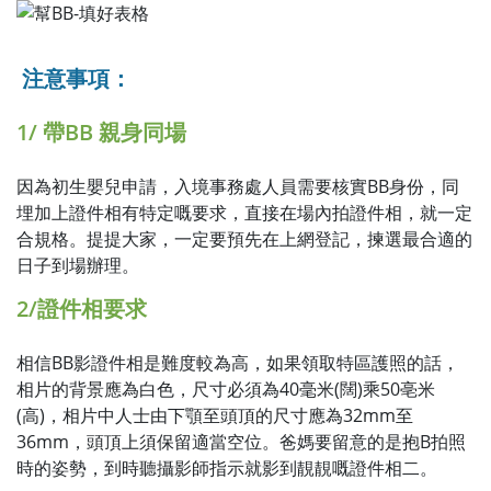
注意事項：
1/ 帶BB 親身同場
因為初生嬰兒申請，入境事務處人員需要核實BB身份，同
埋加上證件相有特定嘅要求，直接在場內拍證件相，就一定
合規格。提提大家，一定要預先在上網登記，揀選最合適的
日子到場辦理。
2/證件相要求
相信BB影證件相是難度較為高，如果領取特區護照的話，
相片的背景應為白色，尺寸必須為40毫米(闊)乘50亳米
(高)，相片中人士由下顎至頭頂的尺寸應為32mm至
36mm，頭頂上須保留適當空位。爸媽要留意的是抱B拍照
時的姿勢，到時聽攝影師指示就影到靚靚嘅證件相二。