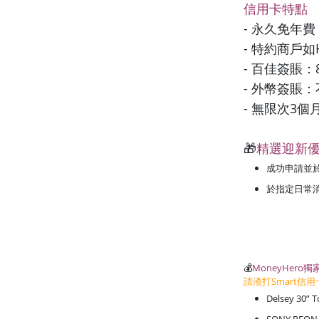
信用卡特點
- 永久免年費
- 特約商戶如
- 百佳簽賬：
- 外幣簽賬
- 無限次3
🎁
精選迎新
成功申請並於
於指定日常
💰
MoneyHero
請渣打Smart
Delsey 30” 