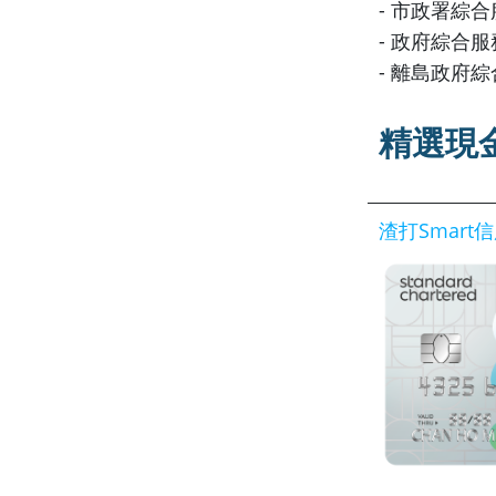
- 市政署綜
- 政府綜合服
- 離島政府
精選現
渣打Smart