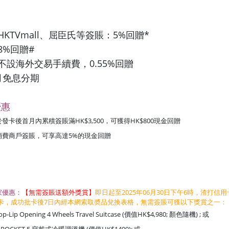
HKTVmall、屈臣氏等簽賬：5%回贈*
8%回贈#
：不設海外交易手續費，0.55%回贈
個月免息分期
優惠
發卡後首月內累積簽賬滿HK$3,500，可獲得HK$800現金回贈
消費商戶簽賬，可享高達5%的現金回贈
獨家優惠：
【無需簽賬送額外獎賞】
即日起至2025年06月30日下午6時，渣打信
信用卡，成功批卡後7日內經本網索取奬品兌換表格，無需簽賬可獲以下獎賞之一：
Top-Lip Opening 4 Wheels Travel Suitcase (價值HK$4,980; 顏色隨機) ; 或