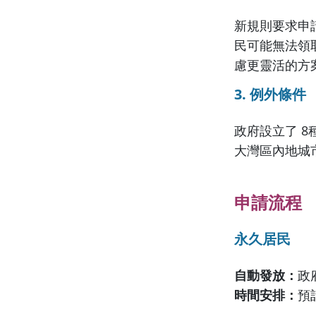
新規則要求申請
民可能無法領
慮更靈活的方案⁽
3. 例外條件
政府設立了 8
大灣區內地城市
申請流程
永久居民
自動發放：
政
時間安排：
預