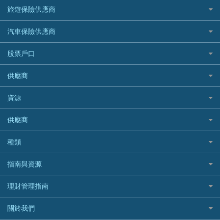
最佳小額貸款比較
大新銀行
日本旅遊保險及資訊
HSBC 滙豐銀行貸款
旅遊保險供應商
機場貴賓室信用卡
交稅優惠
家居保險
易批必批貸款
恒生銀行
泰國旅遊保險及資訊
K Cash 貸款
Visa信用卡
酒店優惠碼
家傭保險
AXA 安盛
24小時貸款
汽車保險供應商
Standard Chartered渣打銀行
台灣旅遊保險及資訊
Mox 銀行
萬事達卡
機票優惠碼
寵物保險
AIG 美亞
最佳循環貸款
安信EarnMORE
韓國旅遊保險及資訊
大新汽車保險
National Resources 中潤物業按揭
銀聯信用卡
股票戶口
定期人壽保險
Allianz 安聯
AEON
歐洲旅遊保險及資訊
中銀汽車保險
OCBC 華僑銀行
高獎賞信用卡推薦
危疾保險
Allied World 世聯
富途證券
東亞銀行
供應商
越南旅遊保險及資訊
Allianz安聯汽車保險
PrimeCredit 安信信貸
酒店信用卡
年金資訊
Avo
IB盈透證券
SIM
澳洲旅遊保險及資訊
bolttech保障汽車保險
Promise 邦民日本財務
富途牛牛好唔好？
資源
樓宇火險
中國銀行
老虎證券
Airwallex信用卡
長者嘆世界
Zurich蘇黎世汽車保險
Rabbit Credit月兔信貸
Webull微牛證券好唔好？
Bolttech 保特
uSMART 盈立證券
股票戶口開戶
供應商
家庭親子遊
QBE昆士蘭汽車保險
Standard Chartered 渣打銀行
Longbridge長橋證券好唔好？
Blue Cross 藍十字
華盛証券
證券行邊間好？
全年周圍飛
平安汽車保險
UA 亞洲聯合財務
老虎證券好唔好？
銀行戶口比較
種類
中國平安
長橋證券
港股5隻高息ETF精選
手機邊份好
WeLab Bank
華盛証券好唔好？
尊尚銀行戶口
大新銀行
WeBull微牛證券
什麼是ETF？
定期存款
自駕遊比較
指南與資源
WeLend 貸款
漲樂全球通好唔好？
Citi Plus
Generali 忠意
漲樂全球通｜華泰國際
香港30大高息股排行
港元定存
相機有得保
X Wallet 貸款
IB盈透證券好唔好？
中信銀行inMotion
理財資訊
HSBC滙豐銀行
理財管理指南
OSL
黃金ETF懶人包
人民幣定存
專為孕婦設計的最佳旅遊保險
ZA Bank
盈立證券 uSMART 好唔好？
Airwallex銀行
識慳識賺
MSIG 三井住友
StashAway
最值得注意的比特幣ETF
美元定存
常用相關詞彙
最佳滑雪旅遊保險
關於我們
Stashaway好唔好？
債務管理
Prudential 保誠
Syfe
選股策略：五步調查攻略
英鎊定存