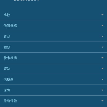
比較
私人貸款比較
借貸機構
稅季/稅務貸款
BEA 東亞銀行
資源
網上貸款
BOC 中國銀行
結餘轉戶(清卡數貸款)
如何申請個人貸款
種類
Cashing Pro 優尚信貸
銀行貸款
如何管理個人貸款
CCB(Asia) 中國建設銀行 (亞洲)
網購優惠
發卡機構
財務公司貸款
個人貸款有用資訊
Citibank 花旗銀行
精選外幣網購信用卡
免入息貸款
清卡數貸款教學
Citibank花旗銀行
資源
CNCBI 信銀國際
尊尚信用卡
免TU貸款
循環貸款教學
AE美國運通
CreFIT 維信
公司信用卡
Black Friday優惠
供應商
急借錢
個人化貸款產品推介 🔥全新
DBS星展銀行
DBS 星展銀行
電子錢包信用卡
淘寶付款方式
業主貸款
債務重組一覽
HSBC滙豐銀行
八達通自動增值信用卡
保險
DSB 大新銀行
日本遊信用卡攻略
一田購物優惠日
汽車貸款
供樓利息扣稅
Mox
Fubon 富邦銀行
韓國遊信用卡攻略
SOGO感謝祭
旅遊保險
緊急貸款比較
旅遊保險
最佳貸款app
信銀國際
HK Finance 香港信貸
台灣遊信用卡攻略
HKTVmall優惠碼
汽車保險