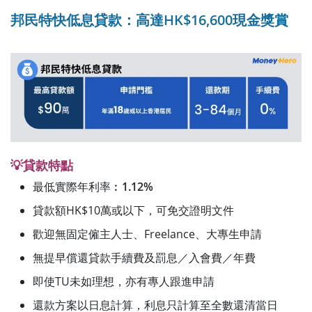
邦民特快低息貸款：高達HK$16,600現金獎賞
💡貸款特點
最低實際年利率︰
1.12%
貸款額HK$10萬或以下，可免交證明文件
歡迎無固定僱主人士、Freelance、大專生申請
無提早償還貸款手續費及罰息／入會費／年費
即使TU未如理想，亦有專人跟進申請
還款方案以日息計算，利息只計算至全數還清當日