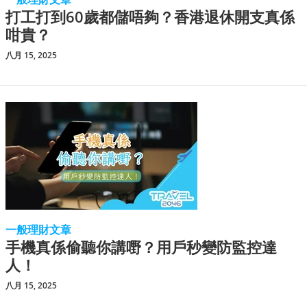
打工打到60歲都儲唔夠？香港退休開支真係
咁貴？
八月 15, 2025
一般理財文章
手機真係偷聽你講嘢？用戶秒變防監控達
人！
八月 15, 2025