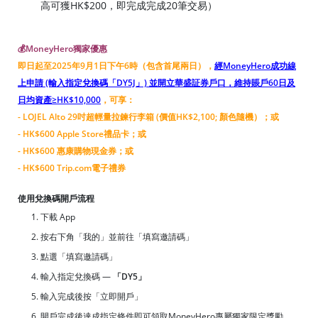
高可獲HK$200，即完成完成20筆交易）
💰MoneyHero獨家優惠
即日起至2025年9月1日下午6時（包含首尾兩日），
經MoneyHero成功線
上申請 (輸入指定兌換碼「DY5J」) 並開立華盛証券戶口，維持賬戶60日及
日均資產≥HK$10,000
，可享：
- LOJEL Alto 29吋超輕量拉鍊行李箱 (價值HK$2,100; 顏色隨機）；或
- HK$600 Apple Store禮品卡；或
- HK$600 惠康購物現金券；或
- HK$600 Trip.com電子禮券
使用兌換碼開戶流程
下載 App
按右下角「我的」並前往「填寫邀請碼」
點選「填寫邀請碼」
輸入指定兌換碼 —
「DY5」
輸入完成後按「立即開戶」
開戶完成後達成指定條件即可領取MoneyHero專屬獨家限定獎勵