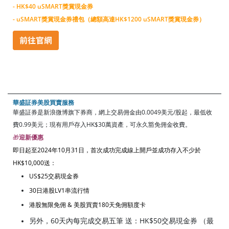
- HK$40 uSMART獎賞現金券
- uSMART獎賞現金券禮包（總額高達HK$1200 uSMART獎賞現金券）
華盛証券美股買賣服務
華盛証券是新浪微博旗下券商，網上交易佣金由0.0049美元/股起，最低收
費0.99美元；現有用戶存入HK$30萬資產，可永久豁免佣金收費。
🎁
迎新優惠
即日起至2024年10月31日，首次成功完成線上開戶並成功存入不少於
HK$10,000送：
US$25交易現金券
30日港股LV1串流行情
港股無限免佣 & 美股買賣180天免佣額度卡
另外，60天內每完成交易五筆 送：HK$50交易現金券 （最