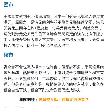
匯市
美國量寬使到美元供應增加，其中一部分美元就流入香港買
港元，原因之一是港元的利率並不像美元那樣跌至零。港元
與美元之間存在約1厘息差，借美元買港元成了利差交易，
這使到港元兌美元升值至香港金管局規定的強方兌換保證水
平，逼使金管局大量入市買美元，向市場投入港元，金管局
投入的港元，估計一部分也會流入股市。
樓市
資金會不會也流入樓市？也許會，但應該不多，畢竟這些錢
屬於熱錢，熱錢來去都很快，不該對資金長期積壓的樓市有
興趣。不過無論如何，市場錢多，股市反彈也會導致樓價反
彈。但是值得留意的是：疫情使到人們的收入減少，收入多
租金自然下跌，租金下跌也會對樓價造成壓力。
相關閱讀：
投資交叉點！買樓定買股票？