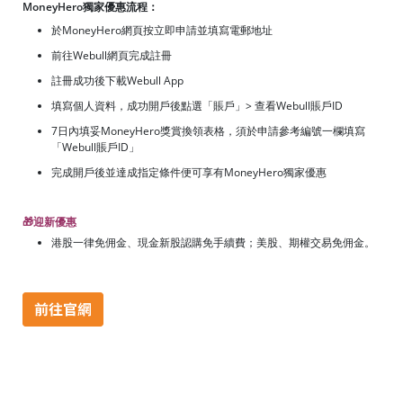
MoneyHero獨家優惠流程：
於MoneyHero網頁按立即申請並填寫電郵地址
前往Webull網頁完成註冊
註冊成功後下載Webull App
填寫個人資料，成功開戶後點選「賬戶」> 查看Webull賬戶ID
7日內填妥MoneyHero獎賞換領表格，須於申請參考編號一欄填寫
「Webull賬戶ID」
完成開戶後並達成指定條件便可享有MoneyHero獨家優惠
🎁迎新優惠
港股一律免佣金、現金新股認購免手續費；美股、期權交易免佣金。