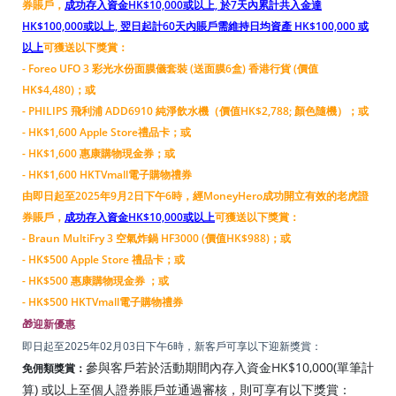
券賬戶，
成功存入資金HK$10,000或以上, 於7天內累計共入金達
HK$100,000或以上, 翌日起計60天內賬戶需維持日均資產 HK$100,000 或
以上
可獲送以下獎賞：
- Foreo UFO 3 彩光水份面膜儀套裝 (送面膜6盒) 香港行貨 (價值
HK$4,480)；或
- PHILIPS 飛利浦 ADD6910 純淨飲水機（價值HK$2,788; 顏色隨機）；或
- HK$1,600 Apple Store禮品卡；或
- HK$1,600 惠康購物現金券；或
- HK$1,600 HKTVmall電子購物禮券
由即日起至2025年9月2日下午6時，經MoneyHero成功開立有效的老虎證
券賬戶，
成功存入資金HK$10,000或以上
可獲送以下獎賞：
- Braun MultiFry 3 空氣炸鍋 HF3000 (價值HK$988)；或
- HK$500 Apple Store 禮品卡；或
- HK$500 惠康購物現金券 ；或
- HK$500 HKTVmall電子購物禮券
🎁迎新優惠
即日起至2025年02月03日下午6時，新客戶可享以下迎新獎賞：
參與客戶若於活動期間內存入資金HK$10,000(單筆計
免佣類獎賞：
算) 或以上至個人證券賬戶並通過審核，則可享有以下獎賞：