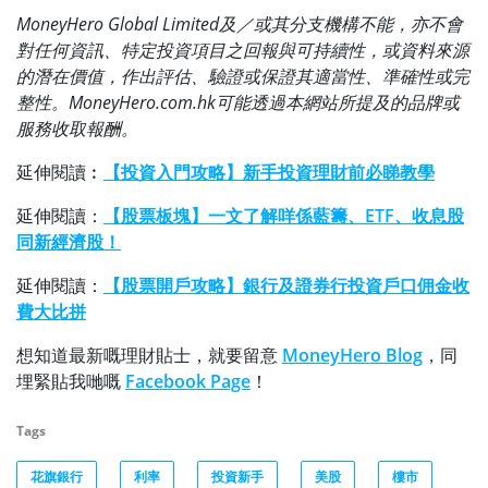
MoneyHero Global Limited及／或其分支機構不能，亦不會
對任何資訊、特定投資項目之回報與可持續性，或資料來源
的潛在價值，作出評估、驗證或保證其適當性、準確性或完
整性。MoneyHero.com.hk可能透過本網站所提及的品牌或
服務收取報酬。
延伸閱讀︰
【投資入門攻略】新手投資理財前必睇教學
延伸閱讀：
【股票板塊】一文了解咩係藍籌、ETF、收息股
同新經濟股！
延伸閱讀：
【股票開戶攻略】銀行及證券行投資戶口佣金收
費大比拼
想知道最新嘅理財貼士，就要留意
MoneyHero Blog
，同
埋緊貼我哋嘅
Facebook Page
！
Tags
花旗銀行
利率
投資新手
美股
樓市