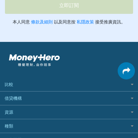
比較
私人貸款比較
借貸機構
稅季/稅務貸款
BEA 東亞銀行
資源
網上貸款
BOC 中國銀行
結餘轉戶(清卡數貸款)
如何申請個人貸款
種類
Cashing Pro 優尚信貸
銀行貸款
如何管理個人貸款
CCB(Asia) 中國建設銀行 (亞洲)