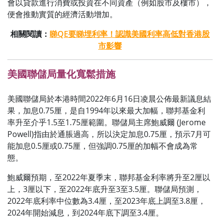
會以貸款進行消費或投資在不同資產（例如股市及樓市），
便會推動實質的經濟活動增加。
相關閱讀：
睇QE要睇埋利率！認識美國利率高低對香港股
市影響
美國聯儲局量化寬鬆措施
美國聯儲局於本港時間2022年6月16日凌晨公佈最新議息結
果，加息0.75厘，是自1994年以來最大加幅，聯邦基金利
率升至介乎1.5至1.75厘範圍。聯儲局主席鮑威爾 (Jerome
Powell)指由於通脹過高，所以決定加息0.75厘，預示7月可
能加息0.5厘或0.75厘，但強調0.75厘的加幅不會成為常
態。
鮑威爾預期，至2022年夏季末，聯邦基金利率將升至2厘以
上，3厘以下，至2022年底升至3至3.5厘。聯儲局預測，
2022年底利率中位數為3.4厘，至2023年底上調至3.8厘，
2024年開始減息，到2024年底下調至3.4厘。