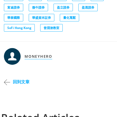
富途證券
微牛證券
盈立證券
盈透證券
華泰國際
華盛資本証券
量化寬鬆
SoFi Hong Kong
曾淵滄教室
MONEYHERO
回到文章