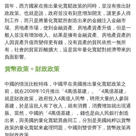
當年，西方國家在推出量化寬鬆政策的同時，並沒有推出財
政政策。也就是說，政府並沒有刻意增加開支，讓更多人得
到工作，而只是將量化寬鬆所創造出來的金錢注入金融市
場、房地產市場，使到金融資產、房地產資產升值，但是一
般人並沒有增加收入。結果是擁有金融資產、房地產資產的
人因資產升值而變得更有錢，沒有資產的貧民依然一無所
有，社會的貧富距離擴大，這是當年量化寬鬆對經濟帶來的
負面影響。
貨幣政策 + 財政政策
中國的情況比較特殊，中國早在美國推出量化寬鬆政策之
前，就在2008年10月推出「4萬億基建」。「4萬億基建」
就是財政政策，政府投入4萬億人民幣，聘用大量的人參與
基建，於是這批人有了收入，就有消費，消費增加就出現通
脹。當然，中國的「4萬億基建」，錢也是由人民銀行創造
出來，與美國的量化寬鬆異曲同工，分別是美國純粹以貨幣
政策的量化寬鬆來處理問題，中國則雙管齊下，貨幣政策再
加財政政策。