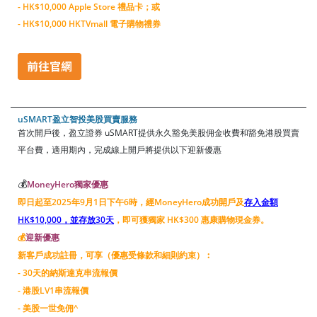
- HK$10,000 Apple Store 禮品卡；或
- HK$10,000 HKTVmall 電子購物禮券
uSMART盈立智投美股買賣服務
首次開戶後，盈立證券 uSMART提供永久豁免美股佣金收費和豁免港股買賣
平台費，適用期內，完成線上開戶將提供以下迎新優惠
💰
MoneyHero獨家優惠
即日起至2025年9月1日下午6時，經MoneyHero成功開戶及
存入金額
HK$10,000，並存放30天
，即可獲獨家 HK$300 惠康購物現金券。
💰
迎新優惠
新客戶成功註冊，可享（優惠受條款和細則約束）︰
- 30天的納斯達克串流報價
- 港股LV1串流報價
- 美股一世免佣^