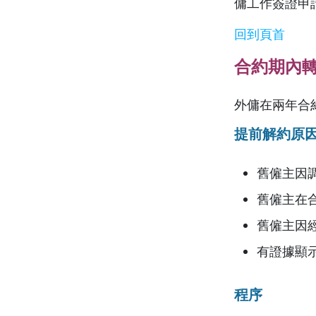
傭工作簽證申
回到頁首
合約期內
外傭在兩年合
提前解約原
舊僱主因
舊僱主在
舊僱主因
有證據顯
程序