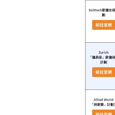
bolttech
家傭全
劃
Zurich
「傭易保」家傭
計劃
Allied World
「持家樂」計劃