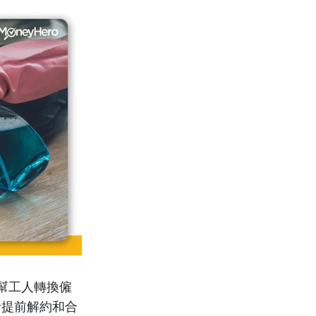
幫工人轉換僱
括提前解約和合