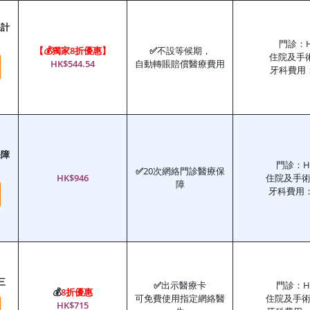
保計
門診：HK
【💰獨家8折優惠】
✅
不設等候期，
住院及手術
HK$544.54
自動轉賬賠償醫療費用
牙科費用：H
保障
門診：HK
✅
20次網絡門診醫療保
HK$946
住院及手術
障
牙科費用：H
三
✅
出示醫療卡
門診：HK
💰
8折優惠
可免費使用指定網絡醫
住院及手術
HK$715