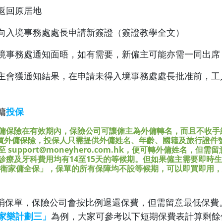
先返回原居地
直接向入境事務處處長申請新簽證（簽證教學全文）
候入境事務處通知面晤，如有需要，新僱主可能亦需一同出席
新僱主會獲通知結果，在申請未得入境事務處處長批准前，
傭
投保
傭保險在有效期內，保險公司可讓僱主為外傭轉名，而且不收手
買外傭保險，投保人只需提供外傭姓名、年齡、國籍及旅行證件
support@moneyhero.com.hk，便可轉外傭姓名，但
診療及牙科費用均有14至15天的等候期。但如果僱主需要即時
富衛家傭全保」
，保單的所有保障均不設等候期，可以即買即用，
消保單，保險公司會按比例退還保費，但需留意最低保費
聯持家樂計劃三」
為例，大家可參考以下短期保費表計算剩餘