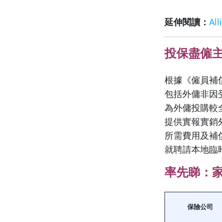
延伸閱讀：
A
投保盡僱
根據《僱員補
包括外傭非因
為外傭投購較
提供實報實銷
所需費用及補
就聘請本地臨
率先睇：
保險公司