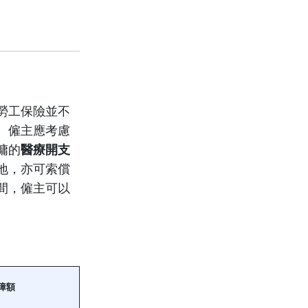
勞工保險並不
。僱主應考慮
傭的
醫療開支
地，亦可索償
間，僱主可以
障額