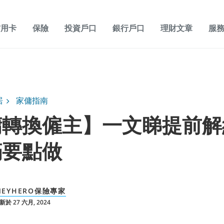
信用卡
保險
投資戶口
銀行戶口
理財文章
服
居
家傭指南
傭轉換僱主】一文睇提前解
滿要點做
NEYHERO保險專家
於 27 六月, 2024