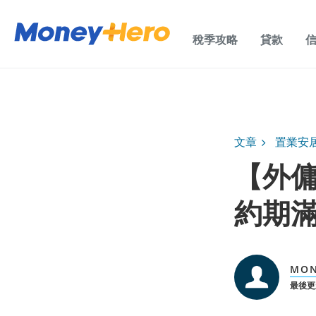
稅季攻略
貸款
文章
置業安
【外
約期
MO
最後更新