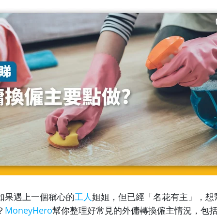
如果遇上一個稱心的
工人
姐姐，但已經「名花有主」，想
？
MoneyHero
幫你整理好常見的外傭轉換僱主情況，包