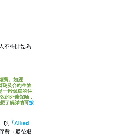
工人不得開始為
續費。如經
號碼及合約生效
需留意一般保單的住
生效的外傭保險，
想了解詳情可
按
。以
「Allied
保費（最後退