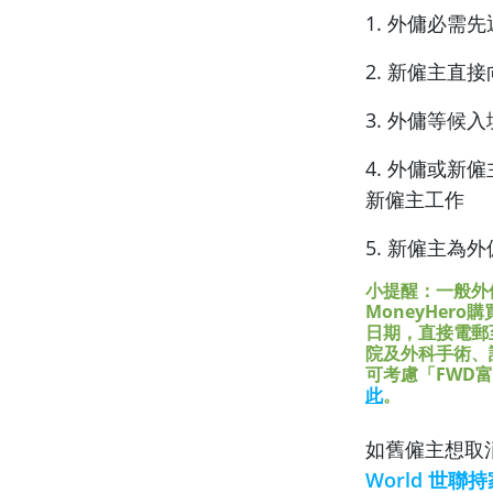
1. 外傭必需
2. 新僱主
3. 外傭等
4. 外傭或
新僱主工作
5. 新僱主為外
小提醒：一般外
MoneyHero
購
日期，直接電郵至 
院及外科手術、
可考慮
「FWD
此
。
如舊僱主想取
World 世