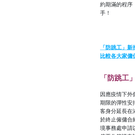
約期滿的程序
手！
「防跳工」新
比較各大家傭
「防跳工
因應疫情下外
期限的彈性安
客身分延長在
於終止僱傭合
境事務處申請