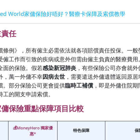
llied World家傭保險好唔好？醫療卡保障及索償教學
主責任
償條例》，所有僱主必需依法就各項賠償責任投保。一般
受僱工作而引致的疾病或意外但需由僱主負責的醫療費用
全面的保險。假若
感染新冠肺炎
，有些保險公司亦會就外
外，萬一外傭不幸
因病去世
，需要遣送外傭遺體返回原居
償。部分保險公司更會提供
臨時工補償
，即是外傭住院期
時工的開支申請索償。
家傭保險重點保障項目比較
💰
MoneyHero 獨家優
特色保障
保
惠*