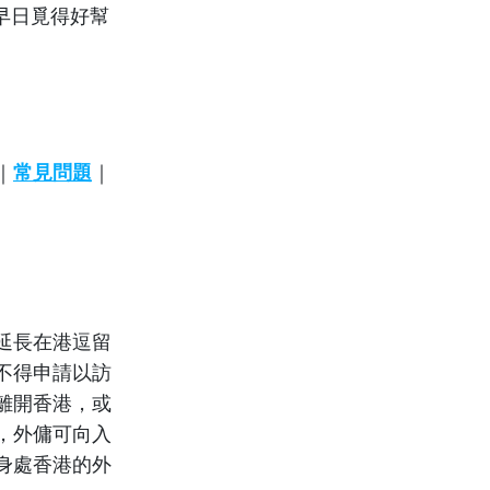
早日覓得好幫
｜
常見問題
｜
延長在港逗留
不得申請以訪
離開香港，或
，外傭可向入
身處香港的外