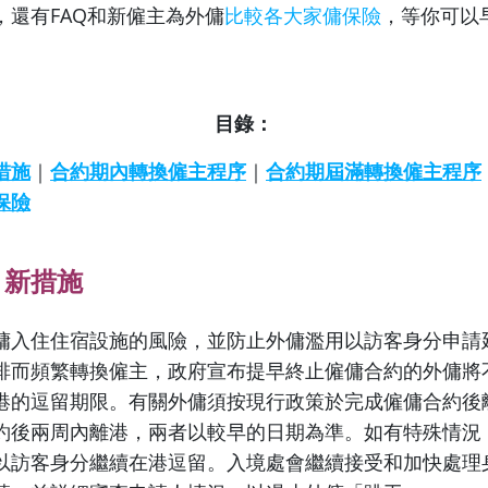
，還有FAQ和新僱主為外傭
比較各大家傭保險
，等你可以
目錄：
措施
｜
合約期內轉換僱主程序
｜
合約期屆滿轉換僱主程序
保險
」新措施
傭入住住宿設施的風險，並防止外傭濫用以訪客身分申請
排而頻繁轉換僱主，政府宣布提早終止僱傭合約的外傭將
港的逗留期限。有關外傭須按現行政策於完成僱傭合約後
約後兩周內離港，兩者以較早的日期為準。如有特殊情況
以訪客身分繼續在港逗留。入境處會繼續接受和加快處理