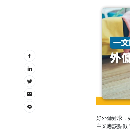
好外傭難求，
主又應該點做