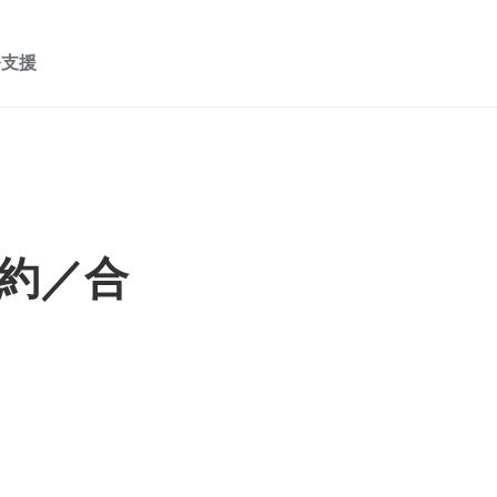
務支援
約／合