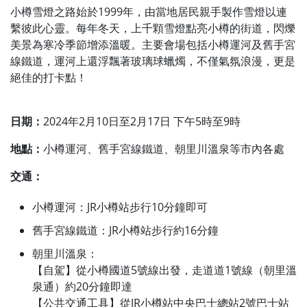
小樽雪燈之路始於1999年，由當地居民親手製作雪燈以連
繫彼此心靈。每年冬天，上千顆雪燈點亮小樽的街道，閃爍
美景為寒冷季節增添溫暖。主要會場包括小樽運河及舊手宮
線鐵道，運河上還浮飄著玻璃球蠟燭，不僅氣氛浪漫，更是
絕佳的打卡點！
日期：
2024年2月10日至2月17日 下午5時至9時
地點：
小樽運河、舊手宮線鐵道、朝里川溫泉等市內各處
交通：
小樽運河：JR小樽站步行10分鐘即可
舊手宮線鐵道：JR小樽站步行約16分鐘
朝里川溫泉：
【自駕】從小樽國道5號線出發，走道道1號線（朝里溫
泉通）約20分鐘即達
【公共交通工具】從JR小樽站中央巴士總站2號巴士站