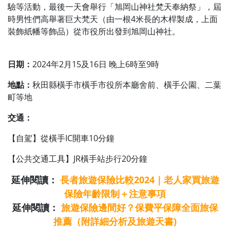
驗等活動，最後一天會舉行「旭岡山神社梵天奉納祭」，屆
時男性們高舉著巨大梵天（由一根4米長的木桿製成，上面
裝飾紙幡等飾品）從市役所出發到旭岡山神社。
日期：
2024年2月15及16日 晚上6時至9時
地點：
秋田縣橫手市橫手市役所本廳舍前、橫手公園、二葉
町等地
交通：
【自駕】從橫手IC開車10分鐘
【公共交通工具】JR橫手站步行20分鐘
延伸閱讀：
長者旅遊保險比較2024｜老人家買旅遊
保險年齡限制＋注意事項
延伸閱讀：
旅遊保險邊間好？保費平保障全面旅保
推薦（附詳細分析及旅遊天書)