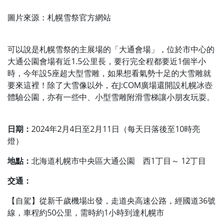
圖片來源：札幌雪祭官方網站
可以說是札幌雪祭的主展場的「大通會場」，位於市中心的
大通公園會場有近1.5公里長，要行完全程都要近1個半小
時，今年設5座超大型雪雕，如果想看氣勢十足的大雪雕就
要來這裡！除了大雪像以外，在J:COM廣場還開設札幌冰壺
體驗公園，亦有一些中、小型雪雕附滑雪梯讓小朋友玩耍。
日期：
2024年2月4日至2月11日（每天日落後至10時亮
燈）
地點：
北海道札幌市中央區大通公園 西1丁目～ 12丁目
交通：
【自駕】從新千歲機場出發，走道央高速公路，經國道36號
線，車程約50公里，需時約1小時到達札幌市