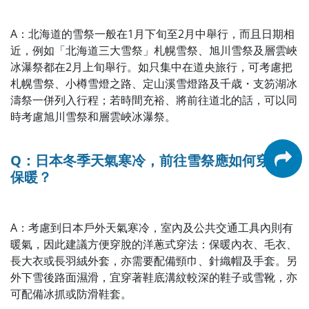
A：北海道的雪祭一般在1月下旬至2月中舉行，而且日期相
近，例如「北海道三大雪祭」札幌雪祭、旭川雪祭及層雲峽
冰瀑祭都在2月上旬舉行。如只集中在道央旅行，可考慮把
札幌雪祭、小樽雪燈之路、定山溪雪燈路及千歳・支笏湖冰
濤祭一併列入行程；若時間充裕、將前往道北的話，可以同
時考慮旭川雪祭和層雲峽冰瀑祭。
Q：日本冬季天氣寒冷，前往雪祭應如何穿搭才
保暖？
A：考慮到日本戶外天氣寒冷，室內及公共交通工具內則有
暖氣，因此建議方便穿脫的洋蔥式穿法：保暖內衣、毛衣、
長大衣或長羽絨外套，亦需要配備頸巾、針織帽及手套。另
外下雪後路面濕滑，宜穿著鞋底溝紋較深的鞋子或雪靴，亦
可配備冰抓或防滑鞋套。