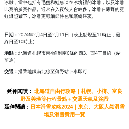
冰雕，當中包括有毛蟹和鮭魚凍在冰塊裡的冰雕，以及冰雕
比賽的參賽作品。通常在入夜後人會較多，冰雕在薄野的霓
虹燈照耀下，冰雕更顯細節特色和繽紛璀璨。
日期：
2024年2月4日至2月11日（晚上點燈至11時止，最
終日至10時止）
地點：
北海道札幌市南4條到南6條的西3、西4丁目線（站
前通）
交通：
搭乘地鐵南北線至薄野站下車即可
延伸閱讀：
北海道自由行攻略｜札幌、小樽、富良
野及美瑛等行程景點＋交通天氣及簽證
延伸閱讀：
日本滑雪攻略2024｜東京、大阪人氣滑雪
場及滑雪費用一覽