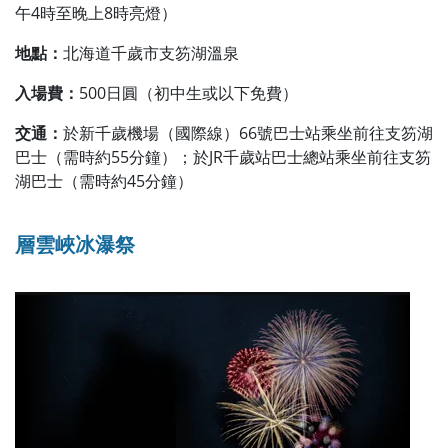
午4時至晚上8時亮燈）
地點：
北海道千歲市支笏湖溫泉
入場費：
500日圓（初中生或以下免費）
交通：
於新千歲機場（國際線）66號巴士站乘坐前往支笏湖
巴士（需時約55分鐘）；於JR千歲站巴士總站乘坐前往支笏
湖巴士（需時約45分鐘）
層雲峽冰瀑祭