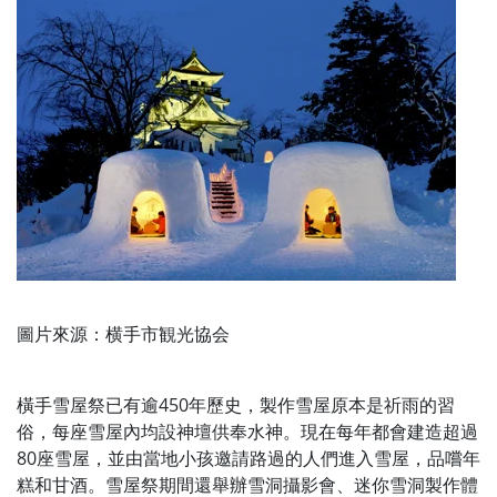
圖片來源：横手市観光協会
橫手雪屋祭已有逾450年歷史，製作雪屋原本是祈雨的習
俗，每座雪屋內均設神壇供奉水神。現在每年都會建造超過
80座雪屋，並由當地小孩邀請路過的人們進入雪屋，品嚐年
糕和甘酒。雪屋祭期間還舉辦雪洞攝影會、迷你雪洞製作體