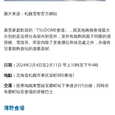
圖片來源：札幌雪祭官方網站
廣受家庭歡迎的「TSUDOME會場」，跟其他兩個會場最大
分別的是這裡分為室內和室外，室外有能夠與親子同樂的溜
滑梯、雪筏等。而室內除了美食攤位和休息處之外，亦備有
兒童能夠遊玩的遊樂器材。
日期：
2024年2月4日至2月11日 早上10時至下午4時
地點：
北海道札幌市東区栄町885番地1
交通：
搭乘地鐵東豐線至榮町站下車後步行5分鐘，同時亦
有榮町站至會場的穿梭巴士
薄野會場