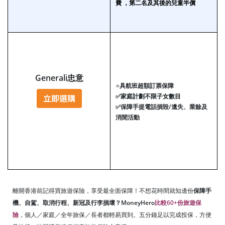
費 ，第二名及其後的兒童半價
Generali忠意
⭐
具航班超額訂票保障
✅
家庭計劃不限子女數目
✅
保障手提電話損毀/遺失、業餘及
消閒活動
離開香港前記得買旅遊保險，享受最全面保障！不想花時間就知邊份
保障手
機、自駕、取消行程、新冠及行李損壞？MoneyHero
比較60+份旅遊保
險
，個人／家庭／全年旅保／長者都輕易買到。五分鐘足以完成投保，方便