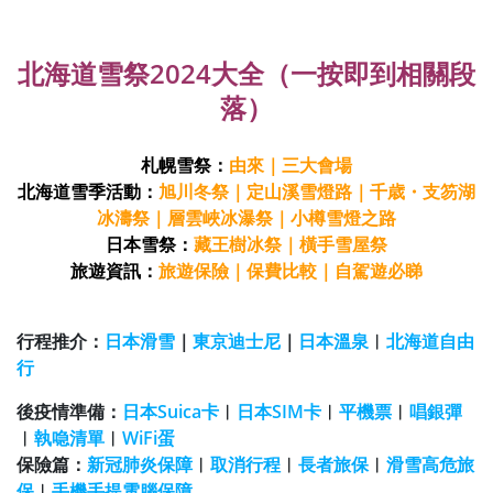
北海道雪祭2024大全
（一按即到相關段
落）
札幌雪祭：
由來
｜
三大會場
北海道雪季活動：
旭川冬祭
｜
定山溪雪燈路
｜
千歳・支笏湖
冰濤祭
｜
層雲峽冰瀑祭
｜
小樽雪燈之路
日本雪祭：
藏王樹冰祭
｜
橫手雪屋祭
旅遊資訊：
旅遊保險
｜
保費比較
｜
自駕遊必睇
行程推介：
日本滑雪
｜
東京迪士尼
｜
日本溫泉
︱
北海道自由
行
後疫情準備：
日本Suica卡
︱
日本SIM卡
︱
平機票
︱
唱銀彈
︱
執喼清單
︱
WiFi蛋
保險篇：
新冠肺炎保障
︱
取消行程
︱
長者旅保
︱
滑雪高危旅
保
︱
手機手提電腦保障