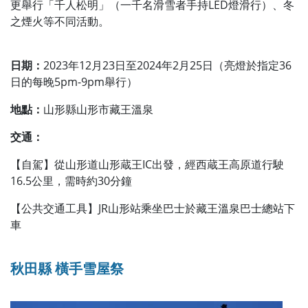
更舉行「千人松明」（一千名滑雪者手持LED燈滑行）、冬
之煙火等不同活動。
日期：
2023年12月23日至2024年2月25日（亮燈於指定36
日的每晚5pm-9pm舉行）
地點：
山形縣山形市藏王溫泉
交通：
【自駕】從山形道山形蔵王IC出發，經西蔵王高原道行駛
16.5公里，需時約30分鐘
【公共交通工具】JR山形站乘坐巴士於藏王溫泉巴士總站下
車
秋田縣 橫手雪屋祭