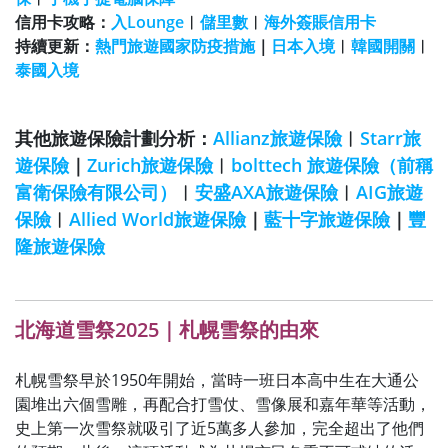
信用卡攻略：
入Lounge
︱
儲里數
︱
海外簽賬信用卡
持續更新：
熱門旅遊國家防疫措施
｜
日本入境
︱
韓國開關
︱
泰國入境
其他旅遊保險計劃分析：
Allianz旅遊保險
︱
Starr旅
遊保險
｜
Zurich旅遊保險
︱
bolttech 旅遊保險（前稱
富衛保險有限公司）
︱
安盛AXA旅遊保險
︱
AIG旅遊
保險
︱
Allied World旅遊保險
｜
藍十字旅遊保險
｜
豐
隆旅遊保險
北海道雪祭2025｜札幌雪祭的由來
札幌雪祭早於1950年開始，當時一班日本高中生在大通公
園堆出六個雪雕，再配合打雪仗、雪像展和嘉年華等活動，
史上第一次雪祭就吸引了近5萬多人參加，完全超出了他們