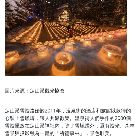
圖片來源：定山溪觀光協會
定山溪雪燈路始於2011年，溫泉街的酒店和旅館以款待的
心裝上雪蠟燭，讓人共聚歡樂。溫泉街人們手作的2000個
雪燈擺放在定山溪神社內，除了雪蠟燭外，還有燈光、森林
雪景與投影融為一體的「祈禱森林」，景色壯美。