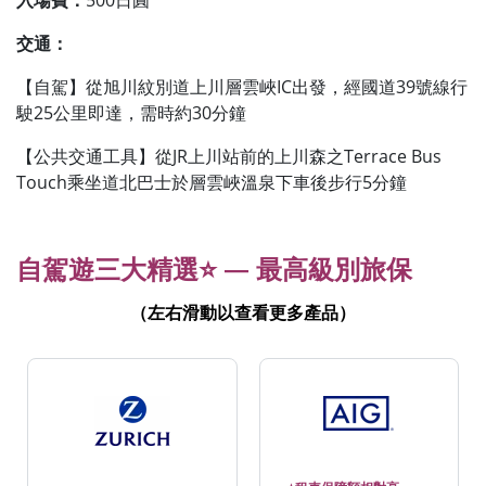
入場費：
500日圓
交通：
【自駕】從旭川紋別道上川層雲峽IC出發，經國道39號線行
駛25公里即達，需時約30分鐘
【公共交通工具】從JR上川站前的上川森之Terrace Bus
Touch乘坐道北巴士於層雲峽溫泉下車後步行5分鐘
自駕遊三大精選
⭐
— 最高級別旅保
（左右滑動以查看更多產品）