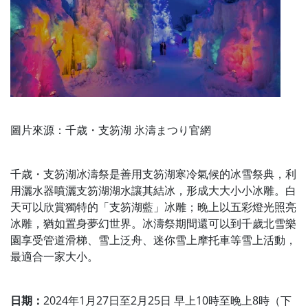
圖片來源：千歳・支笏湖 氷濤まつり官網
千歳・支笏湖冰濤祭是善用支笏湖寒冷氣候的冰雪祭典，利
用灑水器噴灑支笏湖湖水讓其結冰，形成大大小小冰雕。白
天可以欣賞獨特的「支笏湖藍」冰雕；晚上以五彩燈光照亮
冰雕，猶如置身夢幻世界。冰濤祭期間還可以到千歲北雪樂
園享受管道滑梯、雪上泛舟、迷你雪上摩托車等雪上活動，
最適合一家大小。
日期：
2024年1月27日至2月25日 早上10時至晚上8時（下