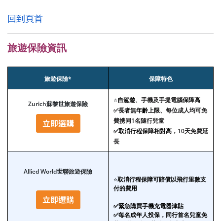
回到頁首
旅遊保險資訊
旅遊保險*
保障特色
⭐
自駕遊
、手機及手提電腦
保障高
Zurich蘇黎世旅遊保險
✅
長者無年齡上限
、每位成人均可免
費携同1名隨行兒童
✅
取消行程保障相對高，
10天免費延
長
Allied World世聯旅遊保險
⭐
取消行程保障可賠償以飛行里數支
付的費用
✅緊急購買手機充電器津貼
✅每名成年人投保，同行首名兒童免