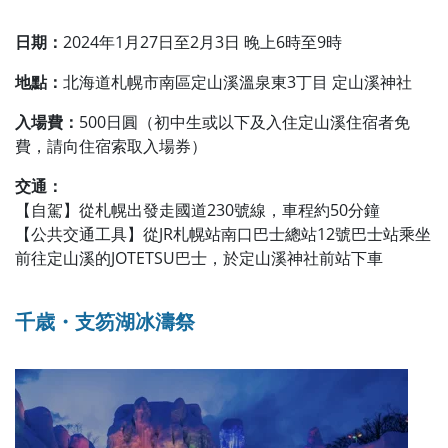
日期：
2024年1月27日至2月3日 晚上6時至9時
地點：
北海道札幌市南區定山溪溫泉東3丁目 定山溪神社
入場費：
500日圓（初中生或以下及入住定山溪住宿者免
費，請向住宿索取入場券）
交通：
【自駕】從札幌出發走國道230號線，車程約50分鐘
【公共交通工具】從JR札幌站南口巴士總站12號巴士站乘坐
前往定山溪的JOTETSU巴士，於定山溪神社前站下車
千歳・支笏湖冰濤祭