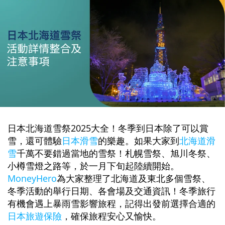
日本北海道雪祭2025大全！冬季到日本除了可以賞
雪，還可體驗
日本滑雪
的樂趣。如果大家到
北海道滑
雪
千萬不要錯過當地的雪祭！札幌雪祭、旭川冬祭、
小樽雪燈之路等，於一月下旬起陸續開始。
MoneyHero
為大家整理了北海道及東北多個雪祭、
冬季活動的舉行日期、各會場及交通資訊！冬季旅行
有機會遇上暴雨雪影響旅程，記得出發前選擇合適的
日本旅遊保險
，確保旅程安心又愉快。