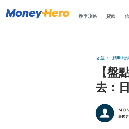
稅季攻略
貸款
文章
精明旅
【盤
去：
MO
最後更新