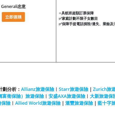
Generali忠意
⭐
具航班超額訂票保障
✅
家庭計劃不限子女數目
✅
保障手提電話損毀/遺失、業餘及
計劃分析：
Allianz旅遊保險
︱
Starr旅遊保險
｜
Zurich
（前稱富衛保險）旅遊保險
︱
安盛AXA旅遊保險
︱
大新旅遊保
遊保險
︱
Allied World旅遊保險
｜
滙豐旅遊保險
｜
藍十字