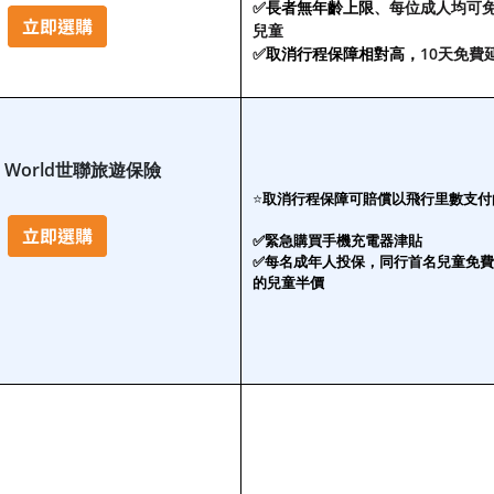
✅
長者無年齡上限
、每位成人均可免
兒童
✅
取消行程保障相對高，
10天免費
ed World世聯旅遊保險
⭐
取消行程保障可賠償以飛行里數支付
✅緊急購買手機充電器津貼
✅每名成年人投保，同行首名兒童免費
的兒童半價