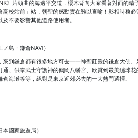
UNK》
片頭曲的海邊平交道，櫻木背向大家看著對面的晴
倉高校站前」站，朝聖的感動實在難以言喻！影相時務必
以及不要影響其他道路使用者。
ノ島・鎌倉NAVI）
，來到鎌倉都有很多地方可去——神聖莊嚴的鎌倉大佛、
町通、供奉武士守護神的鶴岡八幡宮、欣賞到最美繡球花
鎌倉海灘等等，絕對是東京近郊必去的一大熱門選擇。
日本國家旅遊局）