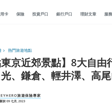
信用卡
保險
投資戶口
銀行戶口
理財文章
服
遊
熱門旅遊地點
點東京近郊景點】8大自由
日光、鎌倉、輕井澤、高尾
NEYHERO旅遊保險專家
於 09 七月, 2023