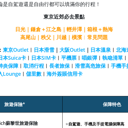
論是自駕遊還是自由行都可以填滿你的行程！
東京近郊必去景點
日光
｜
鎌倉＋江之島
｜
輕井澤
｜
箱根＋熱海
高尾山
｜
秩父
｜
川越
｜
橫濱
︱
常見問題
：
東京Outlet
︱
日本滑雪
｜
大阪Outlet
｜
日本溫泉
︱
北海
日本Suica卡
︱
日本SIM卡
︱
平機票
︱
唱銀彈
︱
執喼清單
︱
肺炎保障
︱
取消行程
︱
長者旅保
︱
滑雪高危旅保
︱
手機手
入Lounge
︱
儲里數
︱
海外簽賬信用卡
旅遊保險*
保障特色
rich蘇黎世旅遊保險
⭐
自駕遊
、手機及手提電腦
保障高