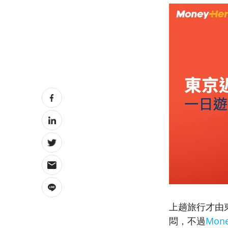
上趟旅行才由
悶，不過
Mone