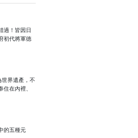
錯過！皆因日
府初代將軍德
為世界遺產，不
奉住在內裡、
中的五種元