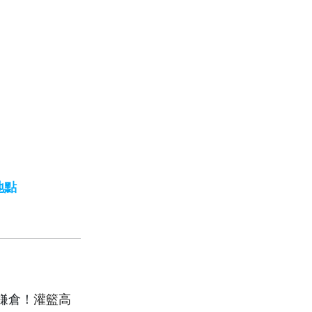
地點
鎌倉！
灌籃高