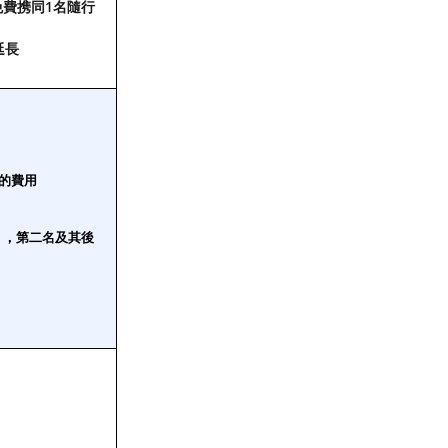
費携同1名隨行
延長
的費用
 ，第二名及其後