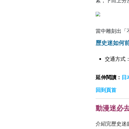
素，下而上分
當中雕刻出「
歷史迷如何
交通方式
延伸閱讀：
日
回到頁首
動漫迷必
介紹完歷史迷