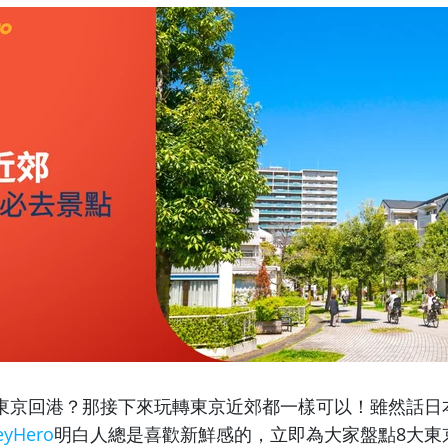
東京回港？那接下來玩轉東京近郊都一樣可以！雖然話日
yHero
明白人總是喜歡新鮮感的，立即為大家盤點8大東