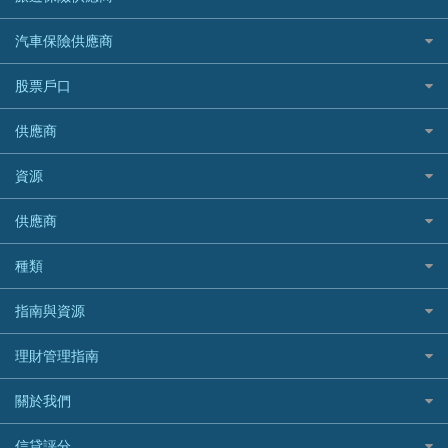
交稅優惠
家居保險
易批必批貸款
恒生銀行
泰國旅遊保險及資訊
K Cash 貸款
Visa信用卡
酒店優惠碼
家傭保險
AXA 安盛
24小時貸款
汽車保險供應商
Standard Chartered渣打銀行
台灣旅遊保險及資訊
Mox 銀行
萬事達卡
機票優惠碼
寵物保險
AIG 美亞
最佳循環貸款
安信EarnMORE
韓國旅遊保險及資訊
大新汽車保險
National Resources 中潤物業按揭
銀聯信用卡
股票戶口
定期人壽保險
Allianz 安聯
AEON
歐洲旅遊保險及資訊
中銀汽車保險
OCBC 華僑銀行
高獎賞信用卡推薦
危疾保險
Allied World 世聯
富途證券
東亞銀行
供應商
越南旅遊保險及資訊
Allianz安聯汽車保險
PrimeCredit 安信信貸
酒店信用卡
年金資訊
Avo
IB盈透證券
SIM
澳洲旅遊保險及資訊
bolttech保障汽車保險
Promise 邦民日本財務
富途牛牛好唔好？
資源
樓宇火險
中國銀行
老虎證券
Airwallex信用卡
長者嘆世界
Zurich蘇黎世汽車保險
Rabbit Credit月兔信貸
Webull微牛證券好唔好？
Bolttech 保特
uSMART 盈立證券
股票戶口開戶
供應商
家庭親子遊
QBE昆士蘭汽車保險
Standard Chartered 渣打銀行
Longbridge長橋證券好唔好？
Blue Cross 藍十字
華盛証券
證券行邊間好？
全年周圍飛
平安汽車保險
UA 亞洲聯合財務
老虎證券好唔好？
銀行戶口比較
種類
中國平安
長橋證券
港股5隻高息ETF精選
手機邊份好
WeLab Bank
華盛証券好唔好？
尊尚銀行戶口
大新銀行
WeBull微牛證券
什麼是ETF？
定期存款
自駕遊比較
指南與資源
WeLend 貸款
漲樂全球通好唔好？
Citi Plus
Generali 忠意
漲樂全球通｜華泰國際
香港30大高息股排行
港元定存
相機有得保
X Wallet 貸款
IB盈透證券好唔好？
中信銀行inMotion
理財資訊
HSBC滙豐銀行
理財管理指南
OSL
黃金ETF懶人包
人民幣定存
專為孕婦設計的最佳旅遊保險
ZA Bank
盈立證券 uSMART 好唔好？
Airwallex銀行
識慳識賺
MSIG 三井住友
StashAway
最值得注意的比特幣ETF
美元定存
常用相關詞彙
最佳滑雪旅遊保險
關於我們
Stashaway好唔好？
債務管理
Prudential 保誠
Syfe
選股策略：五步調查攻略
英鎊定存
MoneyHero電子報
最適合BB的旅遊保險
Hashkey好唔好？
投資理財
服務承諾
QBE 昆士蘭
信貸評分