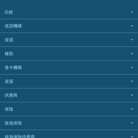
比較
私人貸款比較
借貸機構
稅季/稅務貸款
BEA 東亞銀行
資源
網上貸款
BOC 中國銀行
結餘轉戶(清卡數貸款)
如何申請個人貸款
種類
Cashing Pro 優尚信貸
銀行貸款
如何管理個人貸款
CCB(Asia) 中國建設銀行 (亞洲)
網購優惠
發卡機構
財務公司貸款
個人貸款有用資訊
Citibank 花旗銀行
精選外幣網購信用卡
免入息貸款
清卡數貸款教學
Citibank花旗銀行
資源
CNCBI 信銀國際
尊尚信用卡
免TU貸款
循環貸款教學
AE美國運通
CreFIT 維信
公司信用卡
Black Friday優惠
供應商
急借錢
個人化貸款產品推介 🔥全新
DBS星展銀行
DBS 星展銀行
電子錢包信用卡
淘寶付款方式
業主貸款
債務重組一覽
HSBC滙豐銀行
八達通自動增值信用卡
保險
DSB 大新銀行
日本遊信用卡攻略
一田購物優惠日
汽車貸款
供樓利息扣稅
Mox
Fubon 富邦銀行
韓國遊信用卡攻略
SOGO感謝祭
旅遊保險
緊急貸款比較
旅遊保險
最佳貸款app
信銀國際
HK Finance 香港信貸
台灣遊信用卡攻略
HKTVmall優惠碼
汽車保險
最佳小額貸款比較
大新銀行
日本旅遊保險及資訊
HSBC 滙豐銀行貸款
旅遊保險供應商
機場貴賓室信用卡