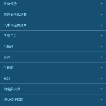
Fubon 富邦銀行
韓國遊信用卡攻略
SOGO感謝祭
旅遊保險
緊急貸款比較
旅遊保險
最佳貸款app
信銀國際
HK Finance 香港信貸
台灣遊信用卡攻略
HKTVmall優惠碼
汽車保險
最佳小額貸款比較
大新銀行
日本旅遊保險及資訊
HSBC 滙豐銀行貸款
旅遊保險供應商
機場貴賓室信用卡
交稅優惠
家居保險
易批必批貸款
恒生銀行
泰國旅遊保險及資訊
K Cash 貸款
Visa信用卡
酒店優惠碼
家傭保險
AXA 安盛
24小時貸款
汽車保險供應商
Standard Chartered渣打銀行
台灣旅遊保險及資訊
Mox 銀行
萬事達卡
機票優惠碼
寵物保險
AIG 美亞
最佳循環貸款
安信EarnMORE
韓國旅遊保險及資訊
大新汽車保險
National Resources 中潤物業按揭
銀聯信用卡
股票戶口
定期人壽保險
Allianz 安聯
AEON
歐洲旅遊保險及資訊
中銀汽車保險
OCBC 華僑銀行
高獎賞信用卡推薦
危疾保險
Allied World 世聯
富途證券
東亞銀行
供應商
越南旅遊保險及資訊
Allianz安聯汽車保險
PrimeCredit 安信信貸
酒店信用卡
年金資訊
Avo
IB盈透證券
SIM
澳洲旅遊保險及資訊
bolttech保障汽車保險
Promise 邦民日本財務
富途牛牛好唔好？
資源
樓宇火險
中國銀行
老虎證券
Airwallex信用卡
長者嘆世界
Zurich蘇黎世汽車保險
Rabbit Credit月兔信貸
Webull微牛證券好唔好？
Bolttech 保特
uSMART 盈立證券
股票戶口開戶
供應商
家庭親子遊
QBE昆士蘭汽車保險
Standard Chartered 渣打銀行
Longbridge長橋證券好唔好？
Blue Cross 藍十字
華盛証券
證券行邊間好？
全年周圍飛
平安汽車保險
UA 亞洲聯合財務
老虎證券好唔好？
銀行戶口比較
種類
中國平安
長橋證券
港股5隻高息ETF精選
手機邊份好
WeLab Bank
華盛証券好唔好？
尊尚銀行戶口
大新銀行
WeBull微牛證券
什麼是ETF？
定期存款
自駕遊比較
指南與資源
WeLend 貸款
漲樂全球通好唔好？
Citi Plus
Generali 忠意
漲樂全球通｜華泰國際
香港30大高息股排行
港元定存
相機有得保
X Wallet 貸款
IB盈透證券好唔好？
中信銀行inMotion
理財資訊
HSBC滙豐銀行
理財管理指南
OSL
黃金ETF懶人包
人民幣定存
專為孕婦設計的最佳旅遊保險
ZA Bank
盈立證券 uSMART 好唔好？
Airwallex銀行
識慳識賺