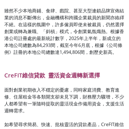
雖然不少本地商鋪、食肆、戲院、甚至大型連鎖品牌宣佈結
業的消息不斷傳出，金融機構和跨國企業裁員的新聞亦絡繹
不絕。在這樣的氛圍中，許多僱員即使未被裁員，仍然選擇
創業或轉為兼職、「斜槓」模式，令創業氣氛熾熱。根據香
港公司註冊處的最新統計數字，2025年上半年，新成立的
本地公司總數為84,293間，截至今年6月底，根據《公司條
例》註冊的本地公司總數達1,494,806間，創歷史新高。
CreFIT維信貸款 靈活資金週轉新選擇
面對創業初期收入不穩定的憂慮，同時家庭消費、教育進
修、住屋租金等各類開支卻未見下調，財務壓力驟增，不少
人都希望有一筆隨時提取的靈活現金作備用資金，支援生活
週轉需求。
如希望尋求簡易、快速、批核靈活的貸款產品，CreFIT維信