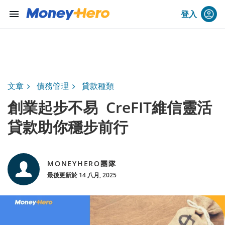
menu
登入
文章
債務管理
貸款種類
創業起步不易 CreFIT維信靈活
貸款助你穩步前行
MONEYHERO團隊
最後更新於 14 八月, 2025