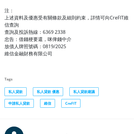
注：
上述資料及優惠受有關條款及細則約束，詳情可向CreFIT維
信查詢
查詢及投訴熱線：6369 2338
忠告：借錢梗要還，咪俾錢中介
放債人牌照號碼：0819/2025
維信金融財務有限公司
Tags
私人貸款
私人貸款 優惠
私人貸款建議
申請私人貸款
維信
CreFIT