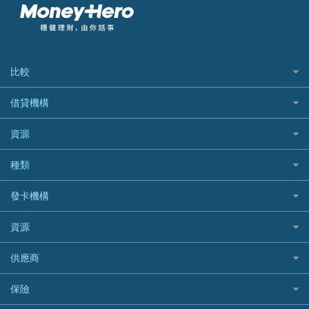
比較
私人貸款比較
借貸機構
稅季/稅務貸款
BEA 東亞銀行
資源
網上貸款
BOC 中國銀行
結餘轉戶(清卡數貸款)
如何申請個人貸款
種類
Cashing Pro 優尚信貸
銀行貸款
如何管理個人貸款
CCB(Asia) 中國建設銀行 (亞洲)
網購優惠
發卡機構
財務公司貸款
個人貸款有用資訊
Citibank 花旗銀行
精選外幣網購信用卡
免入息貸款
清卡數貸款教學
Citibank花旗銀行
資源
CNCBI 信銀國際
尊尚信用卡
免TU貸款
循環貸款教學
AE美國運通
CreFIT 維信
公司信用卡
Black Friday優惠
供應商
急借錢
個人化貸款產品推介 🔥全新
DBS星展銀行
DBS 星展銀行
電子錢包信用卡
淘寶付款方式
業主貸款
債務重組一覽
HSBC滙豐銀行
八達通自動增值信用卡
保險
DSB 大新銀行
日本遊信用卡攻略
一田購物優惠日
汽車貸款
供樓利息扣稅
Mox