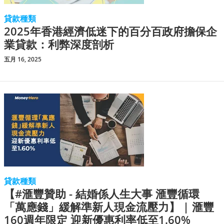
貸款種類
2025年香港經濟低迷下的百分百政府擔保企
業貸款：利弊深度剖析
五月 16, 2025
貸款種類
【#滙豐贊助 - 結婚係人生大事 滙豐循環
「萬應錢」緩解準新人現金流壓力】 | 滙豐
160週年限定 迎新優惠利率低至1.60%