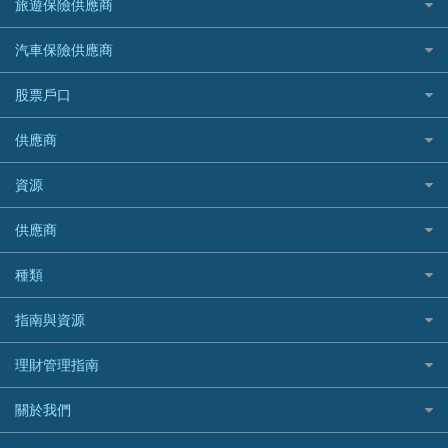
日本旅遊保險及資訊
HSBC 滙豐銀行貸款
旅遊保險供應商
機場貴賓室信用卡
交稅優惠
家居保險
易批必批貸款
恒生銀行
泰國旅遊保險及資訊
K Cash 貸款
Visa信用卡
酒店優惠碼
家傭保險
AXA 安盛
24小時貸款
汽車保險供應商
Standard Chartered渣打銀行
台灣旅遊保險及資訊
Mox 銀行
萬事達卡
機票優惠碼
寵物保險
AIG 美亞
最佳循環貸款
安信EarnMORE
韓國旅遊保險及資訊
大新汽車保險
National Resources 中潤物業按揭
銀聯信用卡
股票戶口
定期人壽保險
Allianz 安聯
AEON
歐洲旅遊保險及資訊
中銀汽車保險
OCBC 華僑銀行
高獎賞信用卡推薦
危疾保險
Allied World 世聯
富途證券
東亞銀行
供應商
越南旅遊保險及資訊
Allianz安聯汽車保險
PrimeCredit 安信信貸
酒店信用卡
年金資訊
Avo
IB盈透證券
SIM
澳洲旅遊保險及資訊
bolttech保障汽車保險
Promise 邦民日本財務
富途牛牛好唔好？
資源
樓宇火險
中國銀行
老虎證券
Airwallex信用卡
長者嘆世界
Zurich蘇黎世汽車保險
Rabbit Credit月兔信貸
Webull微牛證券好唔好？
Bolttech 保特
uSMART 盈立證券
股票戶口開戶
供應商
家庭親子遊
QBE昆士蘭汽車保險
Standard Chartered 渣打銀行
Longbridge長橋證券好唔好？
Blue Cross 藍十字
華盛証券
證券行邊間好？
全年周圍飛
平安汽車保險
UA 亞洲聯合財務
老虎證券好唔好？
銀行戶口比較
種類
中國平安
長橋證券
港股5隻高息ETF精選
手機邊份好
WeLab Bank
華盛証券好唔好？
尊尚銀行戶口
大新銀行
WeBull微牛證券
什麼是ETF？
定期存款
自駕遊比較
指南與資源
WeLend 貸款
漲樂全球通好唔好？
Citi Plus
Generali 忠意
漲樂全球通｜華泰國際
香港30大高息股排行
港元定存
相機有得保
X Wallet 貸款
IB盈透證券好唔好？
中信銀行inMotion
理財資訊
HSBC滙豐銀行
理財管理指南
OSL
黃金ETF懶人包
人民幣定存
專為孕婦設計的最佳旅遊保險
ZA Bank
盈立證券 uSMART 好唔好？
Airwallex銀行
識慳識賺
MSIG 三井住友
StashAway
最值得注意的比特幣ETF
美元定存
常用相關詞彙
最佳滑雪旅遊保險
關於我們
Stashaway好唔好？
債務管理
Prudential 保誠
Syfe
選股策略：五步調查攻略
英鎊定存
MoneyHero電子報
最適合BB的旅遊保險
Hashkey好唔好？
投資理財