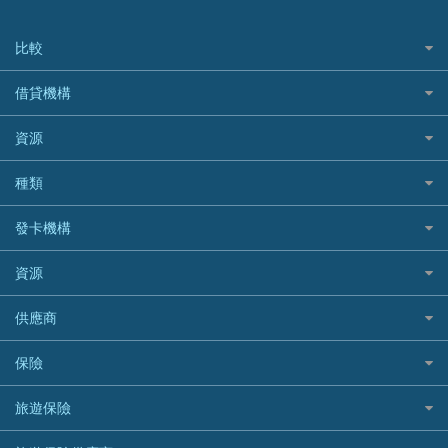
比較
私人貸款比較
借貸機構
稅季/稅務貸款
BEA 東亞銀行
資源
網上貸款
BOC 中國銀行
結餘轉戶(清卡數貸款)
如何申請個人貸款
種類
Cashing Pro 優尚信貸
銀行貸款
如何管理個人貸款
CCB(Asia) 中國建設銀行 (亞洲)
網購優惠
發卡機構
財務公司貸款
個人貸款有用資訊
Citibank 花旗銀行
精選外幣網購信用卡
免入息貸款
清卡數貸款教學
Citibank花旗銀行
資源
CNCBI 信銀國際
尊尚信用卡
免TU貸款
循環貸款教學
AE美國運通
CreFIT 維信
公司信用卡
Black Friday優惠
供應商
急借錢
個人化貸款產品推介 🔥全新
DBS星展銀行
DBS 星展銀行
電子錢包信用卡
淘寶付款方式
業主貸款
債務重組一覽
HSBC滙豐銀行
八達通自動增值信用卡
保險
DSB 大新銀行
日本遊信用卡攻略
一田購物優惠日
汽車貸款
供樓利息扣稅
Mox
Fubon 富邦銀行
韓國遊信用卡攻略
SOGO感謝祭
旅遊保險
緊急貸款比較
旅遊保險
最佳貸款app
信銀國際
HK Finance 香港信貸
台灣遊信用卡攻略
HKTVmall優惠碼
汽車保險
最佳小額貸款比較
大新銀行