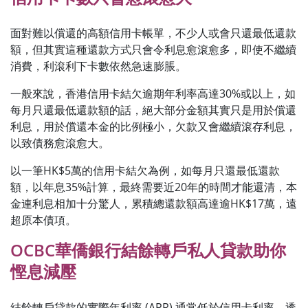
面對難以償還的高額信用卡帳單，不少人或會只還最低還款
額，但其實這種還款方式只會令利息愈滾愈多，即使不繼續
消費，利滾利下卡數依然急速膨脹。
一般來說，香港信用卡結欠逾期年利率高達30%或以上，如
每月只還最低還款額的話，絕大部分金額其實只是用於償還
利息，用於償還本金的比例極小，欠款又會繼續滾存利息，
以致債務愈滾愈大。
以一筆HK$5萬的信用卡結欠為例，如每月只還最低還款
額，以年息35%計算，最終需要近20年的時間才能還清，本
金連利息相加十分驚人，累積總還款額高達逾HK$17萬，遠
超原本債項。
OCBC華僑銀行結餘轉戶私人貸款助你
慳息減壓
結餘轉戶貸款的實際年利率 (APR) 通常低於信用卡利率，透