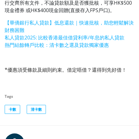
行交齊所有文件，不論貸款額及是否獲批核，可享HK$500
現金禮券 或HK$400現金回贈(直接存入FPS戶口)。
【華僑銀行私人貸款】低息還款｜快速批核，助您輕鬆解決
財務困難
私人貸款2025: 比較香港最佳借貸利率/年息的私人貸款
熱門結餘轉戶比較：清卡數之選及貸款獨家優惠
*優惠須受條款及細則約束。借定唔借？還得到先好借！
Tags
卡數
清卡數