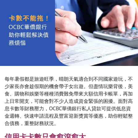
每年暑假都是旅遊旺季，晴朗天氣適合到不同國家遊玩，不
少家長亦會趁假期的機會帶子女出遊。但盡情玩樂背後，美
食、購物和娛樂等種種消費難免帶來大額信用卡帳單，再加
上日常開支，可能會對不少人造成資金緊張的困擾。面對高
息卡數等財務壓力，OCBC華僑銀行私人貸款可提供低息資
金週轉、快速申請流程及豐富迎新獎賞等優惠，助你輕鬆整
合債務，重整財務狀況。
信用卡卡數只會愈滾愈大