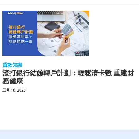
貸款知識
渣打銀行結餘轉戶計劃：輕鬆清卡數 重建財
務健康
三月 10, 2025