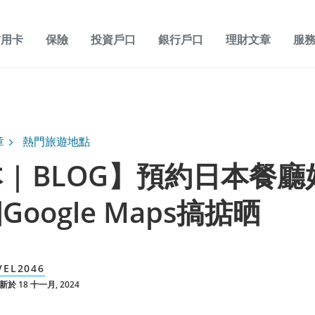
信用卡
保險
投資戶口
銀行戶口
理財文章
服
章
熱門旅遊地點
 | BLOG】預約日本餐
Google Maps搞掂晒
VEL2046
於 18 十一月, 2024