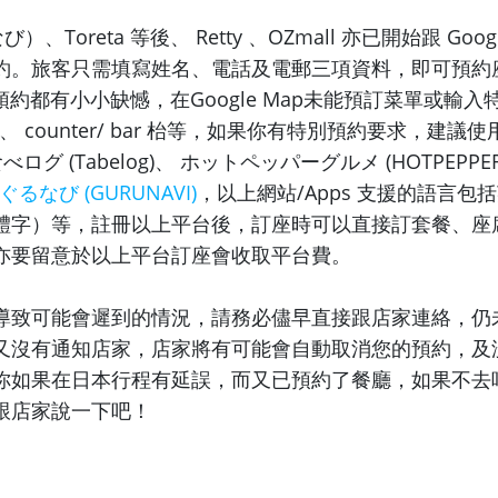
び）、Toreta 等後、 Retty 、OZmall 亦已開始跟 Goo
約。旅客只需填寫姓名、電話及電郵三項資料，即可預約
ap 預約都有小小缺憾，在Google Map未能預訂菜單或輸
、 counter/ bar 枱等，如果你有特別預約要求，建議
べログ (Tabelog)、 ホットペッパーグルメ (HOTPEPPE
ぐるなび
(GURUNAVI)
，以上網站/Apps 支援的語言包
體字）等，註冊以上平台後，訂座時可以直接訂套餐、座
亦要留意於以上平台訂座會收取平台費。
導致可能會遲到的情況，請務必儘早直接跟店家連絡，仍
又沒有通知店家，店家將有可能會自動取消您的預約，及
你如果在日本行程有延誤，而又已預約了餐廳，如果不去
跟店家說一下吧！