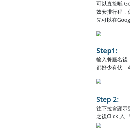
可以直接喺 Go
效安排行程，
先可以在Goo
Step1:
輸入餐廳名後
都好少有伏，
Step 2:
往下拉會顯示
之後Click 入