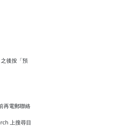
確，之後按「預
前再電郵聯絡
arch 上搜尋目