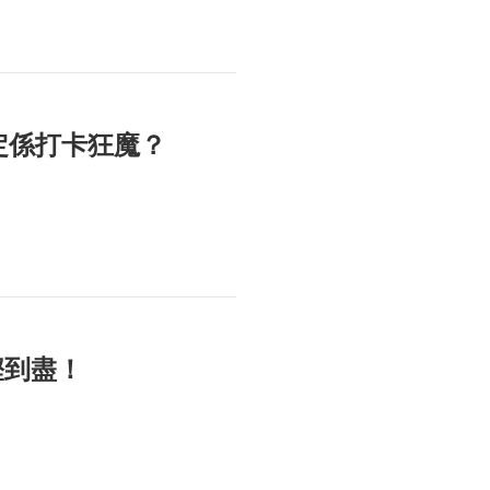
定係打卡狂魔？
慳到盡！