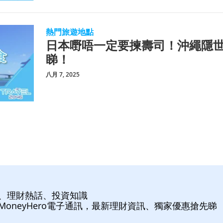
熱門旅遊地點
日本嘢唔一定要揀壽司！沖繩隱
睇！
八月 7, 2025
、理財熱話、投資知識
MoneyHero電子通訊，最新理財資訊、獨家優惠搶先睇