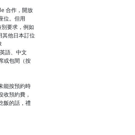
gle 合作，開放
座位。但用
入特別要求，例如
使用其他日本訂位
R
括英語、中文
席或包間（按
未能按預約時
沒收預約費，
吃飯的話，禮