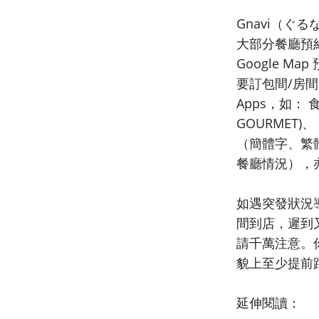
Gnavi（ぐるな
大部分餐廳預
Google M
要訂包間/房間
Apps，如： 食
GOURMET)、
（簡體字、繁
餐廳情況），
如遇突發狀況
間到店，遲到
請千萬注意。
貌上至少提前
延伸閱讀：