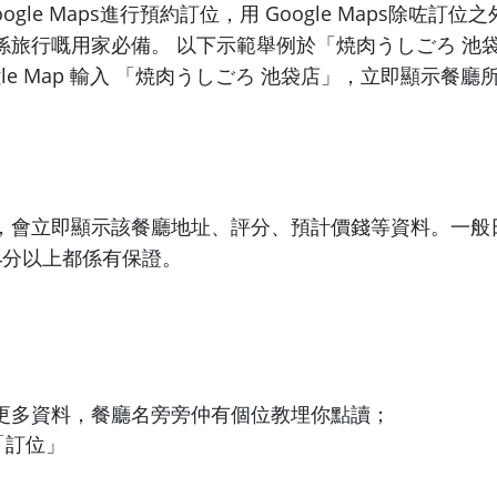
ogle Maps進行預約訂位，用 Google Maps除咗訂
係旅行嘅用家必備。 以下示範舉例於「焼肉うしごろ 池
gle Map 輸入 「焼肉うしごろ 池袋店」，立即顯示餐廳
，會立即顯示該餐廳地址、評分、預計價錢等資料。一般
4分以上都係有保證。
更多資料，餐廳名旁旁仲有個位教埋你點讀；
 「訂位」