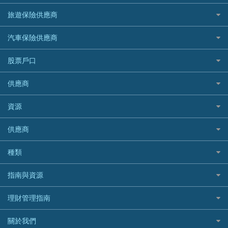
台灣遊信用卡攻略
HKTVmall優惠碼
汽車保險
最佳小額貸款比較
大新銀行
日本旅遊保險及資訊
HSBC 滙豐銀行貸款
旅遊保險供應商
機場貴賓室信用卡
交稅優惠
家居保險
易批必批貸款
恒生銀行
泰國旅遊保險及資訊
K Cash 貸款
Visa信用卡
酒店優惠碼
家傭保險
AXA 安盛
24小時貸款
汽車保險供應商
Standard Chartered渣打銀行
台灣旅遊保險及資訊
Mox 銀行
萬事達卡
機票優惠碼
寵物保險
AIG 美亞
最佳循環貸款
安信EarnMORE
韓國旅遊保險及資訊
大新汽車保險
National Resources 中潤物業按揭
銀聯信用卡
股票戶口
定期人壽保險
Allianz 安聯
AEON
歐洲旅遊保險及資訊
中銀汽車保險
OCBC 華僑銀行
高獎賞信用卡推薦
危疾保險
Allied World 世聯
富途證券
東亞銀行
供應商
越南旅遊保險及資訊
Allianz安聯汽車保險
PrimeCredit 安信信貸
酒店信用卡
年金資訊
Avo
IB盈透證券
SIM
澳洲旅遊保險及資訊
bolttech保障汽車保險
Promise 邦民日本財務
富途牛牛好唔好？
資源
樓宇火險
中國銀行
老虎證券
Airwallex信用卡
長者嘆世界
Zurich蘇黎世汽車保險
Rabbit Credit月兔信貸
Webull微牛證券好唔好？
Bolttech 保特
uSMART 盈立證券
股票戶口開戶
供應商
家庭親子遊
QBE昆士蘭汽車保險
Standard Chartered 渣打銀行
Longbridge長橋證券好唔好？
Blue Cross 藍十字
華盛証券
證券行邊間好？
全年周圍飛
平安汽車保險
UA 亞洲聯合財務
老虎證券好唔好？
銀行戶口比較
種類
中國平安
長橋證券
港股5隻高息ETF精選
手機邊份好
WeLab Bank
華盛証券好唔好？
尊尚銀行戶口
大新銀行
WeBull微牛證券
什麼是ETF？
定期存款
自駕遊比較
指南與資源
WeLend 貸款
漲樂全球通好唔好？
Citi Plus
Generali 忠意
漲樂全球通｜華泰國際
香港30大高息股排行
港元定存
相機有得保
X Wallet 貸款
IB盈透證券好唔好？
中信銀行inMotion
理財資訊
HSBC滙豐銀行
理財管理指南
OSL
黃金ETF懶人包
人民幣定存
專為孕婦設計的最佳旅遊保險
ZA Bank
盈立證券 uSMART 好唔好？
Airwallex銀行
識慳識賺
MSIG 三井住友
StashAway
最值得注意的比特幣ETF
美元定存
常用相關詞彙
最佳滑雪旅遊保險
關於我們
Stashaway好唔好？
債務管理
Prudential 保誠