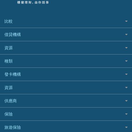
比較
私人貸款比較
借貸機構
稅季/稅務貸款
BEA 東亞銀行
資源
網上貸款
BOC 中國銀行
結餘轉戶(清卡數貸款)
如何申請個人貸款
種類
Cashing Pro 優尚信貸
銀行貸款
如何管理個人貸款
CCB(Asia) 中國建設銀行 (亞洲)
網購優惠
發卡機構
財務公司貸款
個人貸款有用資訊
Citibank 花旗銀行
精選外幣網購信用卡
免入息貸款
清卡數貸款教學
Citibank花旗銀行
資源
CNCBI 信銀國際
尊尚信用卡
免TU貸款
循環貸款教學
AE美國運通
CreFIT 維信
公司信用卡
Black Friday優惠
供應商
急借錢
個人化貸款產品推介 🔥全新
DBS星展銀行
DBS 星展銀行
電子錢包信用卡
淘寶付款方式
業主貸款
債務重組一覽
HSBC滙豐銀行
八達通自動增值信用卡
保險
DSB 大新銀行
日本遊信用卡攻略
一田購物優惠日
汽車貸款
供樓利息扣稅
Mox
Fubon 富邦銀行
韓國遊信用卡攻略
SOGO感謝祭
旅遊保險
緊急貸款比較
旅遊保險
最佳貸款app
信銀國際
HK Finance 香港信貸