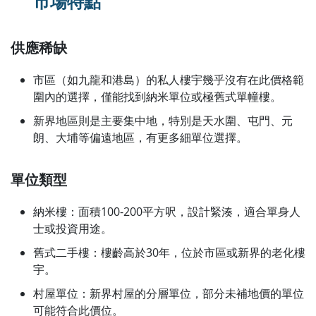
市場特點
供應稀缺
市區（如九龍和港島）的私人樓宇幾乎沒有在此價格範
圍內的選擇，僅能找到納米單位或極舊式單幢樓。
新界地區則是主要集中地，特別是天水圍、屯門、元
朗、大埔等偏遠地區，有更多細單位選擇。
單位類型
納米樓：面積100-200平方呎，設計緊湊，適合單身人
士或投資用途。
舊式二手樓：樓齡高於30年，位於市區或新界的老化樓
宇。
村屋單位：新界村屋的分層單位，部分未補地價的單位
可能符合此價位。