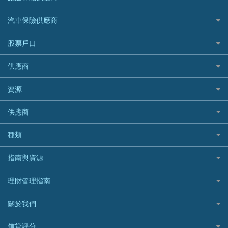
交稅優惠
家居保險
易批必批貸款
恒生銀行
泰國旅遊保險及資訊
K Cash 貸款
Visa信用卡
酒店優惠碼
家傭保險
AXA 安盛
24小時貸款
汽車保險供應商
Standard Chartered渣打銀行
台灣旅遊保險及資訊
Mox 銀行
萬事達卡
機票優惠碼
寵物保險
AIG 美亞
最佳循環貸款
安信EarnMORE
韓國旅遊保險及資訊
大新汽車保險
National Resources 中潤物業按揭
銀聯信用卡
股票戶口
定期人壽保險
Allianz 安聯
AEON
歐洲旅遊保險及資訊
中銀汽車保險
OCBC 華僑銀行
高獎賞信用卡推薦
危疾保險
Allied World 世聯
富途證券
東亞銀行
供應商
越南旅遊保險及資訊
Allianz安聯汽車保險
PrimeCredit 安信信貸
酒店信用卡
年金資訊
Avo
IB盈透證券
SIM
澳洲旅遊保險及資訊
bolttech保障汽車保險
Promise 邦民日本財務
富途牛牛好唔好？
資源
樓宇火險
中國銀行
老虎證券
Airwallex信用卡
長者嘆世界
Zurich蘇黎世汽車保險
Rabbit Credit月兔信貸
Webull微牛證券好唔好？
Bolttech 保特
uSMART 盈立證券
股票戶口開戶
供應商
家庭親子遊
QBE昆士蘭汽車保險
Standard Chartered 渣打銀行
Longbridge長橋證券好唔好？
Blue Cross 藍十字
華盛証券
證券行邊間好？
全年周圍飛
平安汽車保險
UA 亞洲聯合財務
老虎證券好唔好？
銀行戶口比較
種類
中國平安
長橋證券
港股5隻高息ETF精選
手機邊份好
WeLab Bank
華盛証券好唔好？
尊尚銀行戶口
大新銀行
WeBull微牛證券
什麼是ETF？
定期存款
自駕遊比較
指南與資源
WeLend 貸款
漲樂全球通好唔好？
Citi Plus
Generali 忠意
漲樂全球通｜華泰國際
香港30大高息股排行
港元定存
相機有得保
X Wallet 貸款
IB盈透證券好唔好？
中信銀行inMotion
理財資訊
HSBC滙豐銀行
理財管理指南
OSL
黃金ETF懶人包
人民幣定存
專為孕婦設計的最佳旅遊保險
ZA Bank
盈立證券 uSMART 好唔好？
Airwallex銀行
識慳識賺
MSIG 三井住友
StashAway
最值得注意的比特幣ETF
美元定存
常用相關詞彙
最佳滑雪旅遊保險
關於我們
Stashaway好唔好？
債務管理
Prudential 保誠
Syfe
選股策略：五步調查攻略
英鎊定存
MoneyHero電子報
最適合BB的旅遊保險
Hashkey好唔好？
投資理財
服務承諾
QBE 昆士蘭
信貸評分