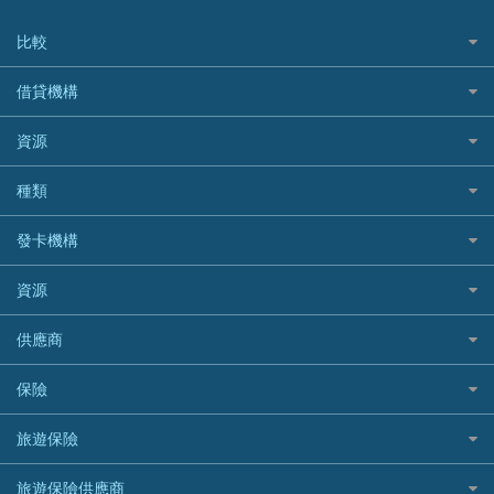
比較
私人貸款比較
借貸機構
稅季/稅務貸款
BEA 東亞銀行
資源
網上貸款
BOC 中國銀行
結餘轉戶(清卡數貸款)
如何申請個人貸款
種類
Cashing Pro 優尚信貸
銀行貸款
如何管理個人貸款
CCB(Asia) 中國建設銀行 (亞洲)
網購優惠
發卡機構
財務公司貸款
個人貸款有用資訊
Citibank 花旗銀行
精選外幣網購信用卡
免入息貸款
清卡數貸款教學
Citibank花旗銀行
資源
CNCBI 信銀國際
尊尚信用卡
免TU貸款
循環貸款教學
AE美國運通
CreFIT 維信
公司信用卡
Black Friday優惠
供應商
急借錢
個人化貸款產品推介 🔥全新
DBS星展銀行
DBS 星展銀行
電子錢包信用卡
淘寶付款方式
業主貸款
債務重組一覽
HSBC滙豐銀行
八達通自動增值信用卡
保險
DSB 大新銀行
日本遊信用卡攻略
一田購物優惠日
汽車貸款
供樓利息扣稅
Mox
Fubon 富邦銀行
韓國遊信用卡攻略
SOGO感謝祭
旅遊保險
緊急貸款比較
旅遊保險
最佳貸款app
信銀國際
HK Finance 香港信貸
台灣遊信用卡攻略
HKTVmall優惠碼
汽車保險
最佳小額貸款比較
大新銀行
日本旅遊保險及資訊
HSBC 滙豐銀行貸款
旅遊保險供應商
機場貴賓室信用卡