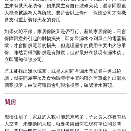
主未有就天花裝修，如果業主有自行裝修天花，漏水問題很
大機會被認為人為所致。要符合以上條件，保險公司才有機
會支付重新裝修天花的費用。
如果火險不保，家居保險又是否可行。基於家居保險，只會
保障因意外引起的財物損失，即如果漏水令到屋企的電器損
壞，才會賠償電器的損失，但處理漏水的費用主要由火險承
保。雖然要得到賠償是有難度，但都最好在發現有漏水後，
立即通知保險公司。
若未能找出滲水源頭，或是未能同有漏水問題業主達成協
議，就要同屋宇署及食物環境衞生署的聯合辦事處作出漏水
個案投訴，由政府職員會到現場視察，確認滲水源頭。
間房
層樓住耐了，家庭的人數可能愈來愈多，子女長大亦要有私
人空間。未能換間大屋，就要考慮如何在現有單位間多間
房。間房一般有三種，一是用磚間房，二是用木板，三是用