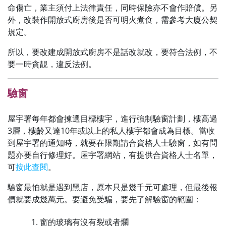
命傷亡，業主須付上法律責任，同時保險亦不會作賠償。另
外，改裝作開放式廚房後是否可明火煮食，需參考大廈公契
規定。
所以，要改建成開放式廚房不是話改就改，要符合法例，不
要一時貪靚，違反法例。
驗窗
屋宇署每年都會揀選目標樓宇，進行強制驗窗計劃，樓高過
3層，樓齡又達10年或以上的私人樓宇都會成為目標。當收
到屋宇署的通知時，就要在限期請合資格人士驗窗，如有問
題亦要自行修理好。屋宇署網站，有提供合資格人士名單，
可
按此查閱
。
驗窗最怕就是遇到黑店，原本只是幾千元可處理，但最後報
價就要成幾萬元。要避免受騙，要先了解驗窗的範圍：
窗的玻璃有沒有裂或者爛