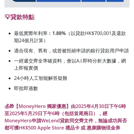
💡貸款特點
最低實際年利率︰
1.88%
（以貸款HK$700,001及還款
期24個月計算）
適合現有、舊有，或曾被拒絕申請的銀行貸款用戶申請
一經遞交齊全準確資料，會以A.I.即時分析大數據，網
上即報實價
24小時人工智能解答疑難
即批即過數
💰🎁【MoneyHero 獨家優惠】由2025年4月30日下午6時
至2025年5月29日下午6時（包括首尾兩日），經
MoneyHero申請WeLend貸款同交齊文件，無論成功與否
都可獲HK$500 Apple Store 禮品卡 或 惠康購物現金券