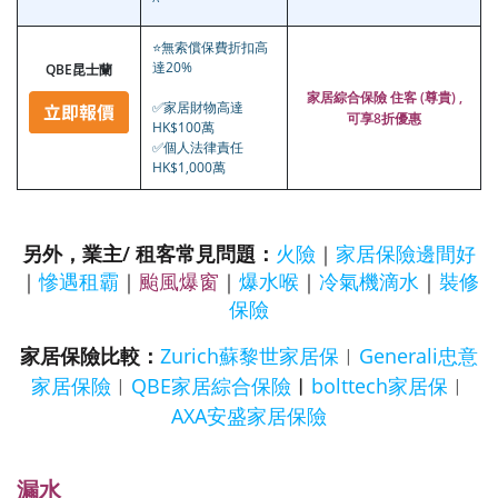
^
⭐無索償保費折扣高
達20%
QBE昆士蘭
家居綜合保險 住客 (尊貴) ,
✅家居財物高達
可享8折優惠
HK$100萬
✅個人法律責任
HK$1,000萬
另外，業主/ 租客常見問題：
火險
｜
家居保險邊間好
｜
慘遇租霸
｜
颱風爆窗
｜
爆水喉
｜
冷氣機滴水
｜
裝修
保險
家居保險比較：
Zurich蘇黎世家居保
︱
Generali忠意
家居保險
︱
QBE家居綜合保險
︱
bolttech家居保
︱
AXA安盛家居保險
漏水