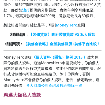
屋企，增加空間感同實用率。現時，不少銀行有提供私人貸
款，部份如
渣打
提供的分期貸款，實際年利率可能低至
1.7%，最高貸款額達HK$200萬，還款期最長為60個月。
想比較邊間銀行貸款最平，可到
MoneyHero
查閱
相關閱讀：
【裝修貸款】政府裝修貸款 VS 私人貸款
相關閱讀：
【裝修全攻略】全屋裝修報價+裝修平台比較！
MoneyHero遵從
《個人資料（隱私）條例 2013 》
致力保
障你的個人資料。透過MoneyHero申請貸款時，你的個人
資料將傳送至銀行或貸款機構，並由他們處理有關申請。銀
行或貸款機構可能會直接聯絡你。除非你同意，否則
MoneyHero不會儲存你的個人資料。忠告：借定唔借，還
得到先好借！
各大財務公司查詢及投訴熱線一覽
精選大額私人貸款