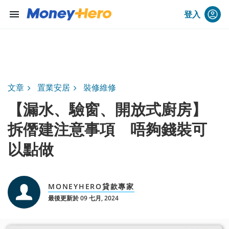
menu
登入
文章
置業安居
裝修維修
【漏水、驗窗、開放式廚房】
拆僭建注意事項 唔夠錢裝可
以點做
MONEYHERO貸款專家
最後更新於 09 七月, 2024