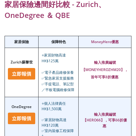
家居保險邊間好比較 - Zurich、
OneDegree
＆
QBE
家居保險
保障特色
MoneyHero優惠
⭐家居財物高達
HK$125萬
Zurich蘇黎世
輸入推廣編號
【MONEYHEROZHM20】，
✅電子產品維修保養
首年可享8折優惠
✅緊急家居支援服務
✅手提電話、筆記型
／平板電腦維修保障
⭐個人法律責任
OneDegree
HK$1,500萬
輸入推廣編號
✅家居財物高達
【HERO66】，可享66折優
HK$120萬
惠
✅室內裝修工程保障