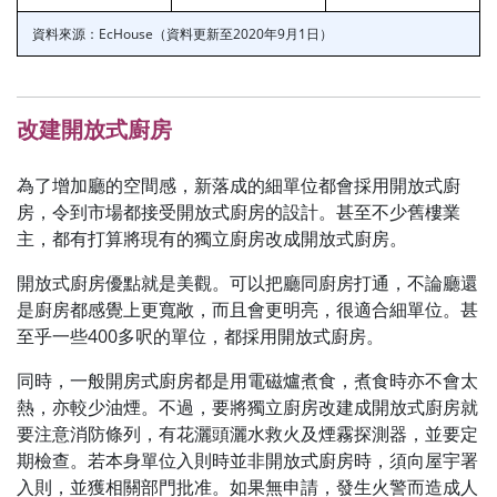
資料來源：EcHouse（資料更新至2020年9月1日）
改建開放式廚房
為了增加廳的空間感，新落成的細單位都會採用開放式廚
房，令到市場都接受開放式廚房的設計。甚至不少舊樓業
主，都有打算將現有的獨立廚房改成開放式廚房。
開放式廚房優點就是美觀。可以把廳同廚房打通，不論廳還
是廚房都感覺上更寬敞，而且會更明亮，很適合細單位。甚
至乎一些400多呎的單位，都採用開放式廚房。
同時，一般開房式廚房都是用電磁爐煮食，煮食時亦不會太
熱，亦較少油煙。不過，要將獨立廚房改建成開放式廚房就
要注意消防條列，有花灑頭灑水救火及煙霧探測器，並要定
期檢查。若本身單位入則時並非開放式廚房時，須向屋宇署
入則，並獲相關部門批准。如果無申請，發生火警而造成人