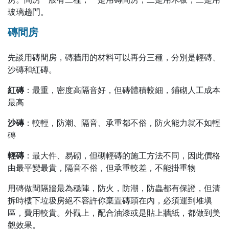
玻璃趟門。
磚間房
先談用磚間房，磚牆用的材料可以再分三種，分別是輕磚、
沙磚和紅磚。
紅磚
：最重，密度高隔音好，但磚體積較細，鋪砌人工成本
最高
沙磚
：較輕，防潮、隔音、承重都不俗，防火能力就不如輕
磚
輕磚
：最大件、易砌，但砌輕磚的施工方法不同，因此價格
由最平變最貴，隔音不俗，但承重較差，不能掛重物
用磚做間隔牆最為穏陣，防火，防潮，防蟲都有保證，但清
拆時樓下垃圾房絕不容許你棄置磚頭在內，必須運到堆塡
區，費用較貴。外觀上，配合油漆或是貼上牆紙，都做到美
觀效果。