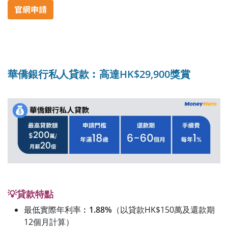
華僑銀行私人貸款︰高達HK$29,900獎賞
💡貸款特點
最低實際年利率︰
1.88%
（以貸款HK$150萬及還款期
12個月計算）