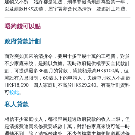
建物又不拆，始終都是犯法，刑事罪最高刑罰為監禁一年，
以及罰款HK$20萬，屋宇署亦會代為清拆，並追討工程費。
唔夠錢可以點
政府貸款計劃
面對突如其來的清拆令，要用十多至幾十萬的工程費，對於
不少家庭來說，是難以負擔。現時政府提供樓宇安全貸款計
劃，可提供最多36個月的貸款，貸款額最高HK$100萬，但
就設有入息限制，60歳以下的申請人，夫婦每月收入不高於
HK$18,690，四人家庭則不高於HK$29,240。有關計劃資料
可
按此
。
私人貸款
相信不少家庭收入，都很容易超過政府貸款的收入上限，但
是清拆費連同裝修費要成數十萬，對部份家庭來說可能一時
週轉不到。除了清拆僭建外，不少舊樓業主都想順道再裝修