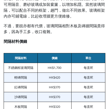
可用隔音、磨砂玻璃或加裝窗簾，以增加私隱。當然玻璃間
隔，可以配合不同的框架，趟門，做出不同效果。玻璃框架
內亦可鋪電線，比起收埋牆更方便維修。
不過，要靚亦都有代價，玻璃間隔相對木板及磚牆間隔貴得
多，因為手工多，收口複雜。
間隔材料價錢
間隔材料
價錢
單位
不銹鋼框玻璃間隔
HK$1,700
每直呎
輕磚間隔
HK$420
每直呎
紅磚間隔
HK$370
每直呎
沙磚間隔
HK$370
每直呎
木板間隔
HK$320
每直呎