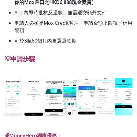
你的Mox戶口之HKD6,888現金奬賞）
App內即時批核及過數，無需遞交額外文件
申請人必須是Mox Credit客戶，申請金額上限視乎信用
限額
可於3至60個月內自選還款期
💡申請步驟
💰MoneyHero獨家優惠：