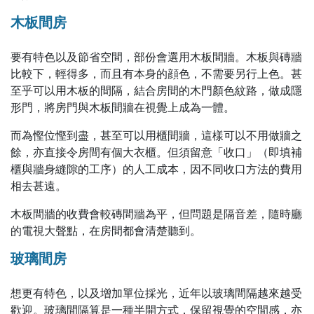
木板間房
要有特色以及節省空間，部份會選用木板間牆。木板與磚牆
比較下，輕得多，而且有本身的顔色，不需要另行上色。甚
至乎可以用木板的間隔，結合房間的木門顏色紋路，做成隱
形門，將房門與木板間牆在視覺上成為一體。
而為慳位慳到盡，甚至可以用櫃間牆，這樣可以不用做牆之
餘，亦直接令房間有個大衣櫃。但須留意「收口」（即填補
櫃與牆身縫隙的工序）的人工成本，因不同收口方法的費用
相去甚遠。
木板間牆的收費會較磚間牆為平，但問題是隔音差，隨時廳
的電視大聲點，在房間都會清楚聽到。
玻璃間房
想更有特色，以及增加單位採光，近年以玻璃間隔越來越受
歡迎。玻璃間隔算是一種半開方式，保留視覺的空間感，亦